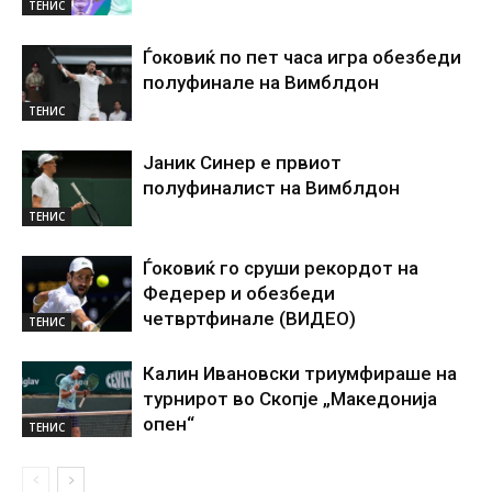
ТЕНИС
Ѓоковиќ по пет часа игра обезбеди
полуфинале на Вимблдон
ТЕНИС
Јаник Синер е првиот
полуфиналист на Вимблдон
ТЕНИС
Ѓоковиќ го сруши рекордот на
Федерер и обезбеди
четвртфинале (ВИДЕО)
ТЕНИС
Калин Ивановски триумфираше на
турнирот во Скопје „Македонија
опен“
ТЕНИС