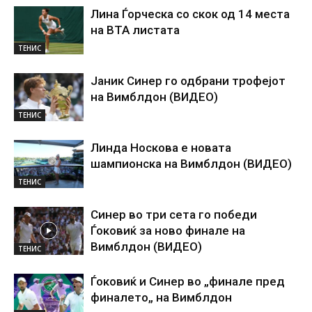
Лина Ѓорческа со скок од 14 места
на ВТА листата
ТЕНИС
Јаник Синер го одбрани трофејот
на Вимблдон (ВИДЕО)
ТЕНИС
Линда Носкова е новата
шампионска на Вимблдон (ВИДЕО)
ТЕНИС
Синер во три сета го победи
Ѓоковиќ за ново финале на
Вимблдон (ВИДЕО)
ТЕНИС
Ѓоковиќ и Синер во „финале пред
финалето„ на Вимблдон