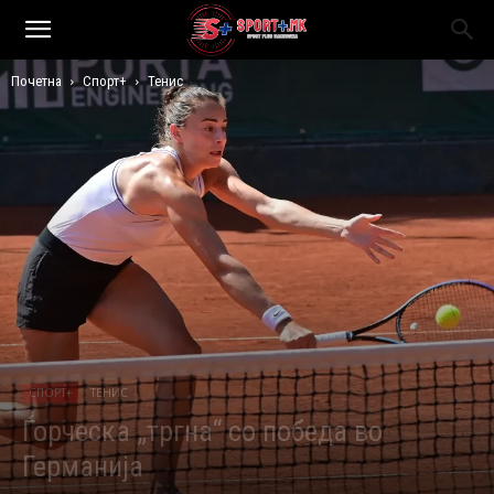
Почетна
Спорт+
Тенис
СПОРТ+
ТЕНИС
Ѓорческа „тргна“ со победа во
Германија