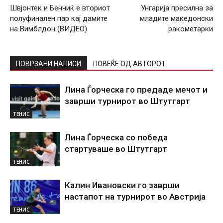
Швјонтек и Бенчиќ е вториот
Унгарија пресилна за
полуфинален пар кај дамите
младите македонски
на Вимблдон (ВИДЕО)
ракометарки
ПОВРЗАНИ НАПИСИ
ПОВЕЌЕ ОД АВТОРОТ
Лина Ѓорческа го предаде мечот и
заврши турнирот во Штутгарт
ТЕНИС
Лина Ѓорческа со победа
стартуваше во Штутгарт
ТЕНИС
Калин Ивановски го заврши
настапот на турнирот во Австрија
ТЕНИС