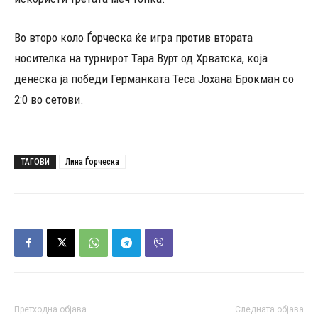
Во второ коло Ѓорческа ќе игра против втората
носителка на турнирот Тара Вурт од Хрватска, која
денеска ја победи Германката Теса Јохана Брокман со
2:0 во сетови.
ТАГОВИ
Лина Ѓорческа
Претходна објава
Следната објава