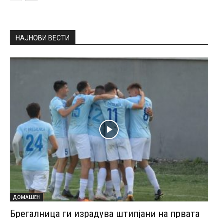
НАЈНОВИ ВЕСТИ
ДОМАШЕН
Брегалница ги израдува штипјани на првата