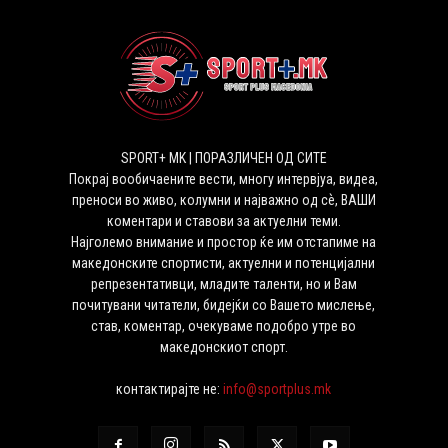
SPORT+ MK | ПОРАЗЛИЧЕН ОД СИТЕ
Покрај вообичаените вести, многу интервјуа, видеа,
преноси во живо, колумни и најважно од сѐ, ВАШИ
коментари и ставови за актуелни теми.
Најголемо внимание и простор ќе им отстапиме на
македонските спортисти, актуелни и потенцијални
репрезентативци, младите таленти, но и Вам
почитувани читатели, бидејќи со Вашето мислење,
став, коментар, очекуваме подобро утре во
македонскиот спорт.
контактирајте не:
info@sportplus.mk