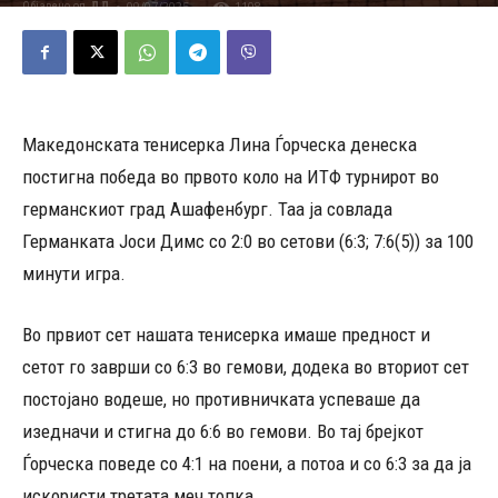
09/07/2025
1108
Објавено од
ДД
-
Македонската тенисерка Лина Ѓорческа денеска
постигна победа во првото коло на ИТФ турнирот во
германскиот град Ашафенбург. Таа ја совлада
Германката Јоси Димс со 2:0 во сетови (6:3; 7:6(5)) за 100
минути игра.
Во првиот сет нашата тенисерка имаше предност и
сетот го заврши со 6:3 во гемови, додека во вториот сет
постојано водеше, но противничката успеваше да
изедначи и стигна до 6:6 во гемови. Во тај брејкот
Ѓорческа поведе со 4:1 на поени, а потоа и со 6:3 за да ја
искористи третата меч топка.