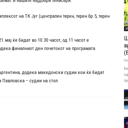
е земат и нашите најдобри тенисери.
плексот на ТК Југ (централен терен, терен бр.5, терен
У
Ш
.мај ќе бидат во 10.30 часот, од 11 часот е
в
 додека финалниот ден почетокот на програмата
(
06
Ек
 Аргентина, додека македонски судии кои ќе бидат
од
а Павловска – судии на стол.
пр