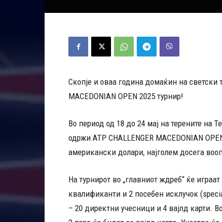
Скопје и оваа година домаќин на светски
MACEDONIAN OPEN 2025 турнир!
Во период од 18 до 24 мај на терените на Т
одржи ATP CHALLENGER MACEDONIAN OPEN 2
американски долари, најголем досега воо
На турнирот во „главниот ждреб“ ќе играат 
квалификанти и 2 посебен исклучок (speci
– 20 директни учесници и 4 вајлд карти. В