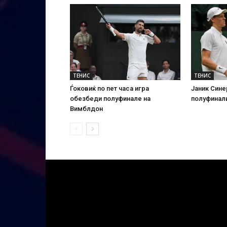
ТЕНИС
ТЕНИС
Ѓоковиќ по пет часа игра
Јаник Сине
обезбеди полуфинале на
полуфинал
Вимблдон