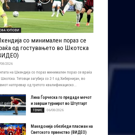
ЕФА КУПОВИ
кендија со минимален пораз се
раќа од гостувањето во Шкотска
ВИДЕО)
/08/2026
ипата на Шкендија со пораз минимален пораз се враќа
 Шкотска. Тетовци загубија со 2-1 од Хибернијан, во
виот натпревар од третото квалификациско...
Лина Ѓорческа го предаде мечот
и заврши турнирот во Штутгарт
06/08/2026
ТЕНИС
Македонија обезбеди пласман на
Светското првенство (ВИДЕО)