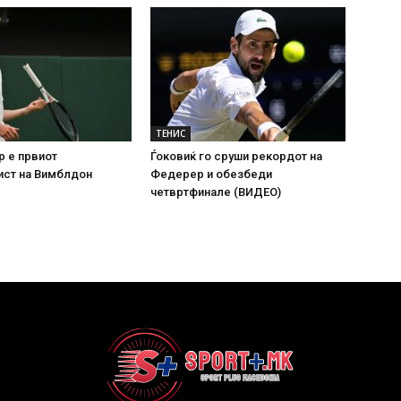
ТЕНИС
р е првиот
Ѓоковиќ го сруши рекордот на
ист на Вимблдон
Федерер и обезбеди
четвртфинале (ВИДЕО)