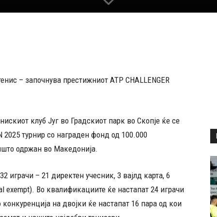
 тенис – започнува престижниот ATP CHALLENGER
енискиот клуб Југ во Градскиот парк во Скопје ќе се
025 турнир со награден фонд од 100.000
пшто одржан во Македонија.
32 играчи – 21 директен учесник, 3 вајлд карта, 6
al exempt). Во квалификациите ќе настапат 24 играчи
о конкуренција на двојки ќе настапат 16 пара од кои