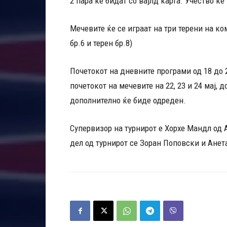
2 пара ќе бидат со вајлд карта. Учество ќ
Мечевите ќе се играат на три терени на ком
бр.6 и терен бр.8)
Почетокот на дневните програми од 18 до 21
почетокот на мечевите на 22, 23 и 24 мај,
дополнително ќе биде одреден.
Супервизор на турнирот е Хорхе Мандл од
дел од турнирот се Зоран Поповски и Анет