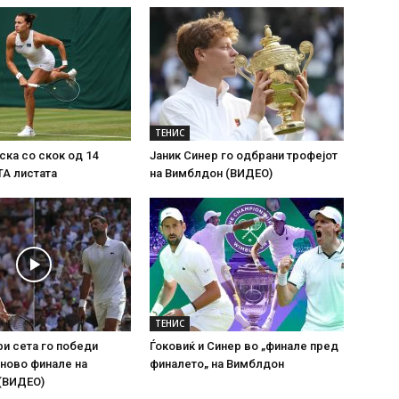
ТЕНИС
ска со скок од 14
Јаник Синер го одбрани трофејот
ТА листата
на Вимблдон (ВИДЕО)
ТЕНИС
ри сета го победи
Ѓоковиќ и Синер во „финале пред
 ново финале на
финалето„ на Вимблдон
(ВИДЕО)