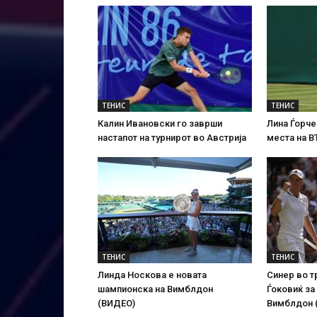
ТЕНИС
ТЕНИС
Калин Ивановски го заврши
Лина Ѓорче
настапот на турнирот во Австрија
места на В
ТЕНИС
ТЕНИС
Линда Носкова е новата
Синер во т
шампионска на Вимблдон
Ѓоковиќ за
(ВИДЕО)
Вимблдон 