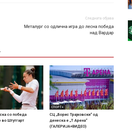
Следната објава
Металург со одлична игра до лесна победа
над Вардар
Т
СПОРТ+
ска со победа
СЦ „Борис Трајковски“ од
 во Штутгарт
денеска е „Т Арена“
(ГАЛЕРИЈА+ВИДЕО)