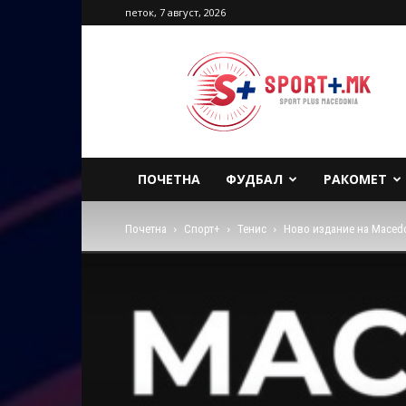
петок, 7 август, 2026
Sport
Plus
Macedonia
ПОЧЕТНА
ФУДБАЛ
РАКОМЕТ
Почетна
Спорт+
Тенис
Ново издание на Macedo