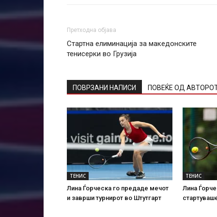
Претходна објава
Стартна елиминација за македонските
тенисерки во Грузија
ПОВРЗАНИ НАПИСИ
ПОВЕЌЕ ОД АВТОРО
ТЕНИС
ТЕНИС
Лина Ѓорческа го предаде мечот
Лина Ѓорче
и заврши турнирот во Штутгарт
стартуваше