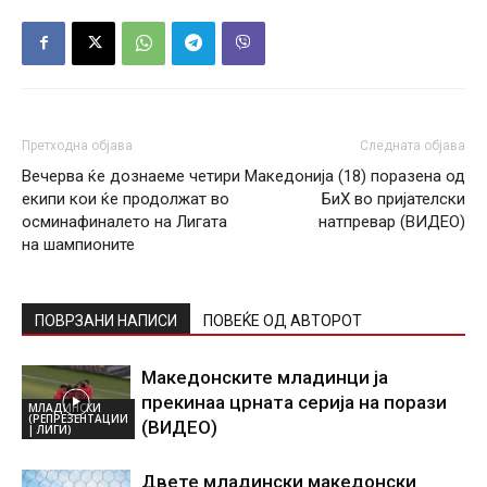
Претходна објава
Следната објава
Вечерва ќе дознаеме четири
Македонија (18) поразена од
екипи кои ќе продолжат во
БиХ во пријателски
осминафиналето на Лигата
натпревар (ВИДЕО)
на шампионите
ПОВРЗАНИ НАПИСИ
ПОВЕЌЕ ОД АВТОРОТ
Македонските младинци ја
прекинаа црната серија на порази
МЛАДИНСКИ
(РЕПРЕЗЕНТАЦИИ
(ВИДЕО)
| ЛИГИ)
Двете младински македонски