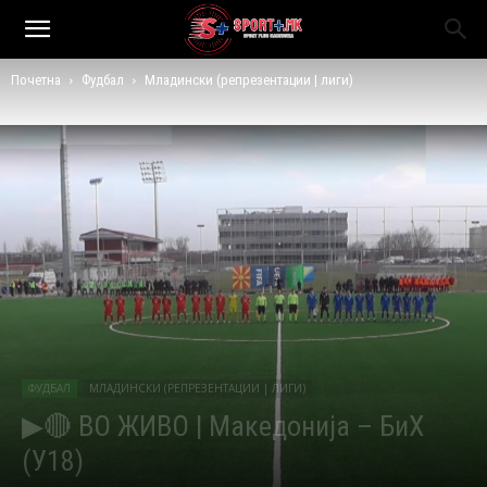
Почетна
Фудбал
Младински (репрезентации | лиги)
ФУДБАЛ
МЛАДИНСКИ (РЕПРЕЗЕНТАЦИИ | ЛИГИ)
▶🔴 ВО ЖИВО | Македонија – БиХ
(У18)