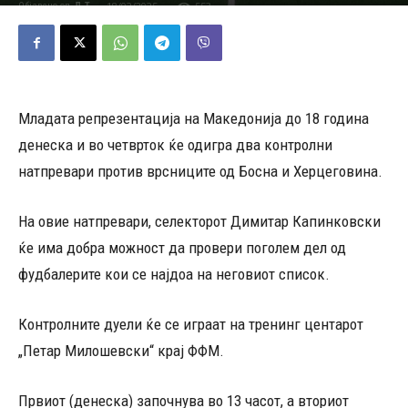
18/02/2025
553
Објавено од
Д.Т.
-
Младата репрезентација на Македонија до 18 година
денеска и во четврток ќе одигра два контролни
натпревари против врсниците од Босна и Херцеговина.
На овие натпревари, селекторот Димитар Капинковски
ќе има добра можност да провери поголем дел од
фудбалерите кои се најдоа на неговиот список.
Контролните дуели ќе се играат на тренинг центарот
„Петар Милошевски“ крај ФФМ.
Првиот (денеска) започнува во 13 часот, а вториот