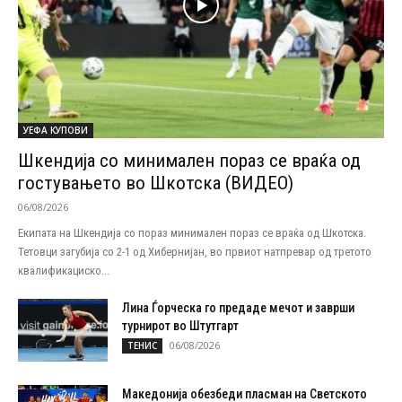
УЕФА КУПОВИ
Шкендија со минимален пораз се враќа од
гостувањето во Шкотска (ВИДЕО)
06/08/2026
Екипата на Шкендија со пораз минимален пораз се враќа од Шкотска.
Тетовци загубија со 2-1 од Хибернијан, во првиот натпревар од третото
квалификациско...
Лина Ѓорческа го предаде мечот и заврши
турнирот во Штутгарт
06/08/2026
ТЕНИС
Македонија обезбеди пласман на Светското