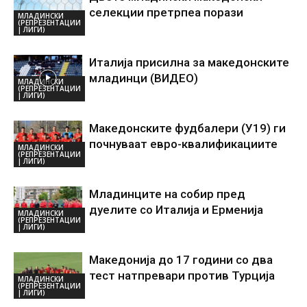
селекции претрпеа порази
МЛАДИНСКИ
(РЕПРЕЗЕНТАЦИИ
| ЛИГИ)
Италија присилна за македонските
младинци (ВИДЕО)
МЛАДИНСКИ
(РЕПРЕЗЕНТАЦИИ
| ЛИГИ)
Македонските фудбалери (У19) ги
почнуваат евро-квалификациите
МЛАДИНСКИ
(РЕПРЕЗЕНТАЦИИ
| ЛИГИ)
Младинците на собир пред
дуелите со Италија и Ерменија
МЛАДИНСКИ
(РЕПРЕЗЕНТАЦИИ
| ЛИГИ)
Македонија до 17 години со два
тест натпревари против Турција
МЛАДИНСКИ
(РЕПРЕЗЕНТАЦИИ
| ЛИГИ)