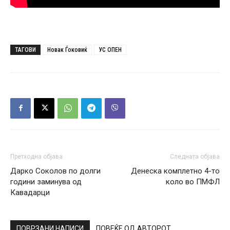
ТАГОВИ
Новак Ѓоковиќ
УС ОПЕН
Претходна објава
Следната објава
Дарко Соколов по долги
Денеска комплетно 4-то
години заминува од
коло во ПМФЛ
Кавадарци
ПОВРЗАНИ НАПИСИ
ПОВЕЌЕ ОД АВТОРОТ