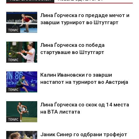
Лина Ѓорческа го предаде мечот и
заврши турнирот во Штутгарт
ТЕНИС
Лина Ѓорческа со победа
стартуваше во Штутгарт
ТЕНИС
Калин Ивановски го заврши
настапот на турнирот во Австрија
ТЕНИС
Лина Ѓорческа со скок од 14 места
на ВТА листата
ТЕНИС
Јаник Синер го одбрани трофејот