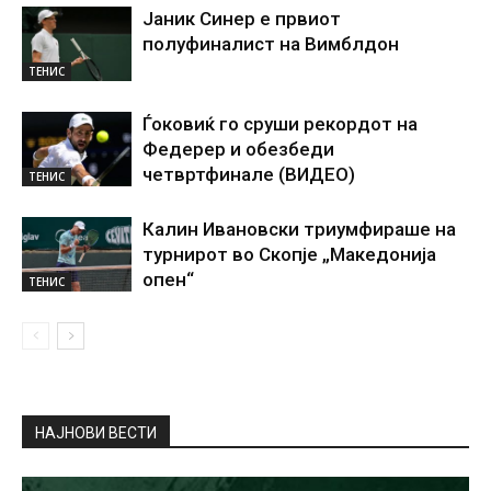
Јаник Синер е првиот
полуфиналист на Вимблдон
ТЕНИС
Ѓоковиќ го сруши рекордот на
Федерер и обезбеди
четвртфинале (ВИДЕО)
ТЕНИС
Калин Ивановски триумфираше на
турнирот во Скопје „Македонија
опен“
ТЕНИС
НАЈНОВИ ВЕСТИ