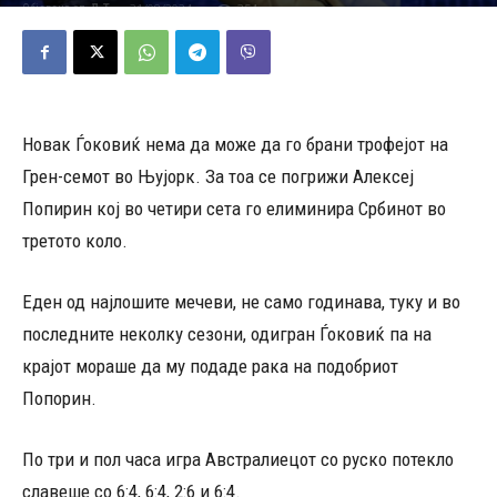
31/08/2024
354
Објавено од
Д.Т.
-
Новак Ѓоковиќ нема да може да го брани трофејот на
Грен-семот во Њујорк. За тоа се погрижи Алексеј
Попирин кој во четири сета го елиминира Србинот во
третото коло.
Еден од најлошите мечеви, не само годинава, туку и во
последните неколку сезони, одигран Ѓоковиќ па на
крајот мораше да му подаде рака на подобриот
Попорин.
По три и пол часа игра Австралиецот со руско потекло
славеше со 6:4, 6:4, 2:6 и 6:4.