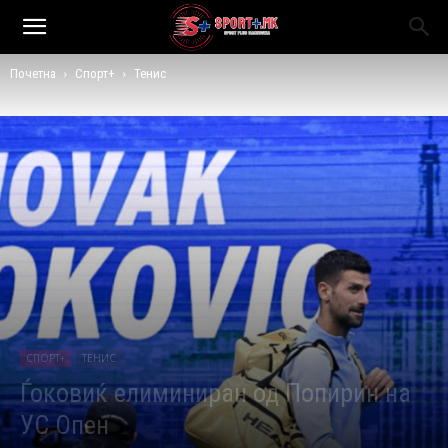
Почетна
Спорт+
Тенис
СПОРТ+
ТЕНИС
Ѓоковиќ елиминиран од Попирин на
УС Опен