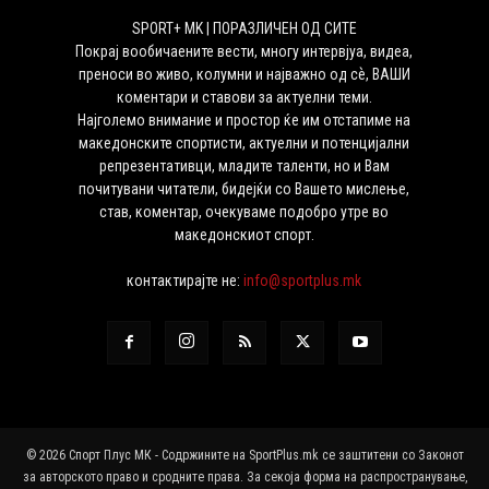
SPORT+ MK | ПОРАЗЛИЧЕН ОД СИТЕ
Покрај вообичаените вести, многу интервјуа, видеа,
преноси во живо, колумни и најважно од сѐ, ВАШИ
коментари и ставови за актуелни теми.
Најголемо внимание и простор ќе им отстапиме на
македонските спортисти, актуелни и потенцијални
репрезентативци, младите таленти, но и Вам
почитувани читатели, бидејќи со Вашето мислење,
став, коментар, очекуваме подобро утре во
македонскиот спорт.
контактирајте не:
info@sportplus.mk
© 2026 Спорт Плус МК - Содржините на SportPlus.mk се заштитени со Законот
за авторското право и сродните права. За секоја форма на распространување,