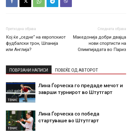
Претходна објава
Следната објава
Кој ќе „седне“ на европскиот
Македонија добри двајца
фудбалски трон, Шпанија
нови спортисти на
или Англија?
Олимпијадата во Париз
ПОВРЗАНИ НАПИСИ
ПОВЕЌЕ ОД АВТОРОТ
Лина Ѓорческа го предаде мечот и
заврши турнирот во Штутгарт
ТЕНИС
Лина Ѓорческа со победа
стартуваше во Штутгарт
ТЕНИС