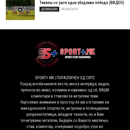
Тиквеш со уште една убедлива победа (ВИДЕО)
08/08/2026
ДОМАШЕН
SPORT+ MK | ПОРАЗЛИЧЕН ОД СИТЕ
Покрај вообичаените вести, многу интервјуа, видеа,
преноси во живо, колумни и најважно од сѐ, ВАШИ
коментари и ставови за актуелни теми.
Најголемо внимание и простор ќе им отстапиме на
македонските спортисти, актуелни и потенцијални
репрезентативци, младите таленти, но и Вам
почитувани читатели, бидејќи со Вашето мислење,
став, коментар, очекуваме подобро утре во