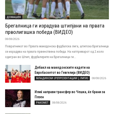
ДОМАШЕН
Брегалница ги израдува штипјани на првата
прволигашка победа (ВИДЕО)
08/08/2026
Повратникот во Првата македонска фудбалска лига, штипска Брегалница
се израдува на првата првенствена победа. На натпреварот од 2.коло
одигран во Штип, фудбалерите на Брегалница ги...
Дебакл на македонските кадети на
Евробаскетот во Гевгелија (ВИДЕО)
08/08/2026
МЛАДИНСКИ (РЕПРЕЗЕНТАЦИИ | ЛИГИ)
Илиќ направи трансфер во Чешка, ќе брани за
Плзен
08/08/2026
РАКОМЕТ