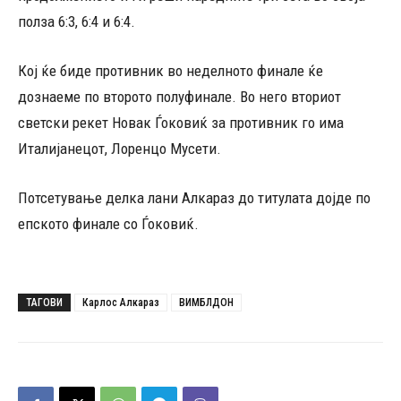
полза 6:3, 6:4 и 6:4.
Кој ќе биде противник во неделното финале ќе
дознаеме по второто полуфинале. Во него вториот
светски рекет Новак Ѓоковиќ за противник го има
Италијанецот, Лоренцо Мусети.
Потсетување делка лани Алкараз до титулата дојде по
епското финале со Ѓоковиќ.
ТАГОВИ
Карлос Алкараз
ВИМБЛДОН