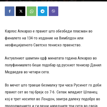
12/07/2024
485
Објавено од
Редакција
-
Карлос Алкараз е првиот што обезбеди пласман во
финалето на 134-то издание на Вимблдон или
неофицијалното Светско тениско првенство.
Актуелниот шампин одф минатата година Алкараз во
полуфинмалето беше подобар од рускиот тенисер Данил
Медведев во четири сета.
Во мечот што траеше безмалку три часа Русинот го доби
првиот сет во тај-брејк со 7-6. Сепак младиот Шпанец
кој е трет носител во Лондон, заигра далеку подобро во
продолжението и ги реши наредните три сета во своја