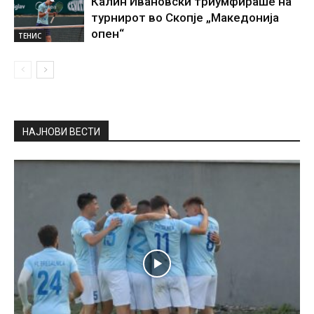
Калин Ивановски триумфираше на
турнирот во Скопје „Македонија
опен“
ТЕНИС
НАЈНОВИ ВЕСТИ