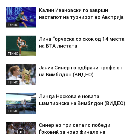
Калин Ивановски го заврши
настапот на турнирот во Австрија
ТЕНИС
Лина Ѓорческа со скок од 14 места
на ВТА листата
ТЕНИС
Јаник Синер го одбрани трофејот
на Вимблдон (ВИДЕО)
ТЕНИС
Линда Носкова е новата
шампионска на Вимблдон (ВИДЕО)
ТЕНИС
Синер во три сета го победи
Ѓоковиќ за ново финале на