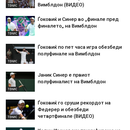
Вимблдон (ВИДЕО)
ТЕНИС
Ѓоковиќ и Синер во „финале пред
финалето„ на Вимблдон
ТЕНИС
Ѓоковиќ по пет часа игра обезбеди
полуфинале на Вимблдон
ТЕНИС
Јаник Синер е првиот
полуфиналист на Вимблдон
ТЕНИС
Ѓоковиќ го сруши рекордот на
Федерер и обезбеди
четвртфинале (ВИДЕО)
ТЕНИС