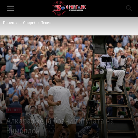
Почетна
Спорт+
Тенис
СПОРТ+
ТЕНИС
Алкараз ќе ја брани титулата на
Вимблдон