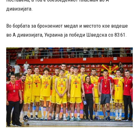
дивизијата.
Во борбата за бронзениот медал и местото кое водеше
во А дивизијата, Украина ја победи Шведска со 83:61.