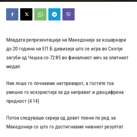
16/07/2023
542
Објавено од
Томислав Атанасовски
-
Младата репрезентација на Македонија за кошаркари
до 20 години на ЕП Б дивизија што се игра во Скопје
загуби од Чешка со 72:85 во финалниот меч за златниот
медал.
Ние лошо го почнавме натпреварот, а гостите тоа
умешно го искористија за да направат и двоцифрена
предност (4:14).
Потоа следуваше серија од девет поени по ред за
Македонија со што го достигнавме нивниот резултат.