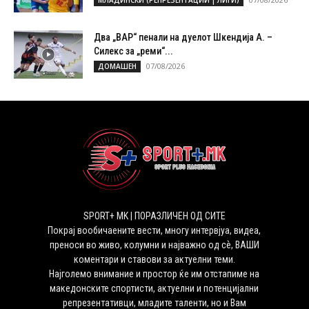
Два „ВАР“ пенали на дуелот Шкендија А. –
Силекс за „реми“...
07/08/2026
ДОМАШЕН
SPORT+ MK | ПОРАЗЛИЧЕН ОД СИТЕ
Покрај вообичаените вести, многу интервјуа, видеа,
преноси во живо, колумни и најважно од сѐ, ВАШИ
коментари и ставови за актуелни теми.
Најголемо внимание и простор ќе им отстапиме на
македонските спортисти, актуелни и потенцијални
репрезентативци, младите таленти, но и Вам