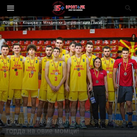
Почетна
Кошарка
Младински (репрезентации | лиги)
КОШАРКА
МЛАДИНСКИ (РЕПРЕЗЕНТАЦИИ | ЛИГИ)
(ВИДЕО) Македонија поразена, но е
горда на овие момци!