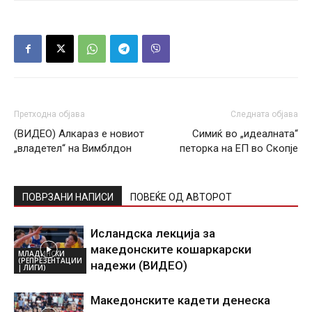
Претходна објава
Следната објава
(ВИДЕО) Алкараз е новиот
Симиќ во „идеалната“
„владетел“ на Вимблдон
петорка на ЕП во Скопје
ПОВРЗАНИ НАПИСИ
ПОВЕЌЕ ОД АВТОРОТ
Исландска лекција за
македонските кошаркарски
МЛАДИНСКИ
(РЕПРЕЗЕНТАЦИИ
надежи (ВИДЕО)
| ЛИГИ)
Македонските кадети денеска