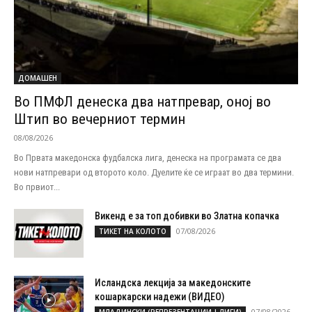
ДОМАШЕН
Во ПМФЛ денеска два натпревар, оној во
Штип во вечерниот термин
08/08/2026
Во Првата македонска фудбалска лига, денеска на програмата се два
нови натпревари од второто коло. Дуелите ќе се играат во два термини.
Во првиот...
Викенд е за топ добивки во Златна копачка
07/08/2026
ТИКЕТ НА КОЛОТО
Исландска лекција за македонските
кошаркарски надежи (ВИДЕО)
07/08/2026
МЛАДИНСКИ (РЕПРЕЗЕНТАЦИИ | ЛИГИ)