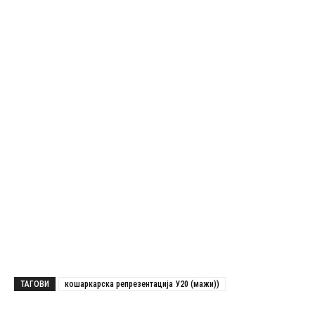
ТАГОВИ
кошаркарска репрезентација У20 (мажи))