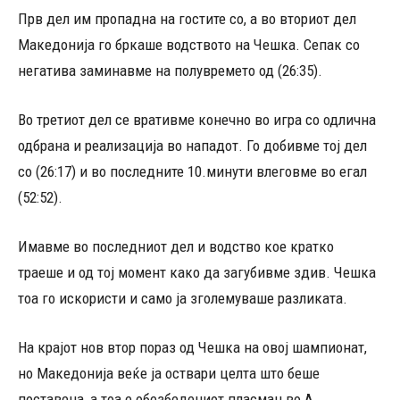
Прв дел им пропадна на гостите со, а во вториот дел
Македонија го бркаше водството на Чешка. Сепак со
негатива заминавме на полувремето од (26:35).
Во третиот дел се вративме конечно во игра со одлична
одбрана и реализација во нападот. Го добивме тој дел
со (26:17) и во последните 10.минути влеговме во егал
(52:52).
Имавме во последниот дел и водство кое кратко
траеше и од тој момент како да загубивме здив. Чешка
тоа го искористи и само ја зголемуваше разликата.
На крајот нов втор пораз од Чешка на овој шампионат,
но Македонија веќе ја оствари целта што беше
поставена, а тоа е обезбедениот пласман во А