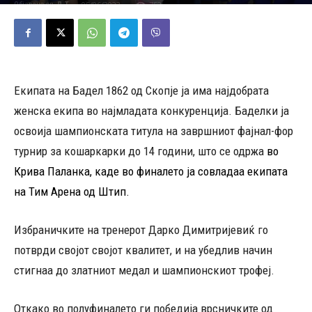
05/06/2023
752
Објавено од
Д.Т.
-
Екипата на Бадел 1862 од Скопје ја има најдобрата
женска екипа во најмладата конкуренција. Баделки ја
освоија шампионската титула на завршниот фајнал-фор
турнир за кошаркарки до 14 години, што се одржа
во
Крива Паланка, каде во финалето ја совладаа екипата
на Тим Арена од Штип.
Избраничките на тренерот Дарко Димитријевиќ го
потврди својот својот квалитет, и на убедлив начин
стигнаа до златниот медал и шампионскиот трофеј.
Откако во полуфиналето ги победија врсничките од