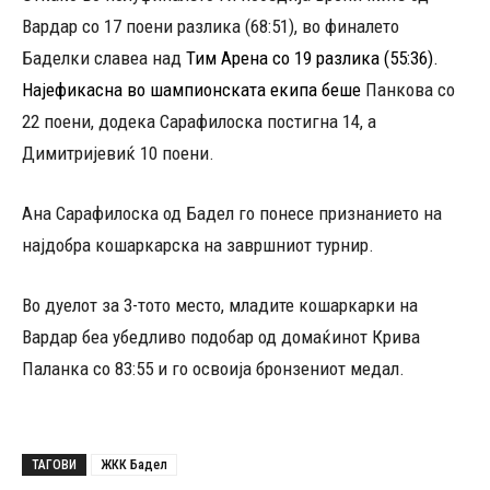
Вардар со 17 поени разлика (68:51), во финалето
Баделки славеа над
Тим Арена со 19 разлика (55:36).
Најефикасна во шампионската екипа беше
Панкова со
22 поени, додека Сарафилоска постигна 14, а
Димитријевиќ 10 поени.
Ана Сарафилоска од Бадел го понесе признанието на
најдобра кошаркарска на завршниот турнир.
Во дуелот за 3-тото место, младите кошаркарки на
Вардар беа убедливо подобар од домаќинот Крива
Паланка со 83:55 и го освоија бронзениот медал.
ТАГОВИ
ЖКК Бадел