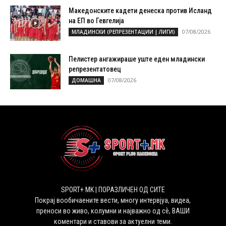
Македонските кадети денеска против Исланд
на ЕП во Гевгелија
07/08/2026
МЛАДИНСКИ (РЕПРЕЗЕНТАЦИИ | ЛИГИ)
Пелистер ангажираше уште еден младински
репрезентатовец
07/08/2026
ДОМАШНА
SPORT+ MK | ПОРАЗЛИЧЕН ОД СИТЕ
Покрај вообичаените вести, многу интервјуа, видеа,
преноси во живо, колумни и најважно од сѐ, ВАШИ
коментари и ставови за актуелни теми.