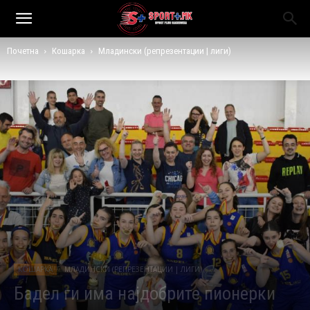
Почетна
Кошарка
Младински (репрезентации | лиги)
КОШАРКА
МЛАДИНСКИ (РЕПРЕЗЕНТАЦИИ | ЛИГИ)
Бадел ги има најдобрите пионерки