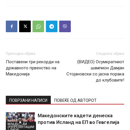
Претходна објава
Следната објава
Поставени три рекорди на
(ВИДЕО) Осумкратниот
државното првенство на
шампион Дамјан
Македонија
Стојановски со јасна порака
до клубовите!
ПОВРЗАНИ НАПИСИ
ПОВЕЌЕ ОД АВТОРОТ
Македонските кадети денеска
против Исланд на ЕП во Гевгелија
МЛАДИНСКИ
(РЕПРЕЗЕНТАЦИИ
| ЛИГИ)