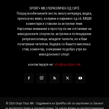
SPORT+ MK | ПОРАЗЛИЧЕН ОД СИТЕ
Покрај вообичаените вести, многу интервјуа, видеа,
преноси во живо, колумни и најважно од сѐ, ВАШИ
коментари и ставови за актуелни теми.
Најголемо внимание и простор ќе им отстапиме на
македонските спортисти, актуелни и потенцијални
репрезентативци, младите таленти, но и Вам
почитувани читатели, бидејќи со Вашето мислење,
став, коментар, очекуваме подобро утре во
македонскиот спорт.
контактирајте не:
info@sportplus.mk
© 2026 Спорт Плус МК - Содржините на SportPlus.mk се заштитени со Законот
за авторското право и сродните права. За секоја форма на распространување,