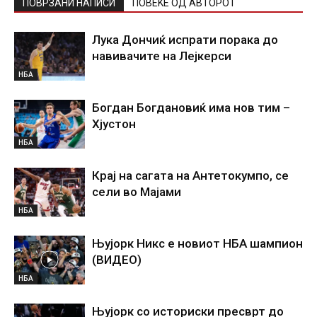
ПОВРЗАНИ НАПИСИ
ПОВЕЌЕ ОД АВТОРОТ
Лука Дончиќ испрати порака до
навивачите на Лејкерси
НБА
Богдан Богдановиќ има нов тим –
Хјустон
НБА
Крај на сагата на Антетокумпо, се
сели во Мајами
НБА
Њујорк Никс е новиот НБА шампион
(ВИДЕО)
НБА
Њујорк со историски пресврт до