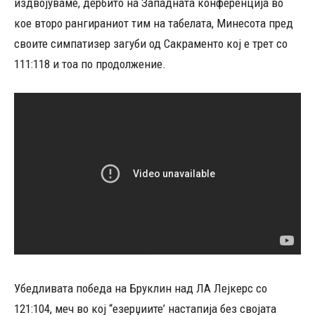
издвојуваме, дербито на Западната конференција во
кое второ рангираниот тим на табелата, Минесота пред
своите симпатизер загуби од Сакраменто кој е трет со
111:118 и тоа по продолжение.
Убедливата победа на Бруклин над ЛА Лејкерс со
121:104, меч во кој “езерџиите’ настапија без својата