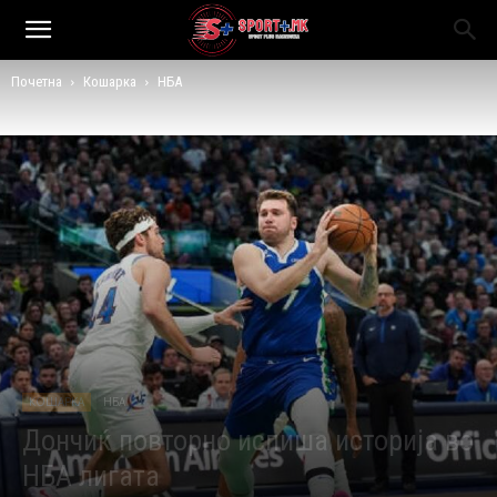
Почетна
Кошарка
НБА
КОШАРКА
НБА
Дончиќ повторно испиша историја во
НБА лигата