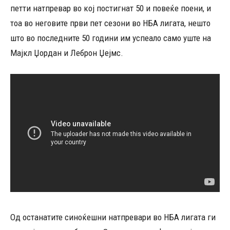
петти натпревар во кој постигнат 50 и повеќе поени, и
тоа во неговите први пет сезони во НБА лигата, нешто
што во последните 50 години им успеало само уште на
Мајкл Џордан и Леброн Џејмс.
Од останатите синоќешни натпревари во НБА лигата ги