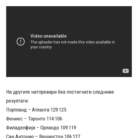
На другите натпревари беа постигнати следниве
резултати:
Портланд – Атланта 129:125
Феникс – Торонто 114:106
Филаделфија – Орландо 109:119
Сан Антонио – Вашингтон 106:127