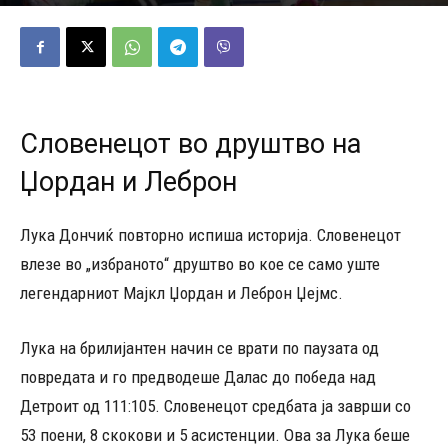
31/01/2023
463
Објавено од
Д.Т.
-
Словенецот во друштво на
Џордан и Леброн
Лука Дончиќ повторно испиша историја. Словенецот
влезе во „избраното“ друштво во кое се само уште
легендарниот Мајкл Џордан и Леброн Џејмс.
Лука на брилијантен начин се врати по паузата од
повредата и го предводеше Далас до победа над
Детроит од 111:105. Словенецот средбата ја заврши со
53 поени, 8 скокови и 5 асистенции. Ова за Лука беше