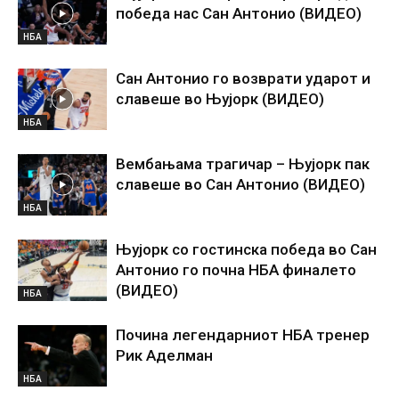
победа нас Сан Антонио (ВИДЕО)
НБА
Сан Антонио го возврати ударот и
славеше во Њујорк (ВИДЕО)
НБА
Вембањама трагичар – Њујорк пак
славеше во Сан Антонио (ВИДЕО)
НБА
Њујорк со гостинска победа во Сан
Антонио го почна НБА финалето
(ВИДЕО)
НБА
Почина легендарниот НБА тренер
Рик Аделман
НБА