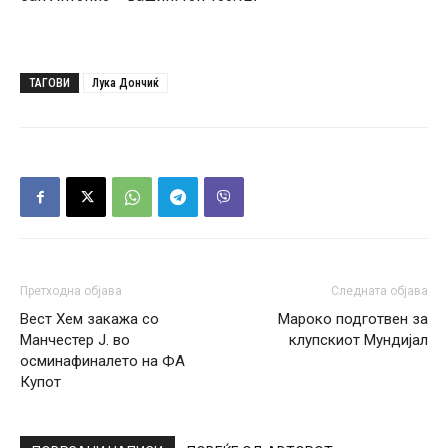
ТАГОВИ
Лука Дончиќ
Претходна објава
Следната објава
Вест Хем закажа со
Мароко подготвен за
Манчестер Ј. во
клупскиот Мундијал
осминафиналето на ФА
Купот