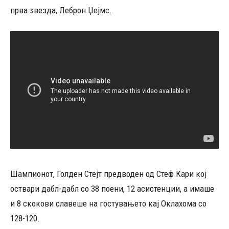
прва ѕвезда, Леброн Џејмс.
Шампионот, Голден Стејт предводен од Стеф Кари кој
оствари дабл-дабл со 38 поени, 12 асистенции, а имаше
и 8 скокови славеше на гостувањето кај Оклахома со
128-120.