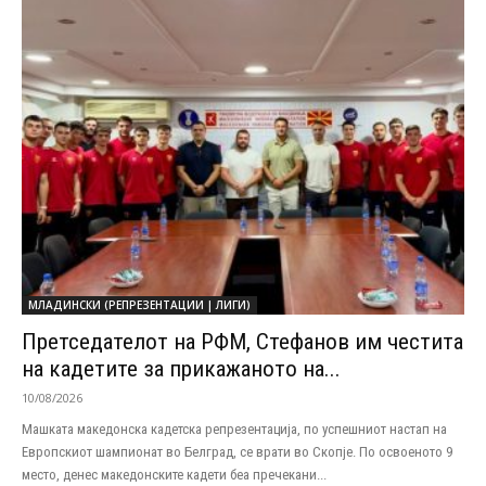
МЛАДИНСКИ (РЕПРЕЗЕНТАЦИИ | ЛИГИ)
Претседателот на РФМ, Стефанов им честита
на кадетите за прикажаното на...
10/08/2026
Машката македонска кадетска репрезентација, по успешниот настап на
Европскиот шампионат во Белград, се врати во Скопје. По освоеното 9
место, денес македонските кадети беа пречекани...