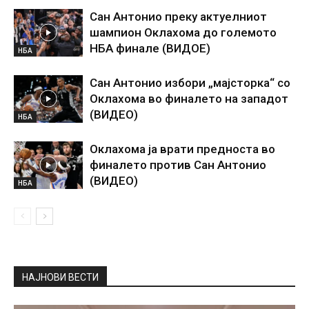
Сан Антонио преку актуелниот
шампион Оклахома до големото
НБА финале (ВИДОЕ)
НБА
Сан Антонио избори „мајсторка“ со
Оклахома во финалето на западот
(ВИДЕО)
НБА
Оклахома ја врати предноста во
финалето против Сан Антонио
(ВИДЕО)
НБА
НАЈНОВИ ВЕСТИ