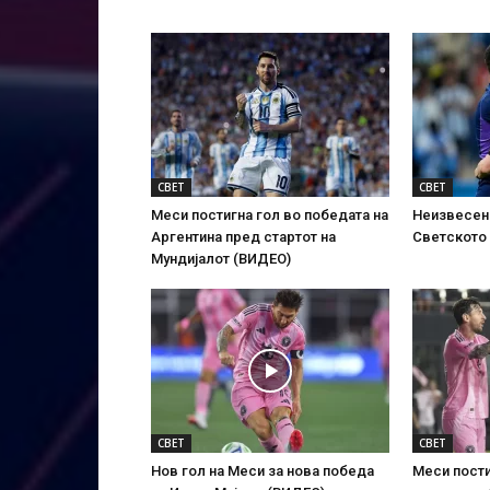
СВЕТ
СВЕТ
Меси постигна гол во победата на
Неизвесен 
Аргентина пред стартот на
Светското
Мундијалот (ВИДЕО)
СВЕТ
СВЕТ
Нов гол на Меси за нова победа
Меси пости