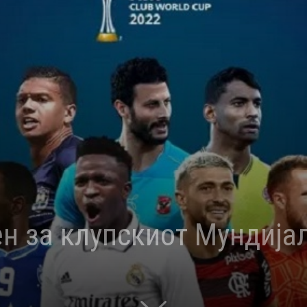
н за клупскиот Мундија