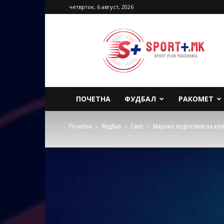
четврток, 6 август, 2026
Sport
Plus
Macedonia
ПОЧЕТНА
ФУДБАЛ
РАКОМЕТ
Почетна
Фудбал
Свет
Мароко подготвен за клу