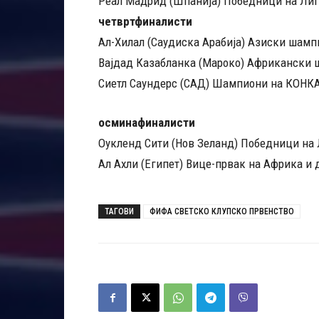
Реал Мадрид (Шпанија) Победници на Лиг
четвртфиналисти
Ал-Хилал (Саудиска Арабија) Азиски шамп
Вајдад Казабланка (Мароко) Африкански
Сиетл Саундерс (САД) Шампиони на КОН
осминафиналисти
Оукленд Сити (Нов Зеланд) Победници на 
Ал Ахли (Египет) Вице-првак на Африка и
ТАГОВИ
ФИФА СВЕТСКО КЛУПСКО ПРВЕНСТВО