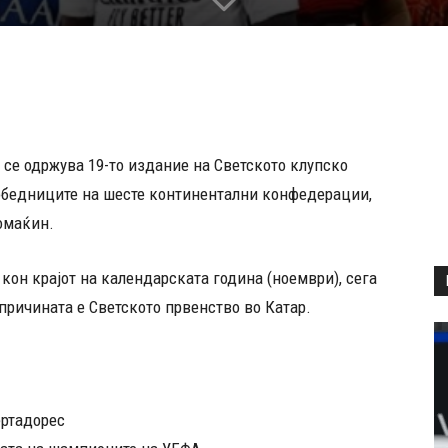
е се одржува 19-то издание на Светското клупско
победниците на шесте континентални конфедерации,
омаќин.
кон крајот на календарската година (ноември), сега
 причината е Светското првенство во Катар.
ертадорес