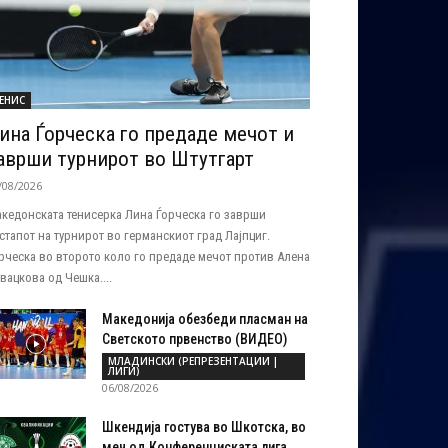
ЕНИС
ина Ѓорческа го предаде мечот и
аврши турнирот во Штутгарт
/08/2026
кедонската тенисерка Лина Ѓорческа го заврши
стапот на турнирот во германскиот град Лајпциг.
рческа во второто коло го предаде мечот против Алена
вацкова од Чешка....
Македонија обезбеди пласман на
Светското првенство (ВИДЕО)
МЛАДИНСКИ (РЕПРЕЗЕНТАЦИИ |
ЛИГИ)
06/08/2026
Шкендија гостува во Шкотска, во
меч од Конференциската лига