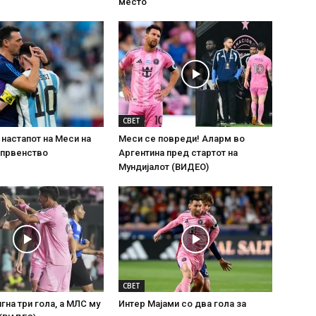
место
СВЕТ
настапот на Меси на
Меси се повреди! Аларм во
 првенство
Аргентина пред стартот на
Мундијалот (ВИДЕО)
СВЕТ
гна три гола, а МЛС му
Интер Мајами со два гола за