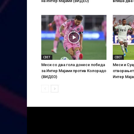
на Интер Мајами (ВИДЕО)
впиша два
СВЕТ
СВЕТ
Меси со два гола донесе победа
Меси и Суа
за Интер Мајами против Колорадо
отворањето
(ВИДЕО)
Интер Маја