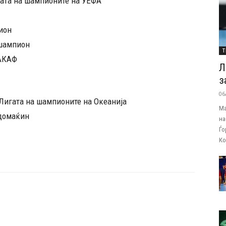
ата на шампионите на УЕФА
ион
 шампион
Т
КАКАФ
Л
з
06
Лигата на шампионите на Океанија
Ма
 домаќин
на
Ѓо
Ко