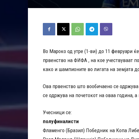
Во Мароко од утре (1-ви) до 11 февруари ќ
првенство на ФИФА , на кое учествуваат 
како и шампионите во лигата на земјата д
Ова првенство што вообичаено се одржува 
се одржува на почетокот на оваа година, а
Учесници се:
полуфиналисти
Фламенго (Бразил) Победник на Копа Либ