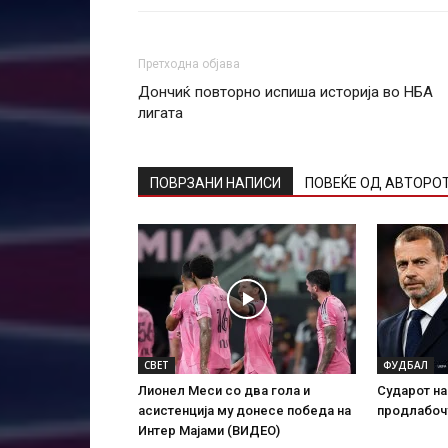
Претходна објава
Дончиќ повторно испиша историја во НБА
лигата
ПОВРЗАНИ НАПИСИ
ПОВЕЌЕ ОД АВТОРО
СВЕТ
ФУДБАЛ
Лионел Меси со два гола и
Сударот н
асистенција му донесе победа на
продлабоч
Интер Мајами (ВИДЕО)