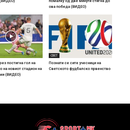
 (ВИДЕО)
помалку од две минути стигна до
ова победа (ВИДЕО)
СВЕТ
рез постигна гол на
Познати се сите учесници на
 на новиот стадион на
Светското фудбалско првенство
ми (ВИДЕО)