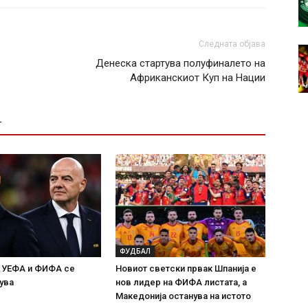
Следната објава
Денеска стартува полуфиналето на
Африканскиот Куп на Нации
Т
ФУДБАЛ
а УЕФА и ФИФА се
Новиот светски првак Шпанија е
ува
нов лидер на ФИФА листата, а
Македонија останува на истото