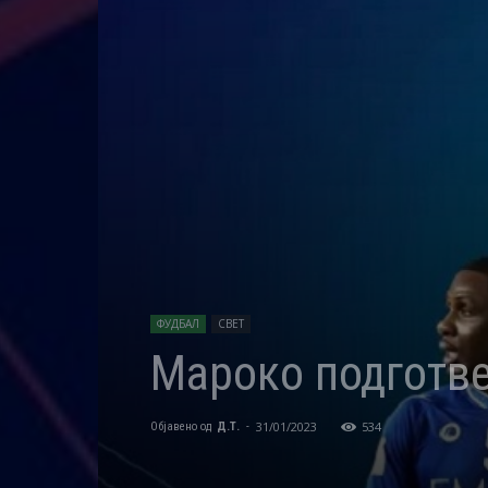
ФУДБАЛ
СВЕТ
Мароко подготве
31/01/2023
534
Објавено од
Д.Т.
-