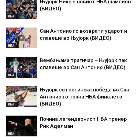
Њујорк Никс е новиот НБА шампион
(ВИДЕО)
НБА
Сан Антонио го возврати ударот и
славеше во Њујорк (ВИДЕО)
НБА
Вембањама трагичар – Њујорк пак
славеше во Сан Антонио (ВИДЕО)
НБА
Њујорк со гостинска победа во Сан
Антонио го почна НБА финалето
(ВИДЕО)
НБА
Почина легендарниот НБА тренер
Рик Аделман
НБА