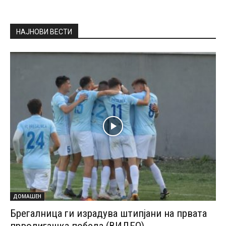
НАЈНОВИ ВЕСТИ
ДОМАШЕН
Брегалница ги израдува штипјани на првата