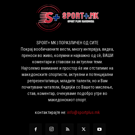
SPORT+ MK | ПОРАЗЛИЧЕН ОД СИТЕ
Покрај вообичаените вести, многу интервјуа, видеа,
преноси во живо, колумни и најважно од сѐ, ВАШИ
коментари и ставови за актуелни теми.
Најголемо внимание и простор ќе им отстапиме на
македонските спортисти, актуелни и потенцијални
репрезентативци, младите таленти, но и Вам
почитувани читатели, бидејќи со Вашето мислење,
став, коментар, очекуваме подобро утре во
македонскиот спорт.
контактирајте не:
info@sportplus.mk