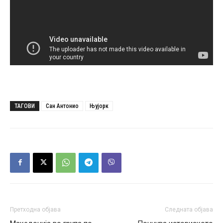
ТАГОВИ
Сан Антонио
Њујорк
Претходна објава
Следната објава