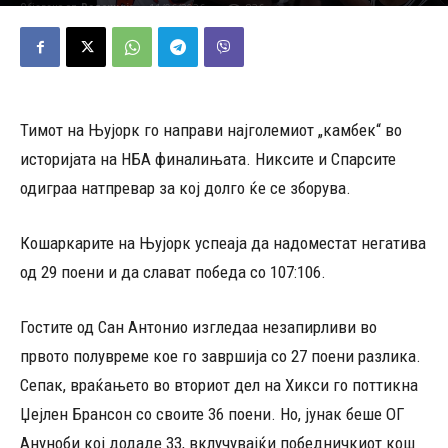
11/06/2026
836
Објавено од
Редакција
-
Тимот на Њујорк го направи најголемиот „камбек“ во
историјата на НБА финалињата. Никсите и Спарсите
одиграа натпревар за кој долго ќе се зборува.
Кошаркарите на Њујорк успеаја да надоместат негатива
од 29 поени и да слават победа со 107:106.
Гостите од Сан Антонио изгледаа незапирливи во
првото полувреме кое го завршија со 27 поени разлика.
Сепак, враќањето во вториот дел на Хикси го поттикна
Џејлен Брансон со своите 36 поени. Но, јунак беше ОГ
Ануноби кој додаде 33, вклучувајќи победничкиот кош