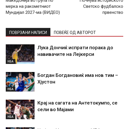
Македонија во група по
Почнува историското
мерка на ракометниот
Светско фудбалско
Мундијал 2027-ма (ВИДЕО)
првенство
ПОВРЗАНИ НАПИСИ
ПОВЕЌЕ ОД АВТОРОТ
Лука Дончиќ испрати порака до
навивачите на Лејкерси
НБА
Богдан Богдановиќ има нов тим –
Хјустон
НБА
Крај на сагата на Антетокумпо, се
сели во Мајами
НБА