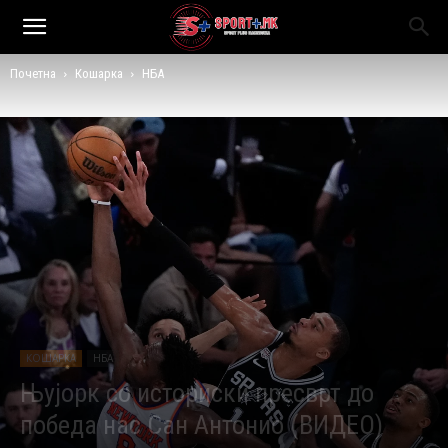
Почетна
Кошарка
НБА
КОШАРКА
НБА
Њујорк со историски пресврт до
победа нас Сан Антонио (ВИДЕО)