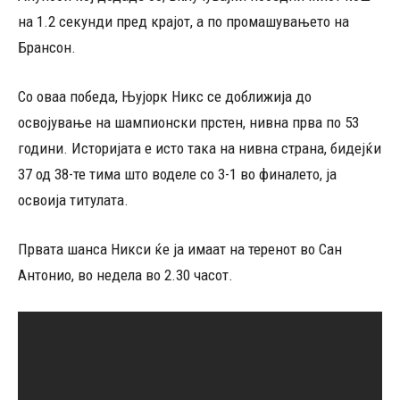
на 1.2 секунди пред крајот, а по промашувањето на
Брансон.
Со оваа победа, Њујорк Никс се доближија до
освојување на шампионски прстен, нивна прва по 53
години. Историјата е исто така на нивна страна, бидејќи
37 од 38-те тима што воделе со 3-1 во финалето, ја
освоија титулата.
Првата шанса Никси ќе ја имаат на теренот во Сан
Антонио, во недела во 2.30 часот.