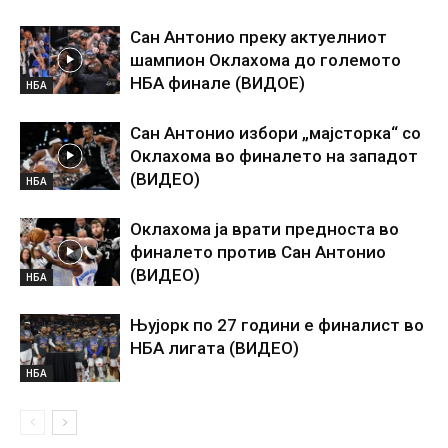
Сан Антонио преку актуелниот
шампион Оклахома до големото
НБА финале (ВИДОЕ)
НБА
Сан Антонио избори „мајсторка“ со
Оклахома во финалето на западот
(ВИДЕО)
НБА
Оклахома ја врати предноста во
финалето против Сан Антонио
(ВИДЕО)
НБА
Њујорк по 27 години е финалист во
НБА лигата (ВИДЕО)
НБА