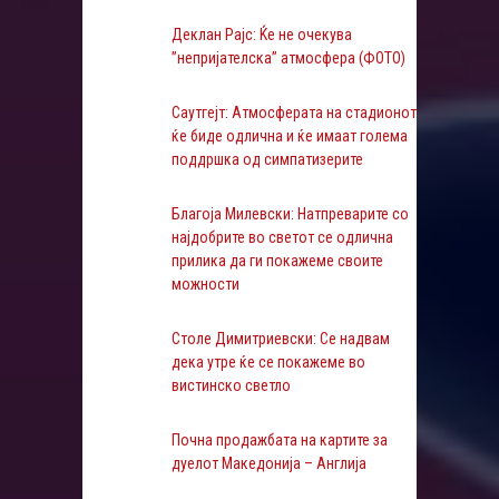
Деклан Рајс: Ќе не очекува
”непријателска” атмосфера (ФОТО)
Саутгејт: Атмосферата на стадионот
ќе биде одлична и ќе имаат голема
поддршка од симпатизерите
Благоја Милевски: Натпреварите со
најдобрите во светот се одлична
прилика да ги покажеме своите
можности
Столе Димитриевски: Се надвам
дека утре ќе се покажеме во
вистинско светло
Почна продажбата на картите за
дуелот Македонија – Англија