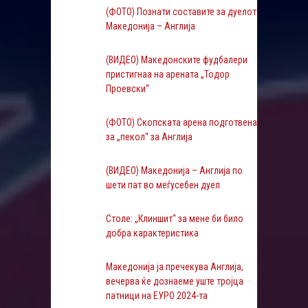
(ФОТО) Познати составите за дуелот
Македонија – Англија
(ВИДЕО) Македонските фудбалери
пристигнаа на арената „Тодор
Проевски“
(ФОТО) Скопската арена подготвена
за „пекол“ за Англија
(ВИДЕО) Македонија – Англија по
шети пат во меѓусебен дуел
Столе: „Клиншит“ за мене би било
добра карактеристика
Македонија ја пречекува Англија,
вечерва ќе дознаеме уште тројца
патници на ЕУРО 2024-та