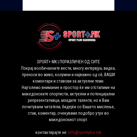
SPORT+ MK | ПОРАЗЛИЧЕН ОД СИТЕ
Покрај вообичаените вести, многу интервјуа, видеа,
преноси во живо, колумни и најважно од сѐ, ВАШИ
коментари и ставови за актуелни теми.
Најголемо внимание и простор ќе им отстапиме на
македонските спортисти, актуелни и потенцијални
репрезентативци, младите таленти, но и Вам
почитувани читатели, бидејќи со Вашето мислење,
став, коментар, очекуваме подобро утре во
македонскиот спорт.
контактирајте не:
info@sportplus.mk