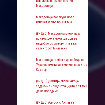
има лоши спомени против
Македонија
Македонија посакува ново
изнeнaдување во Англија
(ВИДЕО) Македонија многу пати
покажа дека може да одигра
најдобро со фаворитите вели
селекторот Милевски
Македонија требаше да победи со
Украина смета англискиот селектор
Саутгејт
(ВИДЕО) Димитриевски: Ако ја
задржиме концентрацијата, зошто и
да нé победиме
(ВИДЕО) Алиоски: Англија е