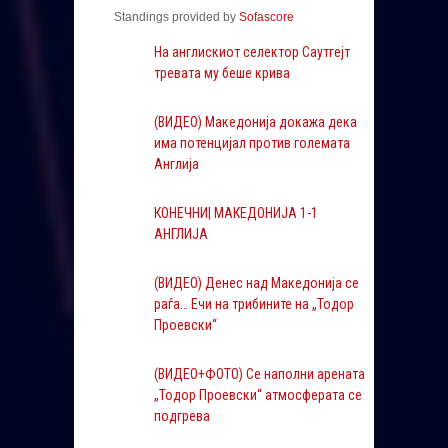
Standings provided by
Sofascore
На англискиот селектор Саутгејт
тревата му беше крива
(ВИДЕО) Македонија докажа дека
има потенцијал против големата
Англија
КОНЕЧНИ| МАКЕДОНИЈА 1-1
АНГЛИЈА
(ВИДЕО) Денес над Македонија се
раѓа… Ечи на трибините на „Тодор
Проевски“
(ВИДЕО+ФОТО) Се наполни арената
„Тодор Проевски“ атмосферата се
подгрева