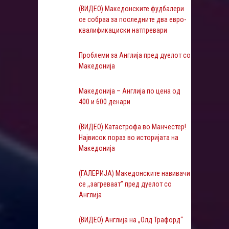
(ВИДЕО) Македонските фудбалери
се собраа за последните два евро-
квалификациски натпревари
Проблеми за Англија пред дуелот со
Македонија
Македонија – Англија по цена од
400 и 600 денари
(ВИДЕО) Катастрофа во Манчестер!
Највисок пораз во историјата на
Македонија
(ГАЛЕРИЈА) Македонските навивачи
се ,,загреваат” пред дуелот со
Англија
(ВИДЕО) Англија на „Олд Трафорд“