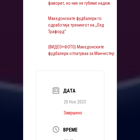
фаворит, но ние не губиме надеж
Македонските фудбалери го
одработија тренингот на „Олд
Трафорд“
(ВИДЕО+ФОТО) Македонските
фудбалери отпатуваа за Манчестер
ДАТА
20 Ное 2023
Завршено
ВРЕМЕ