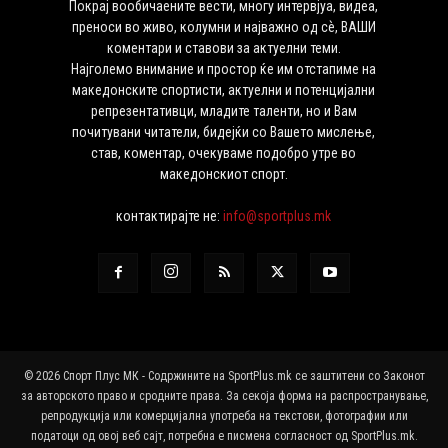
Покрај вообичаените вести, многу интервјуа, видеа,
преноси во живо, колумни и најважно од сѐ, ВАШИ
коментари и ставови за актуелни теми.
Најголемо внимание и простор ќе им отстапиме на
македонските спортисти, актуелни и потенцијални
репрезентативци, младите таленти, но и Вам
почитувани читатели, бидејќи со Вашето мислење,
став, коментар, очекуваме подобро утре во
македонскиот спорт.
контактирајте не:
info@sportplus.mk
© 2026 Спорт Плус МК - Содржините на SportPlus.mk се заштитени со Законот
за авторското право и сродните права. За секоја форма на распространување,
репродукција или комерцијална употреба на текстови, фотографии или
податоци од овој веб сајт, потребна е писмена согласност од SportPlus.mk.