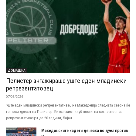
ДОМАШНА
Пелистер ангажираше уште еден младински
репрезентатовец
07/08/2026
Уште еден младински репрезентативец на Македонија следната сезона ќе
го носи дресот на Пелистер. Битолскиот клуб постигна согласност со
репрезентативецот до 20 години, Бојан...
Македонските кадети денеска во дуел против