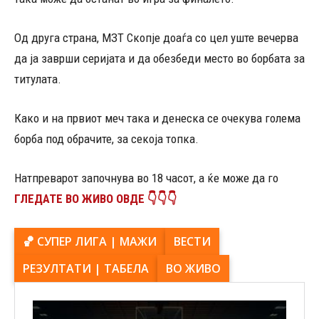
Од друга страна, МЗТ Скопје доаѓа со цел уште вечерва
да ја заврши серијата и да обезбеди место во борбата за
титулата.
Како и на првиот меч така и денеска се очекува голема
борба под обрачите, за секоја топка.
Натпреварот започнува во 18 часот, а ќе може да го
ГЛЕДАТЕ ВО ЖИВО ОВДЕ 👇👇👇
🏀 СУПЕР ЛИГА | МАЖИ
ВЕСТИ
РЕЗУЛТАТИ | ТАБЕЛА
ВО ЖИВО