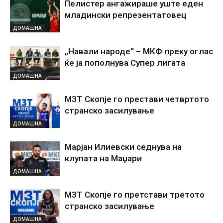
Пелистер ангажираше уште еден
младински репрезентатовец
ДОМАШНА
„Навали народе“ – МКФ преку оглас
ќе ја пополнува Супер лигата
ДОМАШНА
МЗТ Скопје го престави четвртото
странско засилување
ДОМАШНА
Марјан Илиевски седнува на
клупата на Маџари
ДОМАШНА
МЗТ Скопје го претстави третото
странско засилување
ДОМАШНА