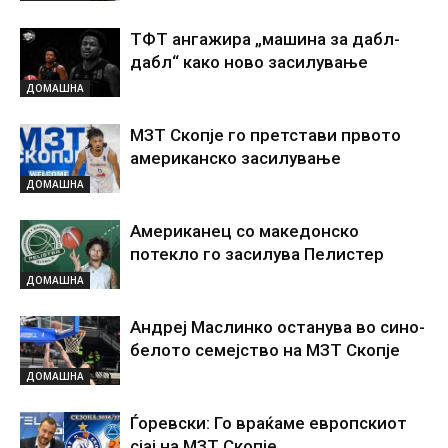
ТФТ ангажира „машина за дабл-
дабл“ како ново засилување
ДОМАШНА
МЗТ Скопје го претстави првото
американско засилување
ДОМАШНА
Американец со македонско
потекло го засилува Пелистер
ДОМАШНА
Андреј Маслинко останува во сино-
белото семејство на МЗТ Скопје
ДОМАШНА
Ѓоревски: Го враќаме европскиот
сјај на МЗТ Скопје