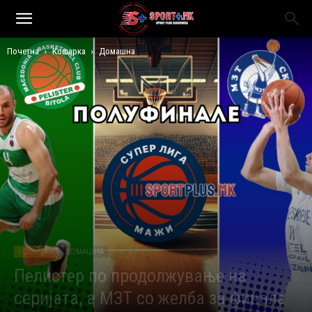
Почетна
Кошарка
Домашна
КОШАРКА
ДОМАШНА
Пелистер по продолжување на
серијата, а МЗТ со желба за финале