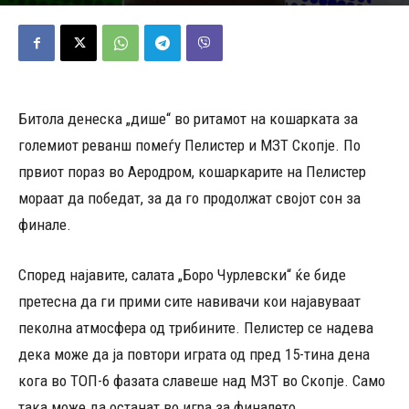
10/05/2026
429
Објавено од
Д.Т.
-
Битола денеска „дише“ во ритамот на кошарката за
големиот реванш помеѓу Пелистер и МЗТ Скопје. По
првиот пораз во Аеродром, кошаркарите на Пелистер
мораат да победат, за да го продолжат својот сон за
финале.
Според најавите, салата „Боро Чурлевски“ ќе биде
претесна да ги прими сите навивачи кои најавуваат
пеколна атмосфера од трибините. Пелистер се надева
дека може да ја повтори играта од пред 15-тина дена
кога во ТОП-6 фазата славеше над МЗТ во Скопје. Само
така може да останат во игра за финалето.