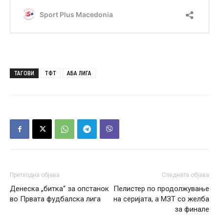
ТАГОВИ
ТФТ
АБА ЛИГА
Претходна објава
Следната објава
Денеска „битка“ за опстанок
Пелистер по продолжување
во Првата фудбалска лига
на серијата, а МЗТ со желба
за финале