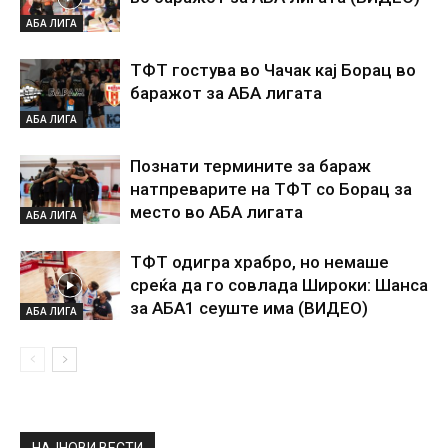
АБА ЛИГА
ТФТ гостува во Чачак кај Борац во
баражот за АБА лигата
АБА ЛИГА
Познати термините за бараж
натпреварите на ТФТ со Борац за
место во АБА лигата
АБА ЛИГА
ТФТ одигра храбро, но немаше
среќа да го совлада Широки: Шанса
за АБА1 сеуште има (ВИДЕО)
АБА ЛИГА