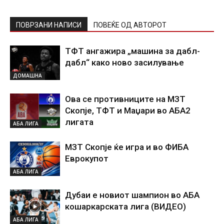
ПОВРЗАНИ НАПИСИ
ПОВЕЌЕ ОД АВТОРОТ
ТФТ ангажира „машина за дабл-
дабл“ како ново засилување
ДОМАШНА
Ова се противниците на МЗТ
Скопје, ТФТ и Маџари во АБА2
лигата
АБА ЛИГА
МЗТ Скопје ќе игра и во ФИБА
Еврокупот
АБА ЛИГА
Дубаи е новиот шампион во АБА
кошаркарската лига (ВИДЕО)
АБА ЛИГА