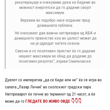
рекуперација и очекуваме дека ке бидеме во
можност енергетски да го дадеме својот
максимум.
Верувам во подобро насе издание пред
домашната публика.
Нé очекуваат два важни натпревари од АБА и
домашното првенство кои во целост можат да
ни ја одредат наѓата сезона.
Свесни и со позитивен пристап ќе го дадеме
нашиот максимум во обид да дојдеме до
позитивен резултат“, изјави Смилковски.
Дуелот со императив ,,да се биде или не” ќе се игра во
салата „Лазар Лечиќ’ во скопскиот градски парк.
Натпреварот ќе почне во терминот од 21 часот, а ќе
може да го
ГЛЕДАТЕ ВО ЖИВО ОВДЕ 👇👇👇