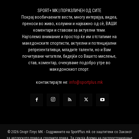
SPORT+ MK | ПОРАЗЛИЧЕН ОД СИТЕ
Покрај вообичаените вести, многу интервјуа, видеа,
преноси во живо, колумни и најважно од сѐ, ВАШИ
коментари и ставови за актуелни теми.
Најголемо внимание и простор ќе им отстапиме на
македонските спортисти, актуелни и потенцијални
репрезентативци, младите таленти, но и Вам
почитувани читатели, бидејќи со Вашето мислење,
став, коментар, очекуваме подобро утре во
македонскиот спорт.
контактирајте не:
info@sportplus.mk
© 2026 Спорт Плус МК - Содржините на SportPlus.mk се заштитени со Законот
за авторското право и сродните права. За секоја форма на распространување,