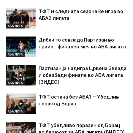
ТФТ и следната сезона ќе игра во
АБА2 лигата
АБА ЛИГА
Дибаи го совлада Партизан во
првиот финален меч во АБА лигата
АБА ЛИГА
Партизан ја надигра Црвена Звезда
и обезбеди финале во АБА лигата
(ВИДЕО)
АБА ЛИГА
ТФТ остана без АБА1 – Убедлив
пораз од Борац
АБА ЛИГА
ТФТ убедливо поразен од Борац
во баражот за АБА лигата (ВИДЕО)