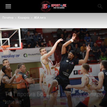
Почетна
Кошарка
АБА лига
КОШАРКА
АБА ЛИГА
ТФТ против Борац во меч ,,да се биде
или не”