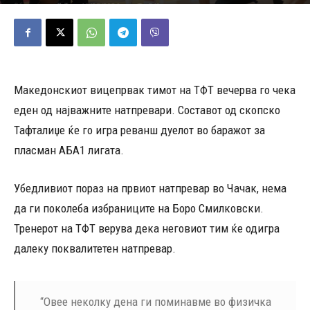
10/05/2026
549
Објавено од
Д.Т.
-
Македонскиот вицепрвак тимот на ТФТ вечерва го чека
еден од најважните натпревари. Составот од скопско
Тафталиџе ќе го игра реванш дуелот во баражот за
пласман АБА1 лигата.
Убедливиот пораз на првиот натпревар во Чачак, нема
да ги поколеба избраниците на Боро Смилковски.
Тренерот на ТФТ верува дека неговиот тим ќе одигра
далеку поквалитетен натпревар.
“Овее неколку дена ги поминавме во физичка