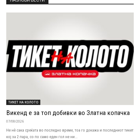
НАЈНОВИ ВЕСТИ
ТИКЕТ НА КОЛОТО
Викенд е за топ добивки во Златна копачка
07/08/2026
Не нѐ сака среќата во последно време, тоа го докажа и последниот тикет
кој за 2 пара, со по само еден гол не ни...