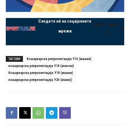
Следете нé на социјалните
Facebook
Instagram
X
YouTube
VK
Thre
мрежи
Mail
ТАГОВИ
Кошаркарска репрезентација У16 (машки)
кошаркарска репрезентација У18 (женски)
Кошаркарска репрезентација У18 (машки)
кошаркарска репрезентација У20 (мажи))