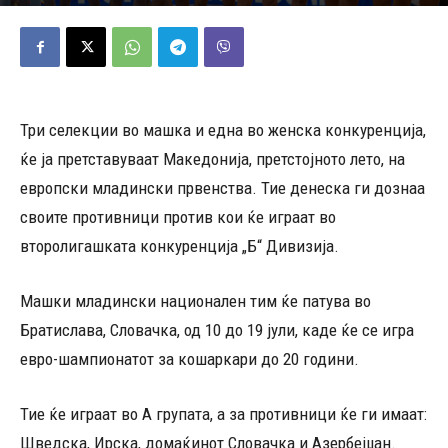
05/02/2026
639
Објавено од
Д.Т.
-
Три селекции во машка и една во женска конкуренција,
ќе ја претставуваат Македонија, претстојното лето, на
европски младински првенства. Тие денеска ги дознаа
своите противници против кои ќе играат во
второлигашката конкуренција „Б“ Дивизија.
Машки младински национален тим ќе патува во
Братислава, Словачка, од 10 до 19 јули, каде ќе се игра
евро-шампионатот за кошаркари до 20 години.
Тие ќе играат во A групата, а за противници ќе ги имаат:
Шведска, Ирска, домаќинот Словачка и Азербејџан.