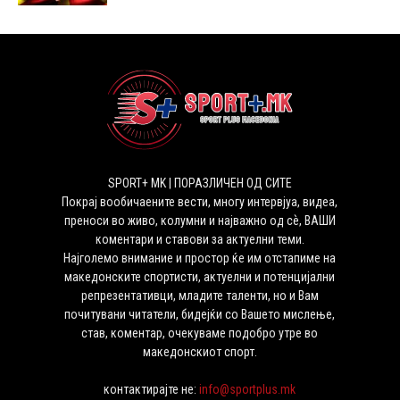
SPORT+ MK | ПОРАЗЛИЧЕН ОД СИТЕ
Покрај вообичаените вести, многу интервјуа, видеа,
преноси во живо, колумни и најважно од сѐ, ВАШИ
коментари и ставови за актуелни теми.
Најголемо внимание и простор ќе им отстапиме на
македонските спортисти, актуелни и потенцијални
репрезентативци, младите таленти, но и Вам
почитувани читатели, бидејќи со Вашето мислење,
став, коментар, очекуваме подобро утре во
македонскиот спорт.
контактирајте не:
info@sportplus.mk