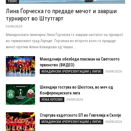
ТЕНИС
Лина Ѓорческа го предаде мечот и заврши
турнирот во Штутгарт
06/08/2026
Македонската тенисерка Лина Ѓорческа го заврши настапот на турнирот
во германскиот град Лајпциг. Ѓорческа во второто коло го предаде
мечот против Алена Ковацкова од Чешка....
Македонија обезбеди пласман на Светското
првенство (ВИДЕО)
06/08/2026
МЛАДИНСКИ (РЕПРЕЗЕНТАЦИИ | ЛИГИ)
Шкендија гостува во Шкотска, во меч од
Конференциската лига
06/08/2026
УЕФА КУПОВИ
Стартува кадетското ЕП во Гевгелија и Скопје
06/08/2026
МЛАДИНСКИ (РЕПРЕЗЕНТАЦИИ | ЛИГИ)