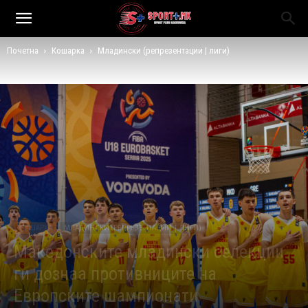
Почетна
Кошарка
Младински (репрезентации | лиги)
КОШАРКА
МЛАДИНСКИ (РЕПРЕЗЕНТАЦИИ | ЛИГИ)
Македонските младински селекции
ги дознаа противниците на
Европските шампионати