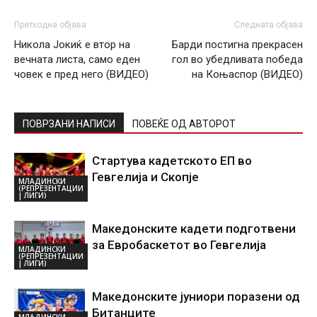
Претходна објава
Следната објава
Никола Јокиќ е втор на
Барди постигна прекрасен
вечната листа, само еден
гол во убедливата победа
човек е пред него (ВИДЕО)
на Коњаспор (ВИДЕО)
ПОВРЗАНИ НАПИСИ
ПОВЕЌЕ ОД АВТОРОТ
Стартува кадетското ЕП во
Гевгелија и Скопје
МЛАДИНСКИ
(РЕПРЕЗЕНТАЦИИ
| ЛИГИ)
Македонските кадети подготвени
за Евробаскетот во Гевгелија
МЛАДИНСКИ
(РЕПРЕЗЕНТАЦИИ
| ЛИГИ)
Македонските јуниори поразени од
Битанците
МЛАДИНСКИ