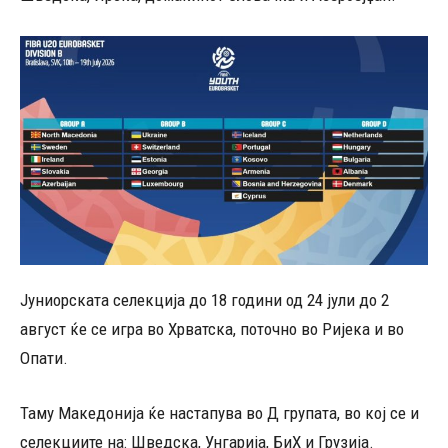
Јуниорската селекција до 18 години од 24 јули до 2
август ќе се игра во Хрватска, поточно во Ријека и во
Опати.
Таму Македонија ќе настапува во Д групата, во кој се и
селекциите на: Шведска, Унгарија, БиХ и Грузија.