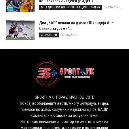
кошаркарски надежи (ВИДЕО)
07/08/2026
МЛАДИНСКИ (РЕПРЕЗЕНТАЦИИ | ЛИГИ)
Два „ВАР“ пенали на дуелот Шкендија А. –
Силекс за „реми“...
07/08/2026
ДОМАШЕН
SPORT+ MK | ПОРАЗЛИЧЕН ОД СИТЕ
Покрај вообичаените вести, многу интервјуа, видеа,
преноси во живо, колумни и најважно од сѐ, ВАШИ
коментари и ставови за актуелни теми.
Најголемо внимание и простор ќе им отстапиме на
македонските спортисти, актуелни и потенцијални