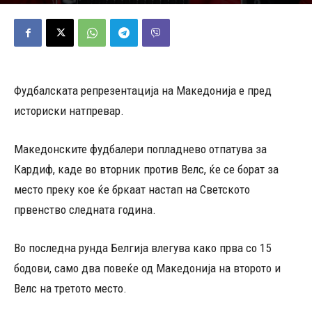
16/11/2025
1207
Објавено од
Д.Т.
-
Фудбалската репрезентација на Македонија е пред
историски натпревар.
Македонските фудбалери попладнево отпатува за
Кардиф, каде во вторник против Велс, ќе се борат за
место преку кое ќе бркаат настап на Светското
првенство следната година.
Во последна рунда Белгија влегува како прва со 15
бодови, само два повеќе од Македонија на второто и
Велс на третото место.