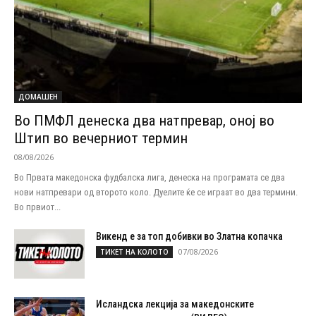
ДОМАШЕН
Во ПМФЛ денеска два натпревар, оној во
Штип во вечерниот термин
08/08/2026
Во Првата македонска фудбалска лига, денеска на програмата се два
нови натпревари од второто коло. Дуелите ќе се играат во два термини.
Во првиот...
Викенд е за топ добивки во Златна копачка
07/08/2026
ТИКЕТ НА КОЛОТО
Исландска лекција за македонските