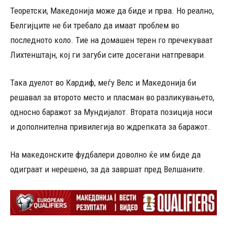
Теоретски, Македонија може да биде и прва. Но реално,
Белгијците не би требало да имаат проблем во
последното коло. Тие на домашен терен го пречекуваат
Лихтенштајн, кој ги загуби сите досегани натпревари.
Така дуелот во Кардиф, меѓу Велс и Македонија би
решавал за второто место и пласман во разликувањето,
односно баражот за Мундијалот. Втората позиција носи
и дополнителна привилегија во ждрепката за баражот.
На македонските фудбалери доволно ќе им биде да
одиграат и нерешено, за да завршат пред Велшаните.