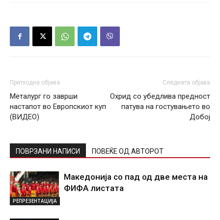
Претходна објава
Следната објава
Металург го заврши
Охрид со убедлива предност
настапот во Европскиот куп
патува на гостувањето во
(ВИДЕО)
Добој
ПОВРЗАНИ НАПИСИ
ПОВЕЌЕ ОД АВТОРОТ
Македонија со пад од две места на
ФИФА листата
РЕПРЕЗЕНТАЦИЈА