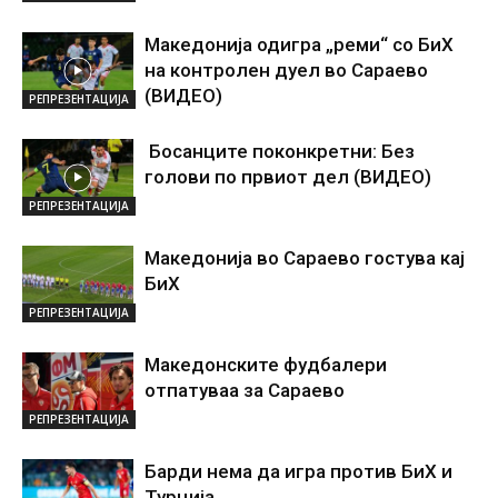
Македонија одигра „реми“ со БиХ
на контролен дуел во Сараево
(ВИДЕО)
РЕПРЕЗЕНТАЦИЈА
Босанците поконкретни: Без
голови по првиот дел (ВИДЕО)
РЕПРЕЗЕНТАЦИЈА
Македонија во Сараево гостува кај
БиХ
РЕПРЕЗЕНТАЦИЈА
Македонските фудбалери
отпатуваа за Сараево
РЕПРЕЗЕНТАЦИЈА
Барди нема да игра против БиХ и
Турција