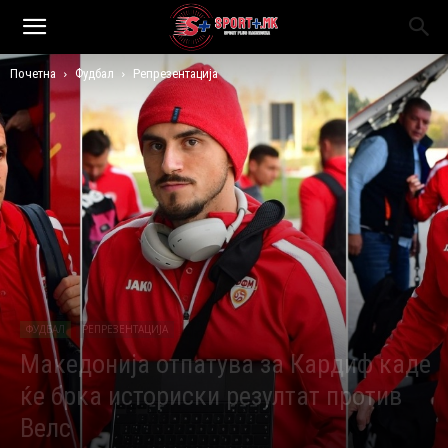
Почетна
Фудбал
Репрезентација
ФУДБАЛ
РЕПРЕЗЕНТАЦИЈА
Македонија отпатува за Кардиф каде
ќе брка историски резултат против
Велс