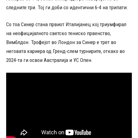
следните три. Тој ги доби со идентични 6-4 на трипати.
Со тоа Синер стана првиот Италијанец кој триумфирал
на неофицијалното светско тениско првенство,
Вимблдон. Трофејот во Лондон за Синер е трет во
неговата кариера од Гренд-слем турнирите, откако во
2024-та ги освои Австралија и УС Опен.