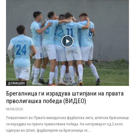
ДОМАШЕН
Брегалница ги израдува штипјани на првата
прволигашка победа (ВИДЕО)
08/08/2026
Повратникот во Првата македонска фудбалска лига, штипска Брегалница
се израдува на првата првенствена победа. На натпреварот од 2.коло
одигран во Штип, фудбалерите на Брегалница ги...