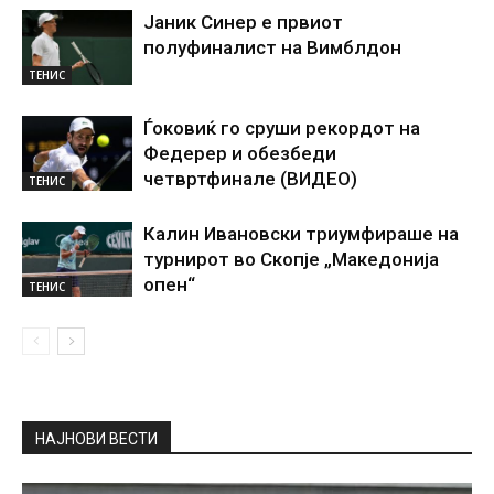
Јаник Синер е првиот
полуфиналист на Вимблдон
ТЕНИС
Ѓоковиќ го сруши рекордот на
Федерер и обезбеди
четвртфинале (ВИДЕО)
ТЕНИС
Калин Ивановски триумфираше на
турнирот во Скопје „Македонија
опен“
ТЕНИС
НАЈНОВИ ВЕСТИ