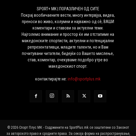
SPORT+ MK | ПОРАЗЛИЧЕН ОД СИТЕ
Покрај вообичаените вести, многу интервјуа, видеа,
преноси во живо, колумни и најважно од сѐ, ВАШИ
коментари и ставови за актуелни теми.
Најголемо внимание и простор ќе им отстапиме на
македонските спортисти, актуелни и потенцијални
репрезентативци, младите таленти, но и Вам
почитувани читатели, бидејќи со Вашето мислење,
став, коментар, очекуваме подобро утре во
македонскиот спорт.
контактирајте не:
info@sportplus.mk
© 2026 Спорт Плус МК - Содржините на SportPlus.mk се заштитени со Законот
за авторското право и сродните права. За секоја форма на распространување,