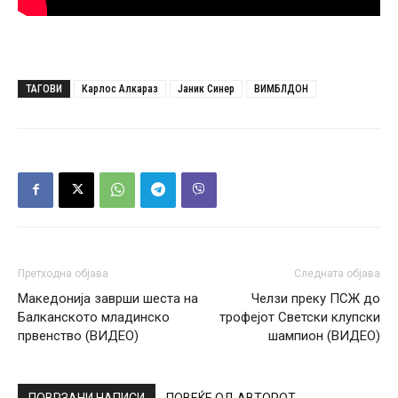
ТАГОВИ
Карлос Алкараз
Јаник Синер
ВИМБЛДОН
Претходна објава
Следната објава
Македонија заврши шеста на
Челзи преку ПСЖ до
Балканското младинско
трофејот Светски клупски
првенство (ВИДЕО)
шампион (ВИДЕО)
ПОВРЗАНИ НАПИСИ
ПОВЕЌЕ ОД АВТОРОТ