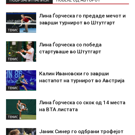
Лина Ѓорческа го предаде мечот и
заврши турнирот во Штутгарт
ТЕНИС
Лина Ѓорческа со победа
стартуваше во Штутгарт
ТЕНИС
Калин Ивановски го заврши
настапот на турнирот во Австрија
ТЕНИС
Лина Ѓорческа со скок од 14 места
на ВТА листата
ТЕНИС
Јаник Синер го одбрани трофејот