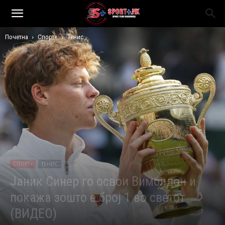
Почетна
Спорт+
Тенис
СПОРТ+
ТЕНИС
Јаник Синер го освои Вимблдон и
покажа зошто е број 1 во светот
(ВИДЕО)