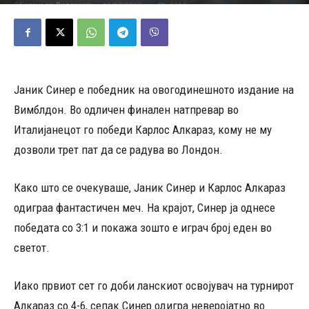
13/07/2025
1216
Објавено од
Редакција
-
Јаник Синер е победник на овогодинешното издание на
Вимблдон. Во одличен финален натпревар во
Италијанецот го победи Карлос Алкараз, кому не му
дозволи трет пат да се радува во Лондон.
Како што се очекуваше, Јаник Синер и Карлос Алкараз
одиграа фантастичен меч. На крајот, Синер ја однесе
победата со 3:1 и покажа зошто е играч број еден во
светот.
Иако првиот сет го доби ланскиот освојувач на турнирот
Алкараз со 4-6, сепак Синер одигра неверојатно во