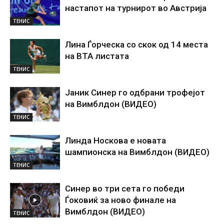
настапот на турнирот во Австрија
ТЕНИС
Лина Ѓорческа со скок од 14 места
на ВТА листата
ТЕНИС
Јаник Синер го одбрани трофејот
на Вимблдон (ВИДЕО)
ТЕНИС
Линда Носкова е новата
шампионска на Вимблдон (ВИДЕО)
ТЕНИС
Синер во три сета го победи
Ѓоковиќ за ново финале на
Вимблдон (ВИДЕО)
ТЕНИС