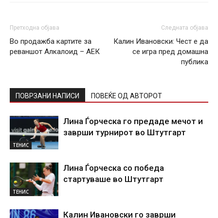
Претходна објава
Следната објава
Во продажба картите за
Калин Ивановски: Чест е да
реваншот Алкалоид – АЕК
се игра пред домашна
публика
ПОВРЗАНИ НАПИСИ
ПОВЕЌЕ ОД АВТОРОТ
Лина Ѓорческа го предаде мечот и
заврши турнирот во Штутгарт
ТЕНИС
Лина Ѓорческа со победа
стартуваше во Штутгарт
ТЕНИС
Калин Ивановски го заврши