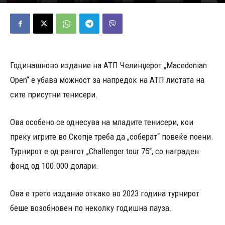
19/05/2025
386
Објавено од
Д.Т.
-
Годинашново издание на АТП Челинџерот „Macedonian
Open“ е убава можност за напредок на АТП листата на
сите присутни тенисери.
Ова особено се однесува на младите тенисери, кои
преку игрите во Скопје треба да „соберат“ повеќе поени.
Турнирот е од рангот „Challenger tour 75“, со награден
фонд од 100.000 долари.
Ова е трето издание откако во 2023 година турнирот
беше возобновен по неколку годишна пауза.