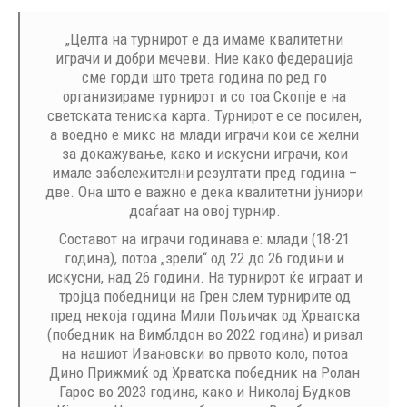
„Целта на турнирот е да имаме квалитетни
играчи и добри мечеви. Ние како федерација
сме горди што трета година по ред го
организираме турнирот и со тоа Скопје е на
светската тениска карта. Турнирот е се посилен,
а воедно е микс на млади играчи кои се желни
за докажување, како и искусни играчи, кои
имале забележителни резултати пред година –
две. Она што е важно е дека квалитетни јуниори
доаѓаат на овој турнир.
Составот на играчи годинава е: млади (18-21
година), потоа „зрели“ од 22 до 26 години и
искусни, над 26 години. На турнирот ќе играат и
тројца победници на Грен слем турнирите од
пред некоја година Мили Пољичак од Хрватска
(победник на Вимблдон во 2022 година) и ривал
на нашиот Ивановски во првото коло, потоа
Дино Прижмиќ од Хрватска победник на Ролан
Гарос во 2023 година, како и Николај Будков