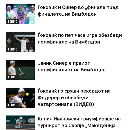
Ѓоковиќ и Синер во „финале пред
финалето„ на Вимблдон
ТЕНИС
Ѓоковиќ по пет часа игра обезбеди
полуфинале на Вимблдон
ТЕНИС
Јаник Синер е првиот
полуфиналист на Вимблдон
ТЕНИС
Ѓоковиќ го сруши рекордот на
Федерер и обезбеди
четвртфинале (ВИДЕО)
ТЕНИС
Калин Ивановски триумфираше на
турнирот во Скопје „Македонија