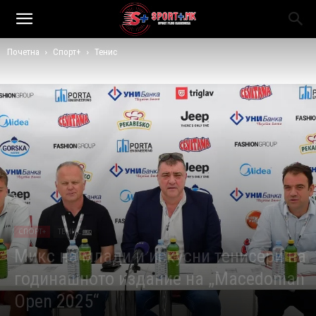
Почетна
Спорт+
Тенис
СПОРТ+
ТЕНИС
Микс на млади и искусни тенисери на
годинашното издание на „Macedonian
Open 2025“