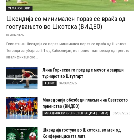
УЕФА КУПОВИ
Шкендија со минимален пораз се враќа од
гостувањето во Шкотска (ВИДЕО)
06/08/2026
Екипата на Шкендија со пораз минимален пораз се враќа од Шкотска.
Тетовци загубија со 2-1 од Хибернијан, во првиот натпревар од третото
квалификациско...
Лина Ѓорческа го предаде мечот и заврши
турнирот во Штутгарт
06/08/2026
ТЕНИС
Македонија обезбеди пласман на Светското
првенство (ВИДЕО)
06/08/2026
МЛАДИНСКИ (РЕПРЕЗЕНТАЦИИ | ЛИГИ)
Шкендија гостува во Шкотска, во меч од
Конференциската лига