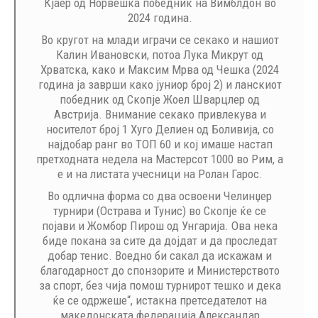
Кјаер од Норвешка победник на Вимблдон во
2024 година.
Во кругот на млади играчи се секако и нашиот
Калин Ивановски, потоа Лука Микрут од
Хрватска, како и Максим Мрва од Чешка (2024
година ја заврши како јуниор број 2) и ланскиот
победник од Скопје Жоел Шварцлер од
Австрија. Внимание секако привлекува и
носителот број 1 Хуго Делиен од Боливија, со
најдобар ранг во ТОП 60 и кој имаше настап
претходната недела на Мастерсот 1000 во Рим, а
е и на листата учесници на Ролан Гарос.
Во одлична форма со два освоени Челинџер
турнири (Острава и Тунис) во Скопје ќе се
појави и Жомбор Пирош од Унгарија. Ова нека
биде покана за сите да дојдат и да проследат
добар тенис. Воедно би сакал да искажам и
благодарност до спонзорите и Министерството
за спорт, без чија помош турнирот тешко и дека
ќе се одржеше“, истакна претседателот на
македонската федерација Александар