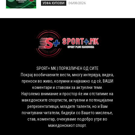
06/08/2026
УЕФА КУПОВИ
SPORT+ MK | ПОРАЗЛИЧЕН ОД СИТЕ
Покрај вообичаените вести, многу интервјуа, видеа,
преноси во живо, колумни и најважно од сѐ, ВАШИ
коментари и ставови за актуелни теми.
Најголемо внимание и простор ќе им отстапиме на
македонските спортисти, актуелни и потенцијални
репрезентативци, младите таленти, но и Вам
почитувани читатели, бидејќи со Вашето мислење,
став, коментар, очекуваме подобро утре во
македонскиот спорт.