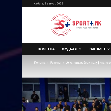
сабота, 8 август, 2026
Sport
Plus
Macedonia
ПОЧЕТНА
ФУДБАЛ
РАКОМЕТ
Почетна
Ракомет
Алкалоид избори полуфинале во