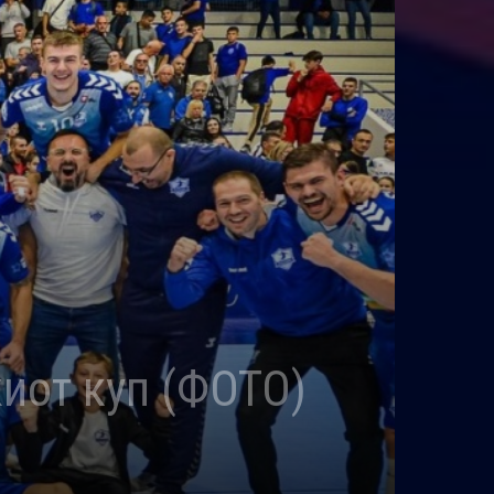
иот куп (ФОТО)