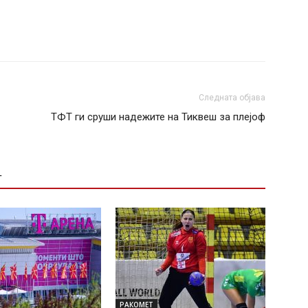
Следната објава
ТФТ ги сруши надежите на Тиквеш за плејоф
Т
РАКОМЕТ