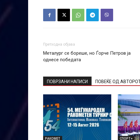
Претходна објава
Металург се бореше, но Ѓорче Петров ја
однесе победата
ПОВРЗАНИ НАПИСИ
ПОВЕЌЕ ОД АВТОРО
РАКОМЕТ
СПОРТ+