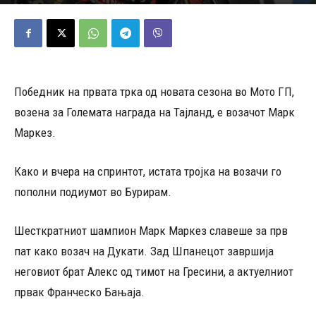
02/03/2025
368
Објавено од
Редакција
-
Победник на првата трка од новата сезона во Мото ГП,
возена за Големата награда на Тајланд, е возачот Марк
Маркез.
Како и вчера на спринтот, истата тројка на возачи го
пополни подиумот во Бурирам.
Шесткратниот шампион Марк Маркез славеше за прв
пат како возач на Дукати. Зад Шпанецот завршија
неговиот брат Алекс од тимот на Гресини, а актуелниот
првак Франческо Бањаја.