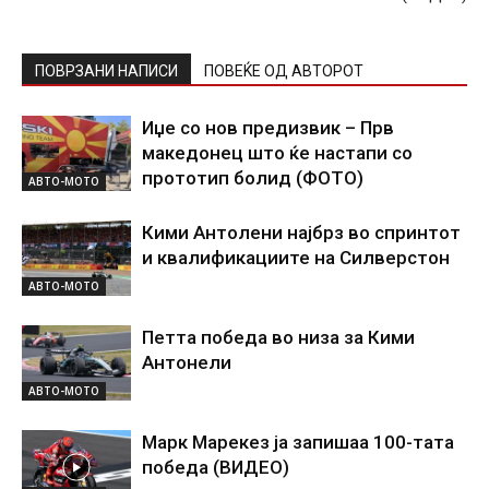
ПОВРЗАНИ НАПИСИ
ПОВЕЌЕ ОД АВТОРОТ
Иџе со нов предизвик – Прв
македонец што ќе настапи со
прототип болид (ФОТО)
АВТО-МОТО
Кими Антолени најбрз во спринтот
и квалификациите на Силверстон
АВТО-МОТО
Петта победа во низа за Кими
Антонели
АВТО-МОТО
Марк Марекез ја запишаа 100-тата
победа (ВИДЕО)