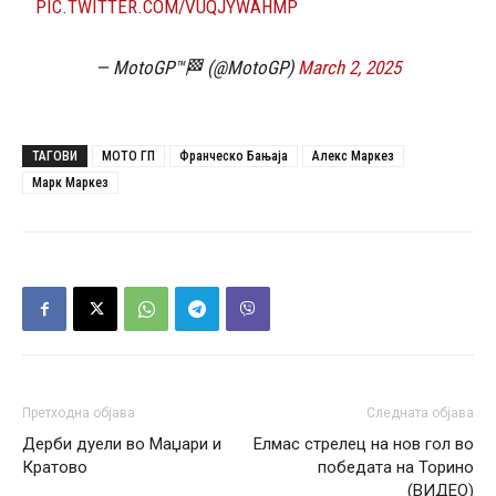
PIC.TWITTER.COM/VUQJYWAHMP
— MotoGP™🏁 (@MotoGP)
March 2, 2025
ТАГОВИ
МОТО ГП
Франческо Бањаја
Алекс Маркез
Марк Маркез
Претходна објава
Следната објава
Дерби дуели во Маџари и
Елмас стрелец на нов гол во
Кратово
победата на Торино
(ВИДЕО)