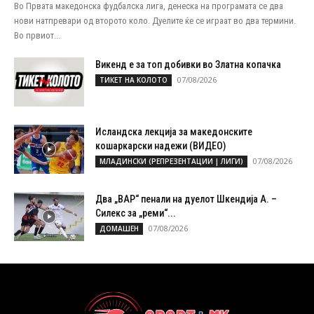
Во Првата македонска фудбалска лига, денеска на програмата се два
нови натпревари од второто коло. Дуелите ќе се играат во два термини.
Во првиот...
Викенд е за топ добивки во Златна копачка
07/08/2026
ТИКЕТ НА КОЛОТО
Исландска лекција за македонските
кошаркарски надежи (ВИДЕО)
07/08/2026
МЛАДИНСКИ (РЕПРЕЗЕНТАЦИИ | ЛИГИ)
Два „ВАР“ пенали на дуелот Шкендија А. –
Силекс за „реми“...
07/08/2026
ДОМАШЕН