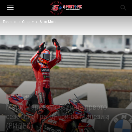
Почетна
Спорт+
Авто-Мото
СПОРТ+
АВТО-МОТО
Марк Маркез победи на првото
сезонско Гранд-при во Малезија
(ВИДЕО)