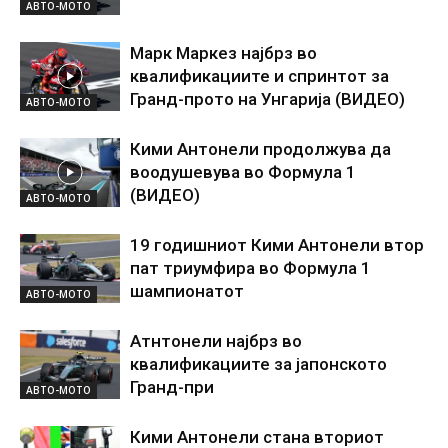
АВТО-МОТО
Марк Маркез најбрз во
квалификациите и спринтот за
Гранд-прото на Унгарија (ВИДЕО)
АВТО-МОТО
Кими Антонели продолжува да
воодушевува во Формула 1
(ВИДЕО)
АВТО-МОТО
19 годишниот Кими Антонели втор
пат триумфира во Формула 1
шампионатот
АВТО-МОТО
Атнтонели најбрз во
квалификациите за јапонското
Гранд-при
АВТО-МОТО
Кими Антонели стана вториот