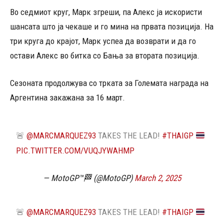
Во седмиот круг, Марк згреши, па Алекс ја искористи
шансата што ја чекаше и го мина на првата позиција. На
три круга до крајот, Марк успеа да возврати и да го
остави Алекс во битка со Бања за втората позиција.
Сезоната продолжува со трката за Големата награда на
Аргентина закажана за 16 март.
🚨
@MARCMARQUEZ93
TAKES THE LEAD!
#THAIGP
PIC.TWITTER.COM/VUQJYWAHMP
— MotoGP™🏁 (@MotoGP)
March 2, 2025
🚨
@MARCMARQUEZ93
TAKES THE LEAD!
#THAIGP