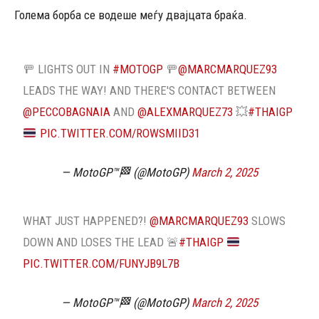
Голема борба се водеше меѓу двајцата браќа.
🚥 LIGHTS OUT IN
#MOTOGP
🚥
@MARCMARQUEZ93
LEADS THE WAY! AND THERE'S CONTACT BETWEEN
@PECCOBAGNAIA
AND
@ALEXMARQUEZ73
💥
#THAIGP
PIC.TWITTER.COM/ROWSMIID31
— MotoGP™🏁 (@MotoGP)
March 2, 2025
WHAT JUST HAPPENED?!
@MARCMARQUEZ93
SLOWS
DOWN AND LOSES THE LEAD 🚨
#THAIGP
PIC.TWITTER.COM/FUNYJB9L7B
— MotoGP™🏁 (@MotoGP)
March 2, 2025