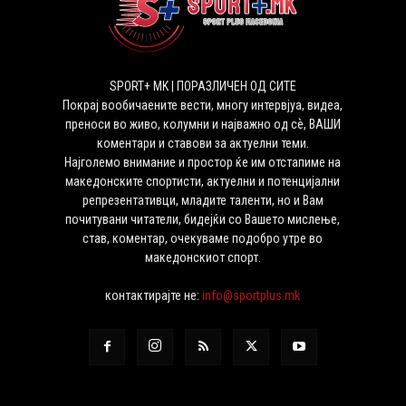
SPORT+ MK | ПОРАЗЛИЧЕН ОД СИТЕ
Покрај вообичаените вести, многу интервјуа, видеа,
преноси во живо, колумни и најважно од сѐ, ВАШИ
коментари и ставови за актуелни теми.
Најголемо внимание и простор ќе им отстапиме на
македонските спортисти, актуелни и потенцијални
репрезентативци, младите таленти, но и Вам
почитувани читатели, бидејќи со Вашето мислење,
став, коментар, очекуваме подобро утре во
македонскиот спорт.
контактирајте не:
info@sportplus.mk