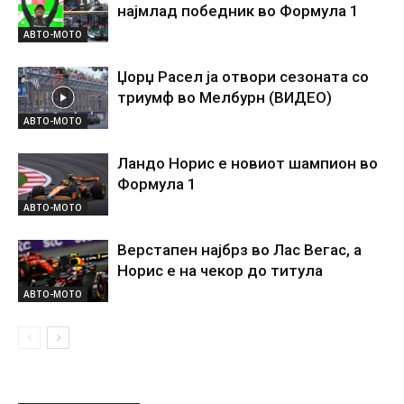
најмлад победник во Формула 1
АВТО-МОТО
Џорџ Расел ја отвори сезоната со
триумф во Мелбурн (ВИДЕО)
АВТО-МОТО
Ландо Норис е новиот шампион во
Формула 1
АВТО-МОТО
Верстапен најбрз во Лас Вегас, а
Норис е на чекор до титула
АВТО-МОТО