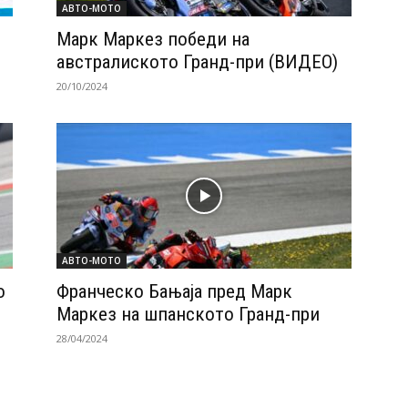
АВТО-МОТО
Марк Маркез победи на
австралиското Гранд-при (ВИДЕО)
20/10/2024
АВТО-МОТО
о
Франческо Бањаја пред Марк
Маркез на шпанското Гранд-при
28/04/2024