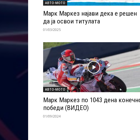
АВТО-МОТО
Марк Маркез најави дека е решен
да ја освои титулата
01/03/2025
АВТО-МОТО
Марк Маркез по 1043 дена конечн
победи (ВИДЕО)
01/09/2024