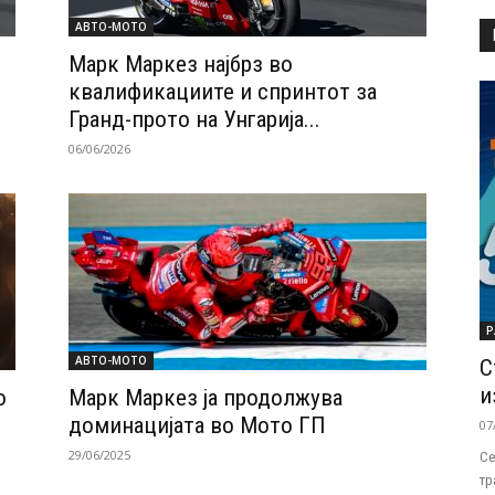
АВТО-МОТО
Марк Маркез најбрз во
квалификациите и спринтот за
Гранд-прото на Унгарија...
06/06/2026
Р
АВТО-МОТО
С
и
о
Марк Маркез ја продолжува
доминацијата во Мото ГП
07
29/06/2025
Се
тр