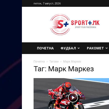
петок, 7 август, 2026
Sport
Plus
Macedonia
ПОЧЕТНА
ФУДБАЛ
РАКОМЕТ
Почетна
Тагови
Марк Маркез
Таг: Марк Маркез