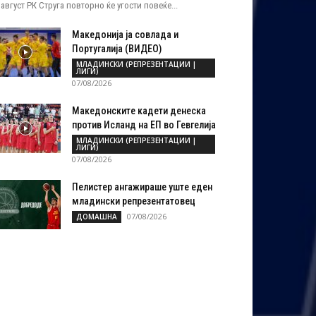
 август РК Струга повторно ќе угости повеќе...
Македонија ја совлада и
Португалија (ВИДЕО)
МЛАДИНСКИ (РЕПРЕЗЕНТАЦИИ |
ЛИГИ)
07/08/2026
Македонските кадети денеска
против Исланд на ЕП во Гевгелија
МЛАДИНСКИ (РЕПРЕЗЕНТАЦИИ |
ЛИГИ)
07/08/2026
Пелистер ангажираше уште еден
младински репрезентатовец
07/08/2026
ДОМАШНА