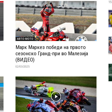
15
АВТО-МОТО
Марк Маркез победи на првото
сезонско Гранд-при во Малезија
(ВИДЕО)
02/03/2025