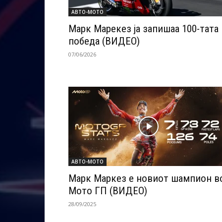
АВТО-МОТО
Марк Марекез ја запишаа 100-тата
победа (ВИДЕО)
07/06/2026
АВТО-МОТО
Марк Маркез е новиот шампион в
Мото ГП (ВИДЕО)
28/09/2025