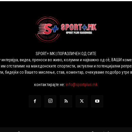
SPORT+ MK | ПОРАЗЛИЧЕН ОД СИТЕ
 интервјуа, видеа, преноси во живо, колумни и најважно од сѐ, ВАШИ коме
 им отстапиме на македонските спортисти, актуелни и потенцијални репрез
ли, бидејќи со Вашето мислење, став, коментар, очекуваме подобро утре 
контактирајте не:
info@sportplus.mk