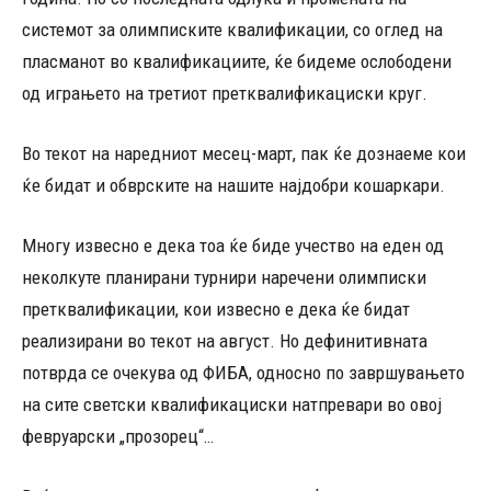
системот за олимписките квалификации, со оглед на
пласманот во квалификациите, ќе бидеме ослободени
од играњето на третиот претквалификациски круг.
Во текот на наредниот месец-март, пак ќе дознаеме кои
ќе бидат и обврските на нашите најдобри кошаркари.
Многу извесно е дека тоа ќе биде учество на еден од
неколкуте планирани турнири наречени олимписки
претквалификации, кои извесно е дека ќе бидат
реализирани во текот на август. Но дефинитивната
потврда се очекува од ФИБА, односно по завршувањето
на сите светски квалификациски натпревари во овој
февруарски „прозорец“…