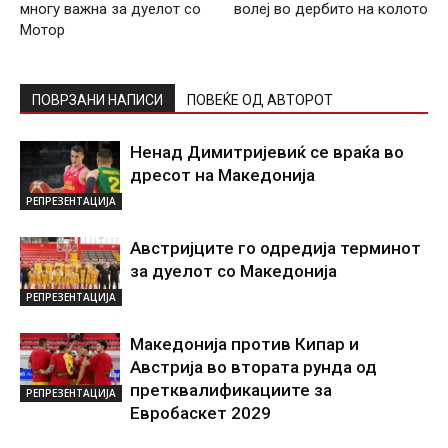
многу важна за дуелот со
волеј во дербито на колото
Мотор
ПОВРЗАНИ НАПИСИ
ПОВЕЌЕ ОД АВТОРОТ
Ненад Димитријевиќ се враќа во
дресот на Македонија
РЕПРЕЗЕНТАЦИЈА
Австријците го одредија терминот
за дуелот со Македонија
РЕПРЕЗЕНТАЦИЈА
Македонија против Кипар и
Австрија во втората рунда од
претквалификациите за
РЕПРЕЗЕНТАЦИЈА
Евробаскет 2029