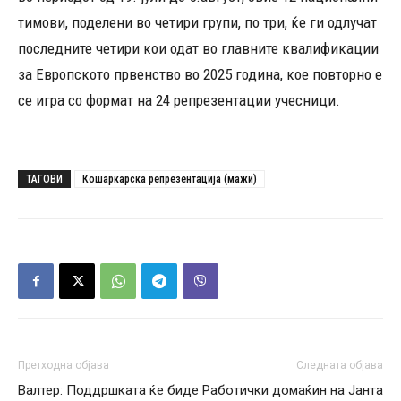
тимови, поделени во четири групи, по три, ќе ги одлучат
последните четири кои одат во главните квалификации
за Европското првенство во 2025 година, кое повторно е
се игра со формат на 24 репрезентации учесници.
ТАГОВИ
Кошаркарска репрезентација (мажи)
Претходна објава
Следната објава
Валтер: Поддршката ќе биде
Работички домаќин на Јанта