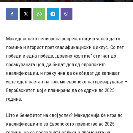
27/02/2023
638
Објавено од
Редакција
-
Македонската сениорска репрезентација успеа да го
помине и вториот претквалификациски циклус. Со пет
победи и една победа, „црвено-жолтите“ стигнат до
посакуваната цел, да бидат дел од европските
квалификации, и преку нив да се обидат да запишат
уште еден настап на големо европско натпреварување –
Евробаскетот, кој е планирано да се одржи во 2025
година.
Што е бенефитот на овој успех? Македонија ќе игра во
квалификациите за Европското првенство во 2025
година. Но со последната одлука и промената на