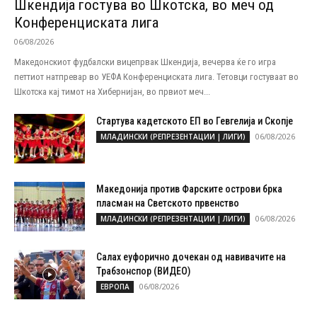
Шкендија гостува во Шкотска, во меч од
Конференциската лига
06/08/2026
Македонскиот фудбалски вицепрвак Шкендија, вечерва ќе го игра
петтиот натпревар во УЕФА Конференциската лига. Тетовци гостуваат во
Шкотска кај тимот на Хибернијан, во првиот меч...
Стартува кадетското ЕП во Гевгелија и Скопје
06/08/2026
МЛАДИНСКИ (РЕПРЕЗЕНТАЦИИ | ЛИГИ)
Македонија против Фарските острови брка
пласман на Светското првенство
06/08/2026
МЛАДИНСКИ (РЕПРЕЗЕНТАЦИИ | ЛИГИ)
Салах еуфорично дочекан од навивачите на
Трабзонспор (ВИДЕО)
06/08/2026
ЕВРОПА