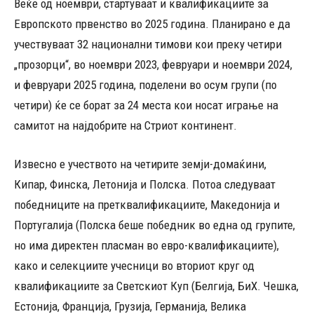
Веќе од ноември, стартуваат и квалификациите за
Европското првенство во 2025 година. Планирано е да
учествуваат 32 национални тимови кои преку четири
„прозорци“, во ноември 2023, февруари и ноември 2024,
и февруари 2025 година, поделени во осум групи (по
четири) ќе се борат за 24 места кои носат играње на
самитот на најдобрите на Стриот континент.
Извесно е учеството на четирите земји-домаќини,
Кипар, Финска, Летонија и Полска. Потоа следуваат
победниците на претквалификациите, Македонија и
Португалија (Полска беше победник во една од групите,
но има директен пласман во евро-квалификациите),
како и селекциите учесници во вториот круг од
квалификациите за Светскиот Куп (Белгија, БиХ. Чешка,
Естонија, Франција, Грузија, Германија, Велика