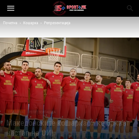
Почетна
Кошарка
Репрезентација
КОШАРКА
РЕПРЕЗЕНТАЦИЈА
Македонските кошаркари ќе бркаат
настап на ОИ!