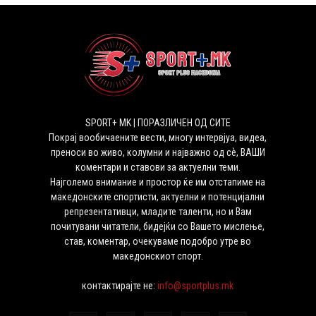
SPORT+ MK | ПОРАЗЛИЧЕН ОД СИТЕ
Покрај вообичаените вести, многу интервјуа, видеа,
преноси во живо, колумни и најважно од сѐ, ВАШИ
коментари и ставови за актуелни теми.
Најголемо внимание и простор ќе им отстапиме на
македонските спортисти, актуелни и потенцијални
репрезентативци, младите таленти, но и Вам
почитувани читатели, бидејќи со Вашето мислење,
став, коментар, очекуваме подобро утре во
македонскиот спорт.
контактирајте не:
info@sportplus.mk