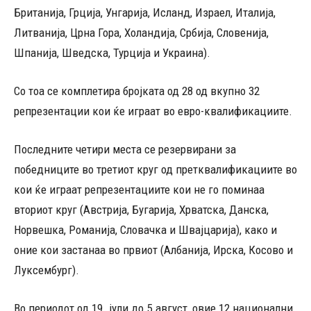
Британија, Грција, Унгарија, Исланд, Израел, Италија,
Литванија, Црна Гора, Холандија, Србија, Словенија,
Шпанија, Шведска, Турција и Украина).
Со тоа се комплетира бројката од 28 од вкупно 32
репрезентации кои ќе играат во евро-квалификациите.
Последните четири места се резервирани за
победниците во третиот круг од претквалификациите во
кои ќе играат репрезентациите кои не го поминаа
вториот круг (Австрија, Бугарија, Хрватска, Данска,
Норвешка, Романија, Словачка и Швајцарија), како и
оние кои застанаа во првиот (Албанија, Ирска, Косово и
Луксембург).
Во периодот од 19. јули до 5.август, овие 12 национални