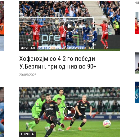
ни.
ФУДБАЛ
Хофенхајм со 4-2 го победи
У.Берлин, три од нив во 90+
20/05/2023
ЕВРОПА