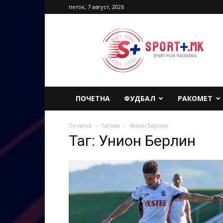
петок, 7 август, 2026
Sport
Plus
Macedonia
ПОЧЕТНА
ФУДБАЛ
РАКОМЕТ
Почетна
Тагови
Унион Берлин
Таг: Унион Берлин