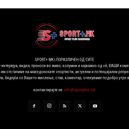
SPORT+ MK | ПОРАЗЛИЧЕН ОД СИТЕ
 интервјуа, видеа, преноси во живо, колумни и најважно од сѐ, ВАШИ коме
 им отстапиме на македонските спортисти, актуелни и потенцијални репрез
ли, бидејќи со Вашето мислење, став, коментар, очекуваме подобро утре 
контактирајте не:
info@sportplus.mk