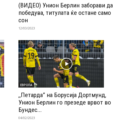
(ВИДЕО) Унион Берлин заборави да
победува, титулата ќе остане само
сон
12/03/2023
ЕВРОПА
,,Петарда” на Борусија Дортмунд,
Унион Берлин го презеде врвот во
Бундес...
04/02/2023