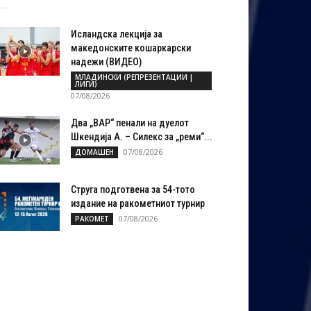
..
Исландска лекција за
македонските кошаркарски
надежи (ВИДЕО)
МЛАДИНСКИ (РЕПРЕЗЕНТАЦИИ |
ЛИГИ)
07/08/2026
Два „ВАР“ пенали на дуелот
Шкендија А. – Силекс за „реми“...
07/08/2026
ДОМАШЕН
Струга подготвена за 54-тото
издание на ракометниот турнир
07/08/2026
РАКОМЕТ