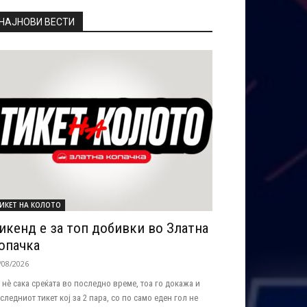
НАЈНОВИ ВЕСТИ
ИКЕТ НА КОЛОТО
икенд е за топ добивки во Златна
опачка
/08/2026
 нѐ сака среќата во последно време, тоа го докажа и
следниот тикет кој за 2 пара, со по само еден гол не