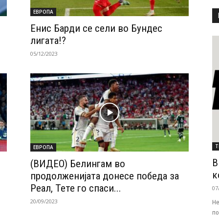
ЕВРОПА
Енис Барди се сели во Бундес
лигата!?
05/12/2023
Т
ЕВРОПА
В
(ВИДЕО) Белингам во
к
продолженијата донесе победа за
Реал, Тете го спаси...
07
20/09/2023
Не
по