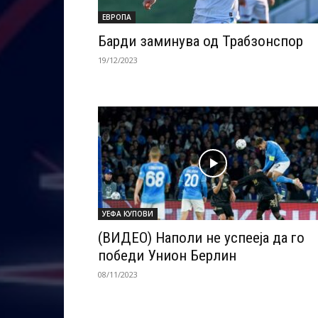
ЕВРОПА
Барди заминува од Трабзонспор
19/12/2023
УЕФА КУПОВИ
(ВИДЕО) Наполи не успееја да го
победи Унион Берлин
08/11/2023