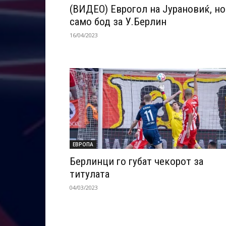
(ВИДЕО) Еврогол на Јурановиќ, но
само бод за У.Берлин
16/04/2023
ЕВРОПА
Берлинци го губат чекорот за
титулата
04/03/2023