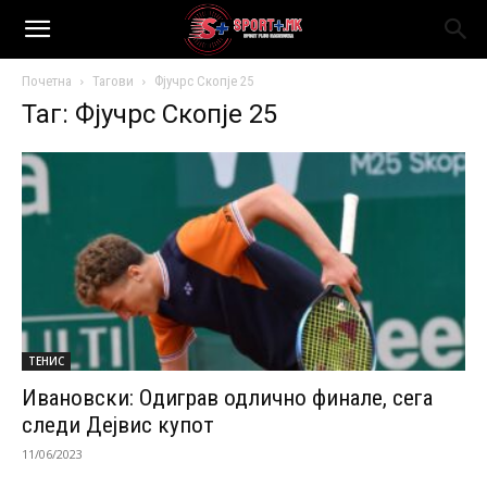
Почетна
Тагови
Фјучрс Скопје 25
Таг: Фјучрс Скопје 25
ТЕНИС
Ивановски: Одиграв одлично финале, сега
следи Дејвис купот
11/06/2023