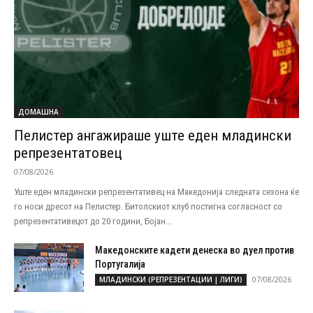
ДОМАШНА
Пелистер ангажираше уште еден младински
репрезентатовец
07/08/2026
Уште еден младински репрезентативец на Македонија следната сезона ќе
го носи дресот на Пелистер. Битолскиот клуб постигна согласност со
репрезентативецот до 20 години, Бојан...
Македонските кадети денеска во дуел против
Португалија
07/08/2026
МЛАДИНСКИ (РЕПРЕЗЕНТАЦИИ | ЛИГИ)