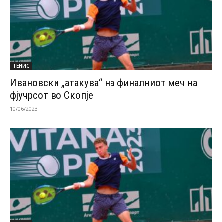
ТЕНИС
Ивановски „атакува“ на финалниот меч на
фјучрсот во Скопје
10/06/2023