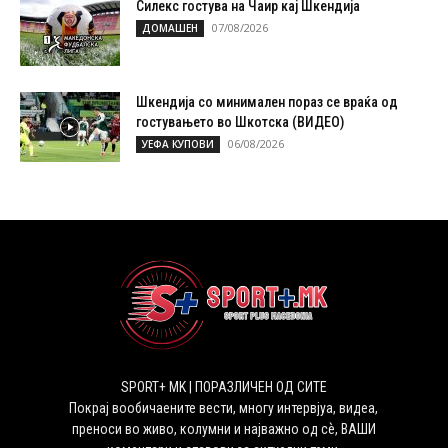
Силекс гостува на Чаир кај Шкендија
07/08/2026
ДОМАШЕН
Шкендија со минимален пораз се враќа од
гостувањето во Шкотска (ВИДЕО)
06/08/2026
УЕФА КУПОВИ
SPORT+ MK | ПОРАЗЛИЧЕН ОД СИТЕ
Покрај вообичаените вести, многу интервјуа, видеа,
преноси во живо, колумни и најважно од сѐ, ВАШИ