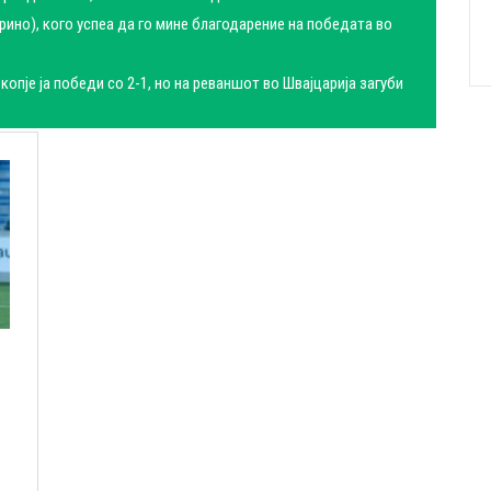
ино), кого успеа да го мине благодарение на победата во
копје ја победи со 2-1, но на реваншот во Швајцарија загуби