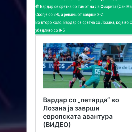
⚽ Вардар се сретна со тимот на Ла Фиорита (Сан Мар
Скопје со 3-0, а реваншот заврши 2-2.
Во второ коло, Вардар се сретна со Лозана, која во С
убедливо со 0-5.