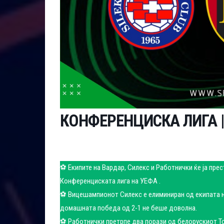
КОНФЕРЕНЦИСКА ЛИГА |
⚽ Екипите на Вардар, Силекс и Работнички ќе ја пре
Конференциската лига на УЕФА .
⚽ Вицешампионот Силекс е елиминиран од екипата на
домашната победа од 2-1 не беше доволна.
⚽ Работнички претрпе два порази од белорускиот Тор