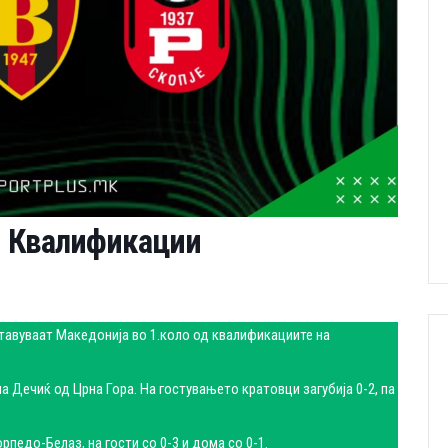
 Квалификации
ставуваат Македонија во 1.коло од квалификациите на
 Дечиќ од Црна Гора. На гостувањето кратовци загубија 0-2, па
педо-Белаз, на гости со 0-3 и дома со 0-1.