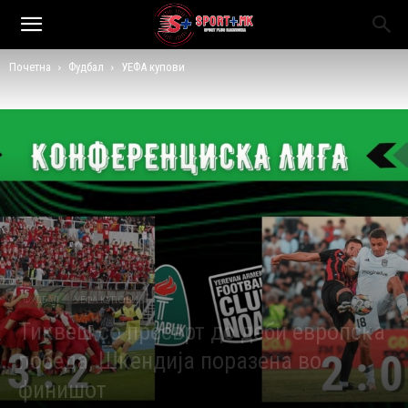
Почетна
Фудбал
УЕФА купови
ФУДБАЛ
УЕФА КУПОВИ
Тиквеш со пресврт до деби европска
победа, Шкендија поразена во
финишот