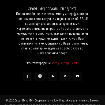
SPORT+ MK | ПОРАЗЛИЧЕН ОД СИТЕ
Покрај вообичаените вести, многу интервјуа, видеа,
преноси во живо, колумни и најважно од сѐ, ВАШИ
коментари и ставови за актуелни теми.
Најголемо внимание и простор ќе им отстапиме на
македонските спортисти, актуелни и потенцијални
репрезентативци, младите таленти, но и Вам
почитувани читатели, бидејќи со Вашето мислење,
став, коментар, очекуваме подобро утре во
македонскиот спорт.
контактирајте не:
info@sportplus.mk
© 2026 Спорт Плус МК - Содржините на SportPlus.mk се заштитени со Законот