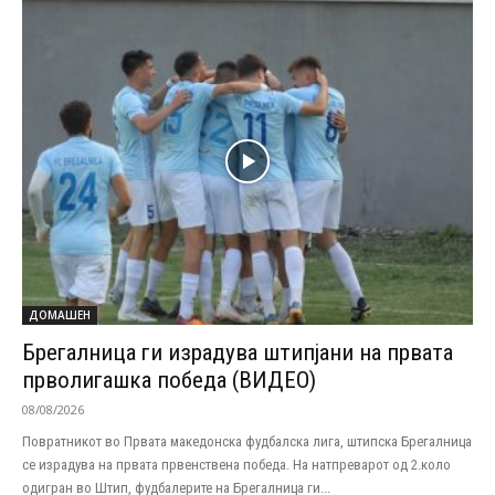
ДОМАШЕН
Брегалница ги израдува штипјани на првата
прволигашка победа (ВИДЕО)
08/08/2026
Повратникот во Првата македонска фудбалска лига, штипска Брегалница
се израдува на првата првенствена победа. На натпреварот од 2.коло
одигран во Штип, фудбалерите на Брегалница ги...