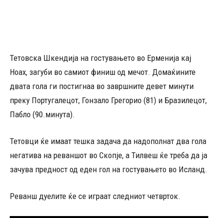
Тетовска Шкендија на гостувањето во Ерменија кај
Ноах, загуби во самиот финиш од мечот. Домаќините
двата гола ги постигнаа во завршните девет минути
преку Португалецот, Гонзало Грегорио (81) и Бразилецот,
Пабло (90.минута).
Тетовци ќе имаат тешка задача да надополнат два гола
негатива на реваншот во Скопје, а Тилвеш ќе треба да ја
зачува предност од еден гол на гостувањето во Исланд.
Реванш дуелите ќе се играат следниот четврток.