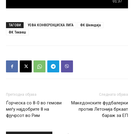
ТАГОВИ
УЕФА КОНФЕРЕНЦИСКА ЛИГА
ФК Шкендија
ФК Тиквеш
Претходна објава
Следната објава
Ѓорческа со 8-0 во гемови
Македонските фудбалерки
меѓу најдобрите 8 на
против Летонија бркаат
фјучрсот во Рим
бараж за ЕП