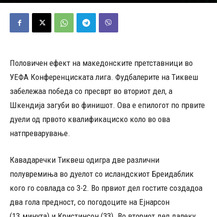
11/07/2024
405
Објавено од
Д.Т.
-
Половичен ефект на македонските претставници во
УЕФА Конференциската лига. Фудбалерите на Тиквеш
забележаа победа со пресврт во вториот дел, а
Шкендија загуби во финишот. Ова е епилогот по првите
дуели од првото квалификациско коло во ова
натпреварување.
Кавадаречки Тиквеш одигра две различни
полувремиња во дуелот со исландскиот Бреидаблик
кого го совлада со 3-2. Во првиот дел гостите создадоа
два гола предност, со погодоците на Ејнарсон
(13.минута) и Кристинсон (33). Во вториот дел далеку