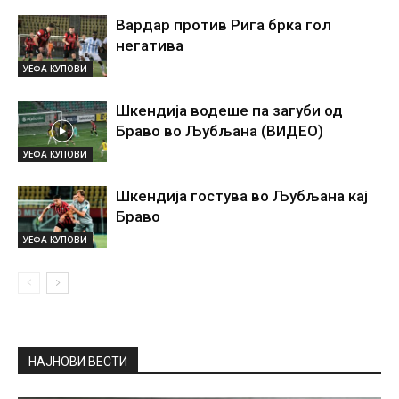
Вардар против Рига брка гол
негатива
УЕФА КУПОВИ
Шкендија водеше па загуби од
Браво во Љубљана (ВИДЕО)
УЕФА КУПОВИ
Шкендија гостува во Љубљана кај
Браво
УЕФА КУПОВИ
НАЈНОВИ ВЕСТИ