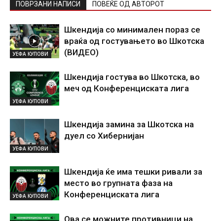
ПОВРЗАНИ НАПИСИ
ПОВЕЌЕ ОД АВТОРОТ
Шкендија со минимален пораз се
враќа од гостувањето во Шкотска
(ВИДЕО)
УЕФА КУПОВИ
Шкендија гостува во Шкотска, во
меч од Конференциската лига
УЕФА КУПОВИ
Шкендија замина за Шкотска на
дуел со Хибернијан
УЕФА КУПОВИ
Шкендија ќе има тешки ривали за
место во групната фаза на
Конференциската лига
УЕФА КУПОВИ
Ова се можните противници на