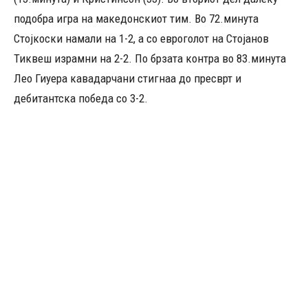
подобра игра на македонскиот тим. Во 72.минута
Стојкоски намали на 1-2, а со евроголот на Стојанов
Тиквеш израмни на 2-2. По брзата контра во 83.минута
Лео Гиуера кавадарчани стигнаа до пресврт и
дебитантска победа со 3-2.