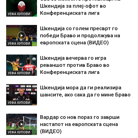
Шкендија за плеј-офот во
Конференциската лига
УЕФА КУПОВИ
Шкендија со голем пресврт го
победи Браво и продолжува на
европската сцена (ВИДЕО)
УЕФА КУПОВИ
Шкендија вечерва го игра
реваншот против Браво во
Конференциската лига
УЕФА КУПОВИ
Шкендија мора да ги реализира
шансите, ако сака да го мине Браво
УЕФА КУПОВИ
Вардар со нов пораз го заврши
настапот на европската сцена
(ВИДЕО)
УЕФА КУПОВИ