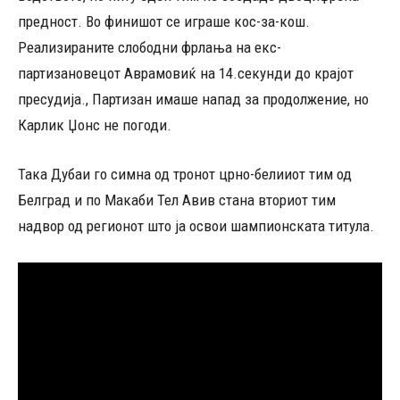
предност. Во финишот се играше кос-за-кош.
Реализираните слободни фрлања на екс-
партизановецот Аврамовиќ на 14.секунди до крајот
пресудија., Партизан имаше напад за продолжение, но
Карлик Џонс не погоди.
Така Дубаи го симна од тронот црно-белииот тим од
Белград и по Макаби Тел Авив стана вториот тим
надвор од регионот што ја освои шампионската титула.