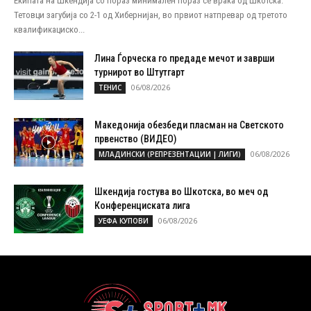
Екипата на Шкендија со пораз минимален пораз се враќа од Шкотска.
Тетовци загубија со 2-1 од Хибернијан, во првиот натпревар од третото
квалификациско...
Лина Ѓорческа го предаде мечот и заврши
турнирот во Штутгарт
06/08/2026
ТЕНИС
Македонија обезбеди пласман на Светското
првенство (ВИДЕО)
06/08/2026
МЛАДИНСКИ (РЕПРЕЗЕНТАЦИИ | ЛИГИ)
Шкендија гостува во Шкотска, во меч од
Конференциската лига
06/08/2026
УЕФА КУПОВИ