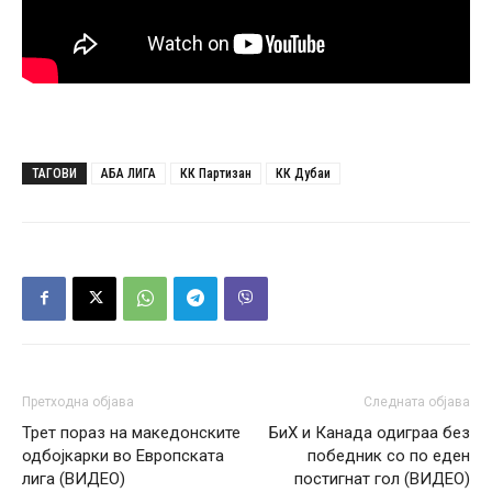
ТАГОВИ
АБА ЛИГА
КК Партизан
КК Дубаи
Претходна објава
Следната објава
Трет пораз на македонските
БиХ и Канада одиграа без
одбојкарки во Европската
победник со по еден
лига (ВИДЕО)
постигнат гол (ВИДЕО)