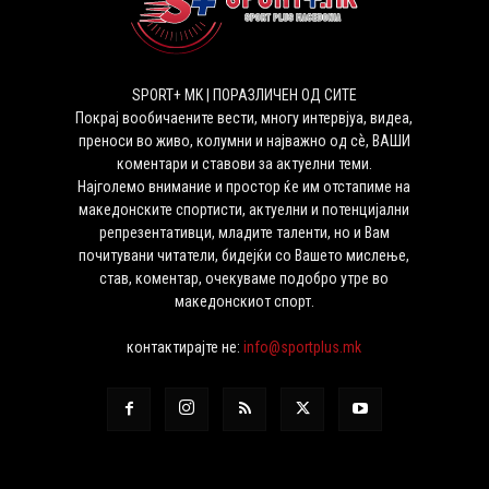
SPORT+ MK | ПОРАЗЛИЧЕН ОД СИТЕ
Покрај вообичаените вести, многу интервјуа, видеа,
преноси во живо, колумни и најважно од сѐ, ВАШИ
коментари и ставови за актуелни теми.
Најголемо внимание и простор ќе им отстапиме на
македонските спортисти, актуелни и потенцијални
репрезентативци, младите таленти, но и Вам
почитувани читатели, бидејќи со Вашето мислење,
став, коментар, очекуваме подобро утре во
македонскиот спорт.
контактирајте не:
info@sportplus.mk