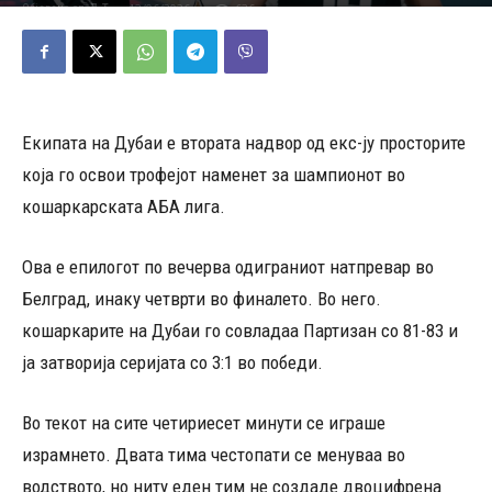
12/06/2026
636
Објавено од
Д.Т.
-
Екипата на Дубаи е втората надвор од екс-ју просторите
која го освои трофејот наменет за шампионот во
кошаркарската АБА лига.
Ова е епилогот по вечерва одиграниот натпревар во
Белград, инаку четврти во финалето. Во него.
кошаркарите на Дубаи го совладаа Партизан со 81-83 и
ја затворија серијата со 3:1 во победи.
Во текот на сите четириесет минути се играше
израмнето. Двата тима честопати се менуваа во
водството, но ниту еден тим не создаде двоцифрена