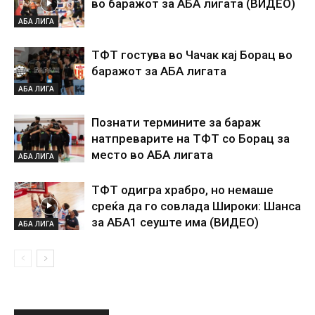
во баражот за АБА лигата (ВИДЕО)
АБА ЛИГА
ТФТ гостува во Чачак кај Борац во
баражот за АБА лигата
АБА ЛИГА
Познати термините за бараж
натпреварите на ТФТ со Борац за
место во АБА лигата
АБА ЛИГА
ТФТ одигра храбро, но немаше
среќа да го совлада Широки: Шанса
за АБА1 сеуште има (ВИДЕО)
АБА ЛИГА