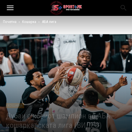
Почетна
Кошарка
АБА лига
КОШАРКА
АБА ЛИГА
Дубаи е новиот шампион во АБА
кошаркарската лига (ВИДЕО)