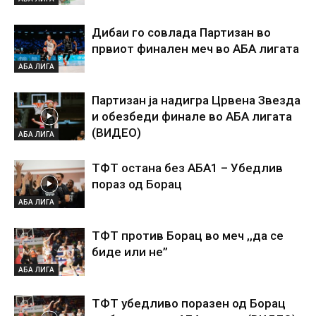
Дибаи го совлада Партизан во
првиот финален меч во АБА лигата
АБА ЛИГА
Партизан ја надигра Црвена Звезда
и обезбеди финале во АБА лигата
(ВИДЕО)
АБА ЛИГА
ТФТ остана без АБА1 – Убедлив
пораз од Борац
АБА ЛИГА
ТФТ против Борац во меч ,,да се
биде или не”
АБА ЛИГА
ТФТ убедливо поразен од Борац