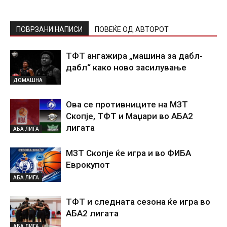
ПОВРЗАНИ НАПИСИ
ПОВЕЌЕ ОД АВТОРОТ
ТФТ ангажира „машина за дабл-
дабл“ како ново засилување
ДОМАШНА
Ова се противниците на МЗТ
Скопје, ТФТ и Маџари во АБА2
лигата
АБА ЛИГА
МЗТ Скопје ќе игра и во ФИБА
Еврокупот
АБА ЛИГА
ТФТ и следната сезона ќе игра во
АБА2 лигата
АБА ЛИГА