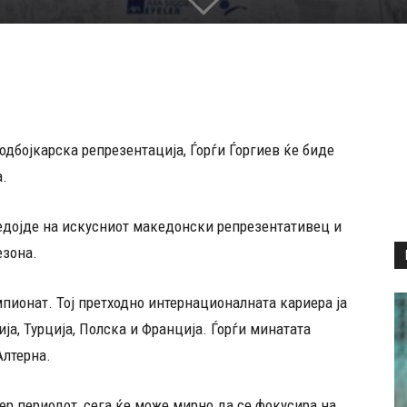
одбојкарска репрезентација, Ѓорѓи Ѓоргиев ќе биде
а.
едојде на искусниот македонски репрезентативец и
езона.
мпионат. Тој претходно интернационалната кариера ја
ја, Турција, Полска и Франција. Ѓорѓи минатата
Алтерна.
ер периодот, сега ќе може мирно да се фокусира на