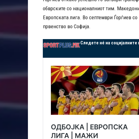
обврските со националниот тим. Македониј
Европската лига. Во септември Ѓорѓиев со 
првенство во Софија.
Следете нé на социјалните