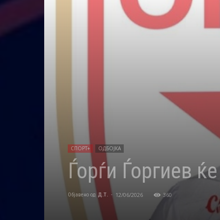
СПОРТ+
ОДБОЈКА
Ѓорѓи Ѓоргиев ќ
12/06/2026
360
Објавено од
Д.Т.
-