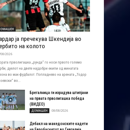
ОМАШЕН
ардар ја пречекува Шкендија во
ербито на колото
/08/2026
ората прволигашка „рунда“ го носи првото големо
рби, дуелот на двете најдобри екипи од минатата
зона во мак-фудбалот. Попладнево на арената „Тодор
оевски“ во...
Брегалница ги израдува штипјани
на првата прволигашка победа
(ВИДЕО)
08/08/2026
ДОМАШЕН
Дебакл на македонските кадети
на Евробаскетот во Гевгелија