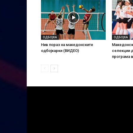
ОДБОЈКА
ОДБОЈКА
Нив пораз на македонските
Македонск
одбојкарки (ВИДЕО)
селекции д
програма в