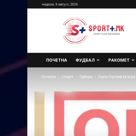
недела, 9 август, 2026
Sport
Plus
Macedonia
ПОЧЕТНА
ФУДБАЛ
РАКОМЕТ
Почетна
Спорт+
Одбојка
Ѓорѓи Ѓоргиев ќе игр