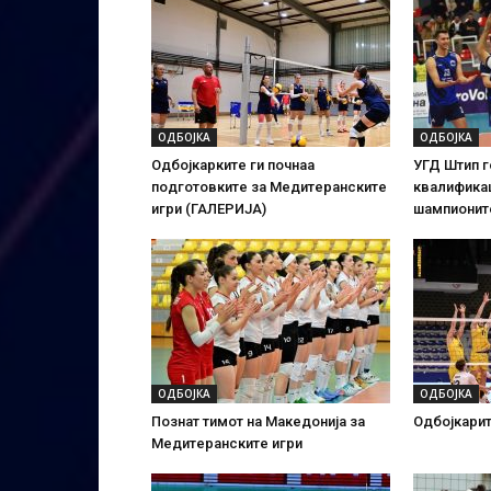
ОДБОЈКА
ОДБОЈКА
Одбојкарките ги почнаа
УГД Штип г
подготовките за Медитеранските
квалификац
игри (ГАЛЕРИЈА)
шампионит
ОДБОЈКА
ОДБОЈКА
Познат тимот на Македонија за
Одбојкарит
Медитеранските игри