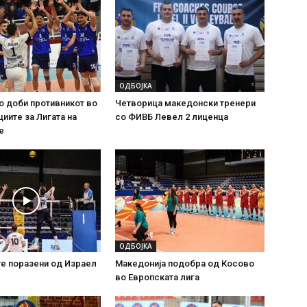
ОДБОЈКА
о доби противникот во
Четворица македонски тренери
иите за Лигата на
со ФИВБ Левел 2 лиценца
е
ОДБОЈКА
е поразени од Израел
Македонија подобра од Косово
во Европската лига