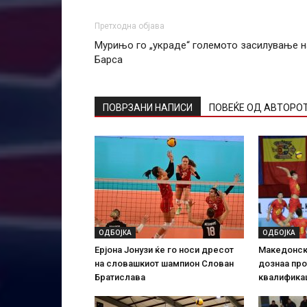
Претходна објава
Мурињо го „украде“ големото засилување н
Барса
ПОВРЗАНИ НАПИСИ
ПОВЕЌЕ ОД АВТОРО
ОДБОЈКА
ОДБОЈКА
Ерјона Јонузи ќе го носи дресот
Македонск
на словашкиот шампион Слован
дознаа про
Братислава
квалифика