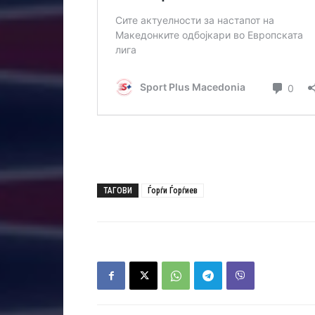
ТАГОВИ
Ѓорѓи Ѓорѓиев