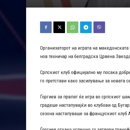
Организаторот на играта на македонската 
нов техничар на белградска Црвена Звезд
Српскиот клуб официјално му посака добр
го претстави како засилување за новата с
Ѓоргиев за првпат ќе игра во српскиот ша
градеше настапувајќи во клубови од Бугари
сезона настапуваше за францускиот клуб 
Ѓоргиев откако успешно го затвори трансф