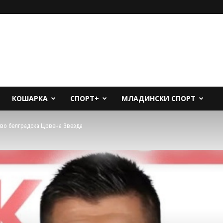
КОШАРКА
СПОРТ+
МЛАДИНСКИ СПОРТ
а во белградска Црвена Звезда