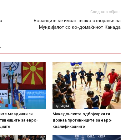
Следната објава
а
Босанците ќе имаат тешко отворање на
Мундијалот со ко-домаќинот Канада
Т
ОДБОЈКА
ите младинци ги
Македонските одбојкарки ги
тивниците за евро-
дознаа противниците за евро-
циите
квалификациите