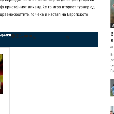
а пристојниот викенд ќе го игра вториот турнир од
црвено-жолтите, го чека и настап на Европското
Д
В
 мрежи
Facebook
Instagram
X
YouTube
VK
Mail
Threads
д
09
Вт
де
се
Пр