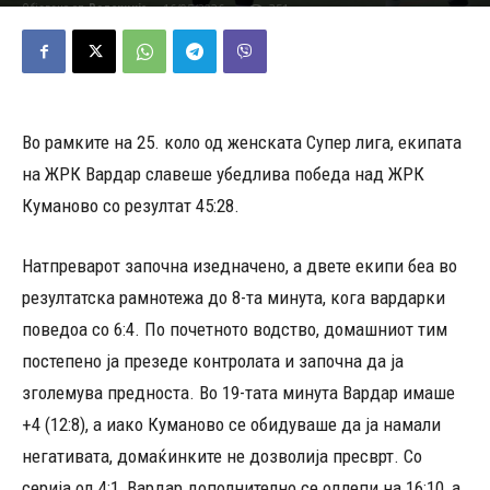
16/05/2026
351
Објавено од
Редакција
-
Во рамките на 25. коло од женската Супер лига, екипата
на ЖРК Вардар славеше убедлива победа над ЖРК
Куманово со резултат 45:28.
Натпреварот започна изедначено, а двете екипи беа во
резултатска рамнотежа до 8-та минута, кога вардарки
поведоа со 6:4. По почетното водство, домашниот тим
постепено ја презеде контролата и започна да ја
зголемува предноста. Во 19-тата минута Вардар имаше
+4 (12:8), а иако Куманово се обидуваше да ја намали
негативата, домаќинките не дозволија пресврт. Со
серија од 4:1, Вардар дополнително се одлепи на 16:10, а