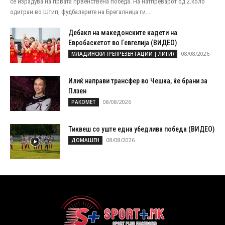
се израдува на првата првенствена победа. На натпреварот од 2.коло
одигран во Штип, фудбалерите на Брегалница ги...
Дебакл на македонските кадети на
Евробаскетот во Гевгелија (ВИДЕО)
08/08/2026
МЛАДИНСКИ (РЕПРЕЗЕНТАЦИИ | ЛИГИ)
Илиќ направи трансфер во Чешка, ќе брани за
Плзен
08/08/2026
РАКОМЕТ
Тиквеш со уште една убедлива победа (ВИДЕО)
08/08/2026
ДОМАШЕН