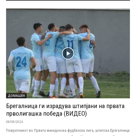
ДОМАШЕН
Брегалница ги израдува штипјани на првата
прволигашка победа (ВИДЕО)
08/08/2026
Повратникот во Првата македонска фудбалска лига, штипска Брегалница