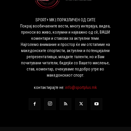
SPORT+ MK | ПОРАЗЛИЧЕН ОД СИТЕ
Покрај вообичаените вести, многу интервјуа, видеа,
преноси во живо, колумни и најважно од сѐ, ВАШИ
коментари и ставови за актуелни теми.
Најголемо внимание и простор ќе им отстапиме на
македонските спортисти, актуелни и потенцијални
репрезентативци, младите таленти, но и Вам
почитувани читатели, бидејќи со Вашето мислење,
став, коментар, очекуваме подобро утре во
македонскиот спорт.
контактирајте не:
info@sportplus.mk