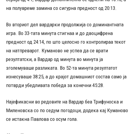
на полувреме замина со сигурна предност од 20:13.
Во вториот дел вардарки продолжија со доминантната
игра. Во 33-тата минута стигнаа и до двоцифрена
предност од 24:14, по што целосно го контролираа текот
на натпреварот. Куманово не успеа да се врати
резултатски, а Вардар од минута во минута ја
зголемуваше разликата. Во 52-та минута резултатот
изнесуваше 38:25, а до крајот домашниот состав само ја
потврди убедливата победа за конечни 45:28.
Најефикасни во редовите на Вардар беа Трифуноска и
Миленовска со по седум погодоци, додека кај Куманово
се истакна Павлова со осум гола.