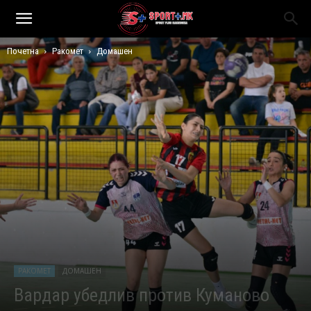
Почетна
Ракомет
Домашен
РАКОМЕТ
ДОМАШЕН
Вардар убедлив против Куманово