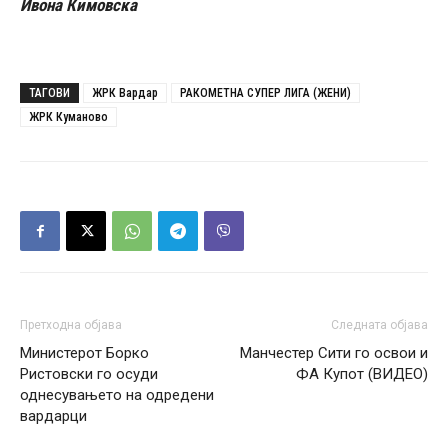
Ивона Кимовска
ТАГОВИ
ЖРК Вардар
РАКОМЕТНА СУПЕР ЛИГА (ЖЕНИ)
ЖРК Куманово
Претходна објава
Следната објава
Министерот Борко
Манчестер Сити го освои и
Ристовски го осуди
ФА Купот (ВИДЕО)
однесувањето на одредени
вардарци