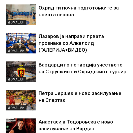
Охрид ги почна подготовките за
новата сезона
ДОМАШЕН
Лазаров ја направи првата
прозивка со Алкалоид
(ГАЛЕРИЈА+ВИДЕО)
ДОМАШЕН
Вардарци го потврдија учеството
на Струшкиот и Охридскиот турнир
ДОМАШЕН
Петра Јершек е ново засилување
на Спартак
ДОМАШЕН
Анастасија Тодоровска е ново
засилување на Вардар