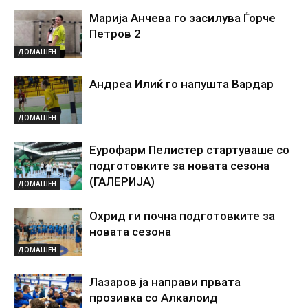
Марија Анчева го засилува Ѓорче
Петров 2
ДОМАШЕН
Андреа Илиќ го напушта Вардар
ДОМАШЕН
Еурофарм Пелистер стартуваше со
подготовките за новата сезона
(ГАЛЕРИЈА)
ДОМАШЕН
Охрид ги почна подготовките за
новата сезона
ДОМАШЕН
Лазаров ја направи првата
прозивка со Алкалоид