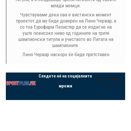
млади момци.
Чувствуваме дека ова е вистински момент
проектот да му биде доверен на Лино Червар, а
со тоа Еурофарм Пелистер да се издигне на
уште повисоко ниво од годините на трите
шампионски титули и учеството во Лигата на
шампионите.
Лино Червар наскоро ќе биде претставен
Следете нé на социјалните
Facebook
Instagram
X
YouTube
VK
Thre
мрежи
Mail