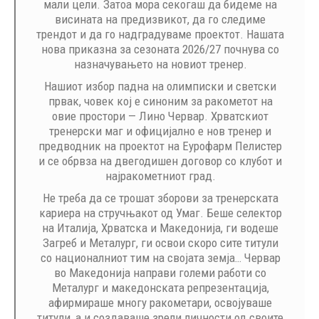
мали цели. Затоа мора секогаш да бидеме на
висината на предизвикот, да го следиме
трендот и да го надградуваме проектот. Нашата
нова приказна за сезоната 2026/27 почнува со
назначувањето на новиот тренер.
Нашиот избор падна на олимписки и светски
првак, човек кој е синоним за ракометот на
овие простори — Лино Червар. Хрватскиот
тренерски маг и официјално е нов тренер и
предводник на проектот на Еурофарм Пелистер
и се обрвза на двегодишен договор со клубот и
најракометниот град.
Не треба да се трошат зборови за тренерската
кариера на стручњакот од Умаг. Беше селектор
на Италија, Хрватска и Македонија, ги водеше
Загреб и Металург, ги освои скоро сите титули
со националниот тим на својата земја… Червар
во Македонија направи големи работи со
Металург и македонската репрезентација,
афирмираше многу ракометари, освојуваше
титули, а и создаваше зрели личности од своите