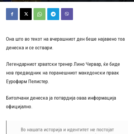
13/05/2026
443
Објавено од
Марио Петровски
-
Она што во текот на вчерашниот ден беше најавено тоа
денеска и се оствари.
Легендарниот хрватски тренер Лино Червар, ќе биде
нов предводник на поранешниот македонски првак
Еурофарм Пелистер.
Битолчани денеска ја потврдија оваа информација
официјално.
Во нашата историја и идентитет не постојат