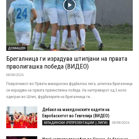
ДОМАШЕН
Брегалница ги израдува штипјани на првата
прволигашка победа (ВИДЕО)
08/08/2026
Повратникот во Првата македонска фудбалска лига, штипска Брегалница
се израдува на првата првенствена победа. На натпреварот од 2.коло
одигран во Штип, фудбалерите на Брегалница ги...
Дебакл на македонските кадети на
Евробаскетот во Гевгелија (ВИДЕО)
08/08/2026
МЛАДИНСКИ (РЕПРЕЗЕНТАЦИИ | ЛИГИ)