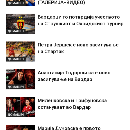
(ГАЛЕРИЈА+ВИДЕО)
ДОМАШЕН
Вардарци го потврдија учеството
на Струшкиот и Охридскиот турнир
ДОМАШЕН
Петра Јершек е ново засилување
на Спартак
ДОМАШЕН
Анастасија Тодоровска е ново
засилување на Вардар
ДОМАШЕН
Миленковска и Трифуновска
остануваат во Вардар
ДОМАШЕН
Марија Дуновска е првото