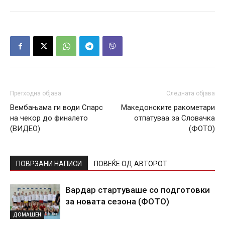
Претходна објава
Следната објава
Вембањама ги води Спарс
Македонските ракометари
на чекор до финалето
отпатуваа за Словачка
(ВИДЕО)
(ФОТО)
ПОВРЗАНИ НАПИСИ
ПОВЕЌЕ ОД АВТОРОТ
Вардар стартуваше со подготовки
за новата сезона (ФОТО)
ДОМАШЕН