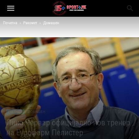
Почетна
Ракомет
Домашен
РАКОМЕТ
ДОМАШЕН
Лино Червар официјално нов тренер
на Еурофарм Пелистер