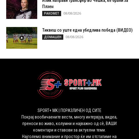
Илиќ направи трансфер во Чешка, ќе брани за
Плзен
08/08/2026
РАКОМЕТ
Тиквеш со уште една убедлива победа (ВИДЕО)
08/08/2026
ДОМАШЕН
SPORT+ MK | ПОРАЗЛИЧЕН ОД СИТЕ
Покрај вообичаените вести, многу интервјуа, видеа,
преноси во живо, колумни и најважно од сѐ, ВАШИ
коментари и ставови за актуелни теми.
Најголемо внимание и простор ќе им отстапиме на