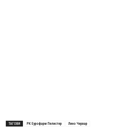
ТАГОВИ
РК Еурофарм Пелистер
Лино Червар