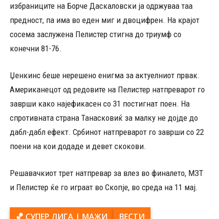
избраниците на Борче Даскаловски ја одржуваа таа
предност, па има во еден миг и двоцифрен. На крајот
сосема заслужена Пелистер стигна до триумф со
конечни 81-76.
Џенкинс беше нерешено енигма за актуелниот првак.
Американецот од редовите на Пелистер натпреварот го
заврши како најефикасен со 31 постигнат поен. На
спротивната страна Танасковиќ за малку не дојде до
дабл-дабл ефект. Србинот натпреварот го заврши со 22
поени на кои додаде и девет скокови.
Решавачкиот трет натпревар за влез во финалето, МЗТ
и Пелистер ќе го играат во Скопје, во среда на 11 мај.
🏀 СУПЕР ЛИГА | МАЖИ
ВЕСТИ