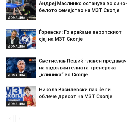
Андреј Маслинко останува во сино-
белото семејство на МЗТ Скопје
ДОМАШНА
Ѓоревски: Го враќаме европскиот
сјај на МЗТ Скопје
ДОМАШНА
Светислав Пешиќ главен предавач
на задолжителната тренерска
„клиника“ во Скопје
ДОМАШНА
Никола Василевски пак ќе ги
облече дресот на МЗТ Скопје
ДОМАШНА