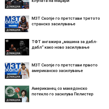
клупата на Маџари
ДОМАШНА
МЗТ Скопје го претстави третото
странско засилување
ДОМАШНА
ТФТ ангажира „машина за дабл-
дабл“ како ново засилување
ДОМАШНА
МЗТ Скопје го претстави првото
американско засилување
ДОМАШНА
Американец со македонско
потекло го засилува Пелистер
ДОМАШНА