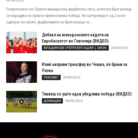
08/08/2026
Повратникот во Првата македонска фудбалска лига, штипска Брегалница
се израдува на првата првенствена победа. На натпреварот од 2.коло
одигран во Штип, фудбалерите на Брегалница ги...
Дебакл на македонските кадети на
Евробаскетот во Гевгелија (ВИДЕО)
08/08/2026
МЛАДИНСКИ (РЕПРЕЗЕНТАЦИИ | ЛИГИ)
Илиќ направи трансфер во Чешка, ќе брани за
Плзен
08/08/2026
РАКОМЕТ
Тиквеш со уште една убедлива победа (ВИДЕО)
08/08/2026
ДОМАШЕН