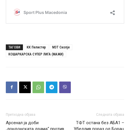
ТАГОВИ
КК Пелистер
МЗТ Скопје
КОШАРКАРСКА СУПЕР ЛИГА (МАЖИ)
Претходна објава
Следната објава
Арсенал ја доби
ТФТ остана без АБА1 –
„лондонската драма“ против
Убедлив пораз од Борац