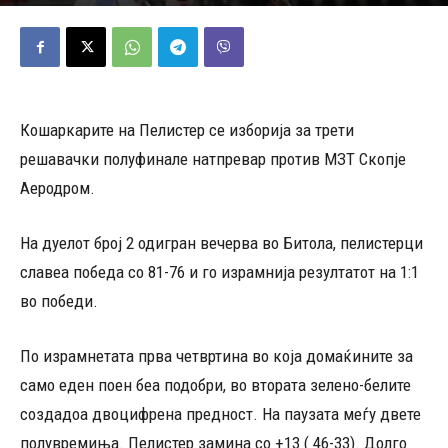
10/05/2026
619
Објавено од
Д.Т.
-
Кошаркарите на Пелистер се изборија за трети
решавачки полуфинале натпревар против МЗТ Скопје
Аеродром.
На дуелот број 2 одигран вечерва во Битола, пелистерци
славеа победа со 81-76 и го израмнија резултатот на 1:1
во победи.
По израмнетата прва четвртина во која домаќините за
само еден поен беа подобри, во втората зелено-белите
создадоа двоцифрена предност. На паузата меѓу двете
полувремиња. Пелистер замина со +13 ( 46-33). Долго