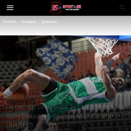
Почетна
Кошарка
Домашна
КОШАРКА
ДОМАШНА
Пелистер се избори за ,,мајсторка” во
полуфиналето против МЗТ Скопје
(ВИДЕО)