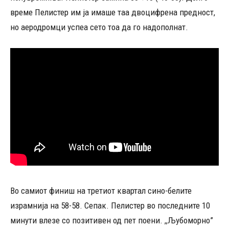
време Пелистер им ја имаше таа двоцифрена предност,
но аеродромци успеа сето тоа да го надополнат.
Во самиот финиш на третиот квартал сино-белите
израмнија на 58-58. Сепак. Пелистер во последните 10
минути влезе со позитивен од пет поени. ,,Љубоморно”