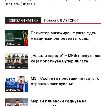
Вест Хем (ВИДЕО)
ПОВРЗАНИ НАПИСИ
ПОВЕЌЕ ОД АВТОРОТ
Пелистер ангажираше уште еден
младински репрезентатовец
ДОМАШНА
„Навали народе“ – МКФ преку оглас
ќе ја пополнува Супер лигата
ДОМАШНА
МЗТ Скопје го престави четвртото
странско засилување
ДОМАШНА
Марјан Илиевски седнува на