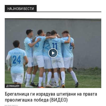
НАЈНОВИ ВЕСТИ
ДОМАШЕН
Брегалница ги израдува штипјани на првата
прволигашка победа (ВИДЕО)