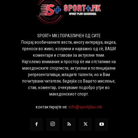
SPORT+ MK | ПОРАЗЛИЧЕН ОД СИТЕ
Покрај вообичаените вести, многу интервјуа, видеа,
преноси во живо, колумни и најважно од сѐ, ВАШИ
коментари и ставови за актуелни теми.
Најголемо внимание и простор ќе им отстапиме на
македонските спортисти, актуелни и потенцијални
репрезентативци, младите таленти, но и Вам
почитувани читатели, бидејќи со Вашето мислење,
став, коментар, очекуваме подобро утре во
македонскиот спорт.
контактирајте не:
info@sportplus.mk