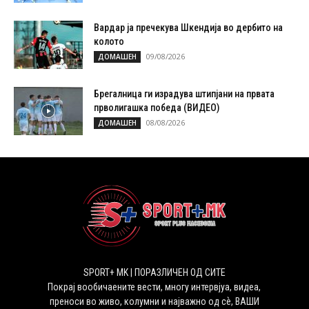
Вардар ја пречекува Шкендија во дербито на
колото
09/08/2026
ДОМАШЕН
Брегалница ги израдува штипјани на првата
прволигашка победа (ВИДЕО)
08/08/2026
ДОМАШЕН
SPORT+ MK | ПОРАЗЛИЧЕН ОД СИТЕ
Покрај вообичаените вести, многу интервјуа, видеа,
преноси во живо, колумни и најважно од сѐ, ВАШИ