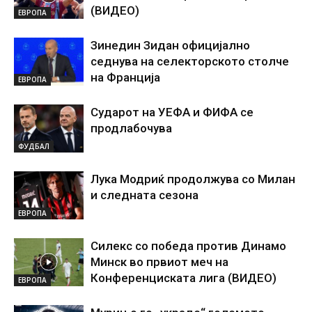
(ВИДЕО)
ЕВРОПА
Зинедин Зидан официјално
седнува на селекторското столче
на Франција
ЕВРОПА
Сударот на УЕФА и ФИФА се
продлабочува
ФУДБАЛ
Лука Модриќ продолжува со Милан
и следната сезона
ЕВРОПА
Силекс со победа против Динамо
Минск во првиот меч на
Конференциската лига (ВИДЕО)
ЕВРОПА