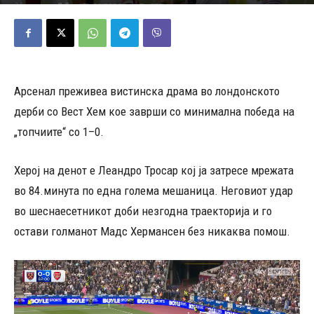
10/05/2026
572
Објавено од
Д.Т.
-
Арсенал преживеа вистинска драма во лондонското
дерби со Вест Хем кое заврши со минимална победа на
„топчиите“ со 1–0.
Херој на денот е Леандро Тросар кој ја затресе мрежата
во 84.минута по една голема мешаница. Неговиот удар
во шеснаесетникот доби незгодна траекторија и го
остави голманот Мадс Хермансен без никаква помош.