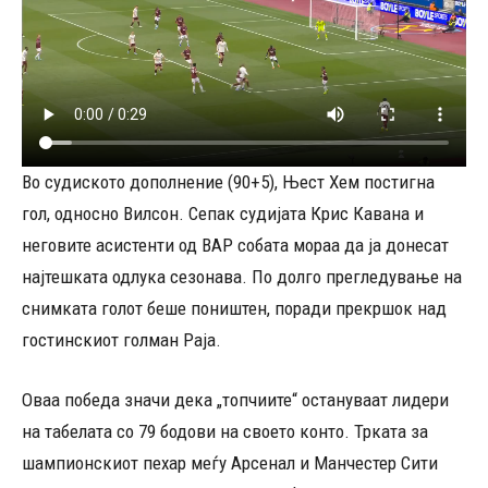
Во судиското дополнение (90+5), Њест Хем постигна
гол, односно Вилсон. Сепак судијата Крис Кавана и
неговите асистенти од ВАР собата мораа да ја донесат
најтешката одлука сезонава. По долго прегледување на
снимката голот беше поништен, поради прекршок над
гостинскиот голман Раја.
Оваа победа значи дека „топчиите“ остануваат лидери
на табелата со 79 бодови на своето конто. Трката за
шампионскиот пехар меѓу Арсенал и Манчестер Сити