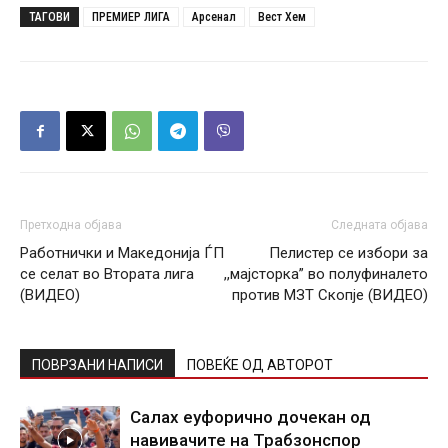
ТАГОВИ
ПРЕМИЕР ЛИГА
Арсенал
Вест Хем
Претходна објава
Следната објава
Работнички и Македонија ЃП
Пелистер се избори за
се селат во Втората лига
,,мајсторка” во полуфиналето
(ВИДЕО)
против МЗТ Скопје (ВИДЕО)
ПОВРЗАНИ НАПИСИ
ПОВЕЌЕ ОД АВТОРОТ
Салах еуфорично дочекан од
навивачите на Трабзонспор