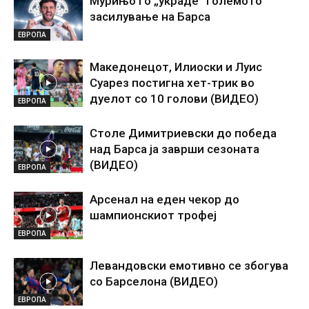
Мурињо го „украде“ големото
засилување на Барса
ЕВРОПА
Македонецот, Илиоски и Луис
Суарез постигна хет-трик во
дуелот со 10 голови (ВИДЕО)
ЕВРОПА
Столе Димитриевски до победа
над Барса ја заврши сезоната
(ВИДЕО)
ЕВРОПА
Арсенал на еден чекор до
шампионскиот трофеј
ЕВРОПА
Левандовски емотивно се збогува
со Барселона (ВИДЕО)
ЕВРОПА