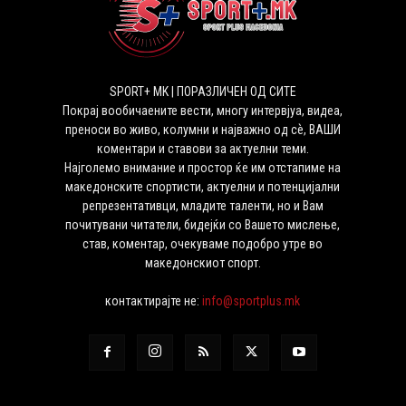
SPORT+ MK | ПОРАЗЛИЧЕН ОД СИТЕ
Покрај вообичаените вести, многу интервјуа, видеа,
преноси во живо, колумни и најважно од сѐ, ВАШИ
коментари и ставови за актуелни теми.
Најголемо внимание и простор ќе им отстапиме на
македонските спортисти, актуелни и потенцијални
репрезентативци, младите таленти, но и Вам
почитувани читатели, бидејќи со Вашето мислење,
став, коментар, очекуваме подобро утре во
македонскиот спорт.
контактирајте не:
info@sportplus.mk