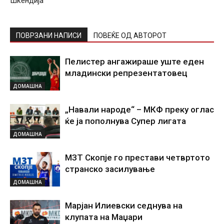
Шкендија
ПОВРЗАНИ НАПИСИ
ПОВЕЌЕ ОД АВТОРОТ
Пелистер ангажираше уште еден
младински репрезентатовец
ДОМАШНА
„Навали народе“ – МКФ преку оглас
ќе ја пополнува Супер лигата
ДОМАШНА
МЗТ Скопје го престави четвртото
странско засилување
ДОМАШНА
Марјан Илиевски седнува на
клупата на Маџари