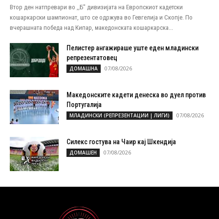
Втор ден натпревари во ,,Б" дивизијата на Европскиот кадетски
кошаркарски шампионат, што се одржува во Гевгелија и Скопје. По
вчерашната победа над Кипар, македонската кошаркарска...
Пелистер ангажираше уште еден младински
репрезентатовец
07/08/2026
ДОМАШНА
Македонските кадети денеска во дуел против
Португалија
07/08/2026
МЛАДИНСКИ (РЕПРЕЗЕНТАЦИИ | ЛИГИ)
Силекс гостува на Чаир кај Шкендија
07/08/2026
ДОМАШЕН