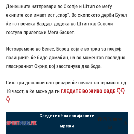
Денешните натпревари во Скопје и Штип се меѓу
екипите кои имаат ист „скор“. Во скопското дерби Бутел
ќе го пречека Вардар, додека во Штип кај Соколи
гостува прилепски Мега баскет.
Истовремено во Велес, Борец која е во трка за плејоф
позициите, ќе биде домаќин, на во моментов последно
пласираниот Охрид кој заостанува два бода.
Сите три денешни натпревари ќе почнат во терминот од
18 часот, а ќе може да ги
ГЛЕДАТЕ ВО ЖИВО ОВДЕ 👇👇
👇
Следете нé на социјалните
Facebook
Instagram
X
YouTube
VK
Thre
мрежи
Mail