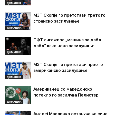
ДОМАШНА
МЗТ Скопје го претстави третото
странско засилување
ДОМАШНА
ТФТ ангажира „машина за дабл-
дабл“ како ново засилување
ДОМАШНА
МЗТ Скопје го претстави првото
американско засилување
ДОМАШНА
Американец со македонско
потекло го засилува Пелистер
ДОМАШНА
Андреј Маслинко останува во сино-