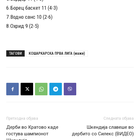
6.Борец баскет 11 (4-3)
7.Водно санс 10 (2-6)
8.Охрид 9 (2-5)
ТАГОВИ
КОШАРКАРСКА ПРВА ЛИГА (мажи)
Претходна објава
Следната објава
Дерби во Кратово каде
Шкендија славеше во
гостува шампионот
дербито со Силекс (ВИДЕО)