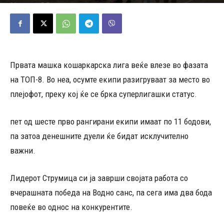
22/02/2026
586
Објавено од
Д.Т.
-
Првата машка кошаркарска лига веќе влезе во фазата
на ТОП-8. Во неа, осумте екипи разигруваат за место во
плејофот, преку кој ќе се брка суперлигашки статус.
пет од шесте прво рангирани екипи имаат по 11 бодови,
па затоа денешните дуели ќе бидат исклучително
важни.
Лидерот Струмица си ја заврши својата работа со
вчерашната победа на Водно санс, па сега има два бода
повеќе во однос на конкурентите.