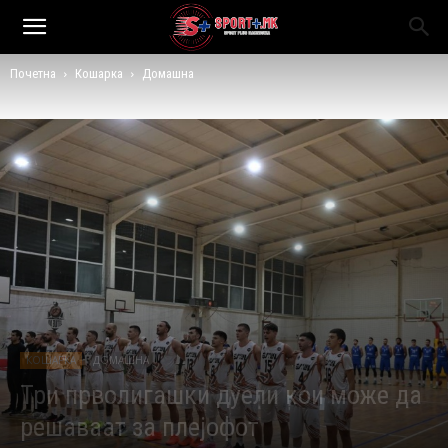
Почетна
Кошарка
Домашна
КОШАРКА
ДОМАШНА
Три прволигашки дуели кои може да
решаваат за плејофот