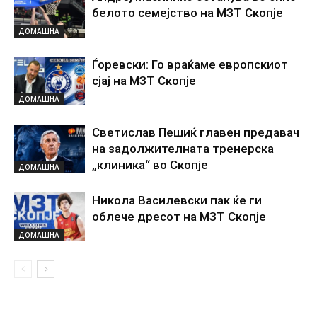
белото семејство на МЗТ Скопје
ДОМАШНА
Ѓоревски: Го враќаме европскиот
сјај на МЗТ Скопје
ДОМАШНА
Светислав Пешиќ главен предавач
на задолжителната тренерска
„клиника“ во Скопје
ДОМАШНА
Никола Василевски пак ќе ги
облече дресот на МЗТ Скопје
ДОМАШНА