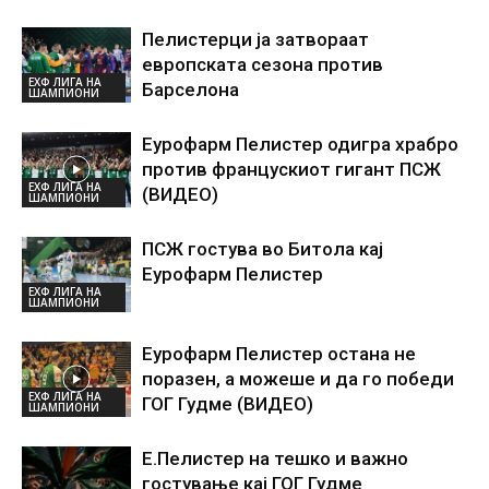
Пелистерци ја затвораат
европската сезона против
ЕХФ ЛИГА НА
Барселона
ШАМПИОНИ
Еурофарм Пелистер одигра храбро
против францускиот гигант ПСЖ
ЕХФ ЛИГА НА
(ВИДЕО)
ШАМПИОНИ
ПСЖ гостува во Битола кај
Еурофарм Пелистер
ЕХФ ЛИГА НА
ШАМПИОНИ
Еурофарм Пелистер остана не
поразен, а можеше и да го победи
ЕХФ ЛИГА НА
ГОГ Гудме (ВИДЕО)
ШАМПИОНИ
Е.Пелистер на тешко и важно
гостување кај ГОГ Гудме