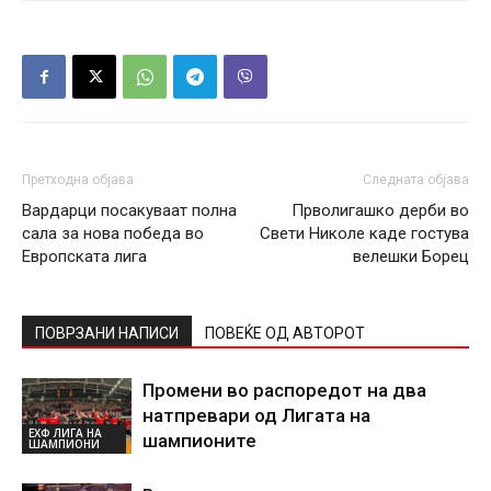
Претходна објава
Следната објава
Вардарци посакуваат полна
Прволигашко дерби во
сала за нова победа во
Свети Николе каде гостува
Европската лига
велешки Борец
ПОВРЗАНИ НАПИСИ
ПОВЕЌЕ ОД АВТОРОТ
Промени во распоредот на два
натпревари од Лигата на
ЕХФ ЛИГА НА
шампионите
ШАМПИОНИ