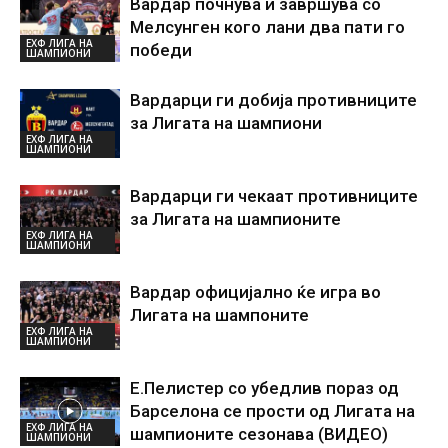
Вардар почнува и завршува со
Мелсунген кого лани два пати го
ЕХФ ЛИГА НА
победи
ШАМПИОНИ
Вардарци ги добија противниците
за Лигата на шампиони
ЕХФ ЛИГА НА
ШАМПИОНИ
Вардарци ги чекаат противниците
за Лигата на шампионите
ЕХФ ЛИГА НА
ШАМПИОНИ
Вардар официјално ќе игра во
Лигата на шампоните
ЕХФ ЛИГА НА
ШАМПИОНИ
Е.Пелистер со убедлив пораз од
Барселона се прости од Лигата на
ЕХФ ЛИГА НА
шампионите сезонава (ВИДЕО)
ШАМПИОНИ