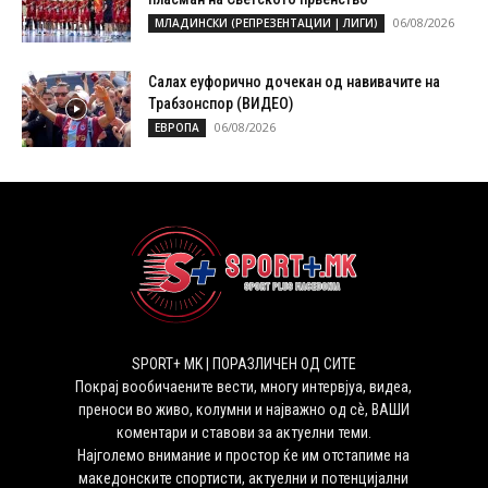
06/08/2026
МЛАДИНСКИ (РЕПРЕЗЕНТАЦИИ | ЛИГИ)
Салах еуфорично дочекан од навивачите на
Трабзонспор (ВИДЕО)
06/08/2026
ЕВРОПА
SPORT+ MK | ПОРАЗЛИЧЕН ОД СИТЕ
Покрај вообичаените вести, многу интервјуа, видеа,
преноси во живо, колумни и најважно од сѐ, ВАШИ
коментари и ставови за актуелни теми.
Најголемо внимание и простор ќе им отстапиме на
македонските спортисти, актуелни и потенцијални