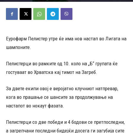
02/12/2025
668
Објавено од
Редакција
-
Еурофарм Пелистер утре ќе има нов настап во Лигата на
шампоните.
Пелистерци во рамките од 10. коло на „Б“ групата ќе
гостуваат во Хрватска кај тимот на Загреб.
За двете екипи овој е веројатно клучниот натпревар,
кога во прашање се шансите за продолжување на
настапот во нокаут фазата.
Пелистерци со две победи и 4 бодови се претпоследни,
а загрепчани последни бидејќи досега ги загубија сите