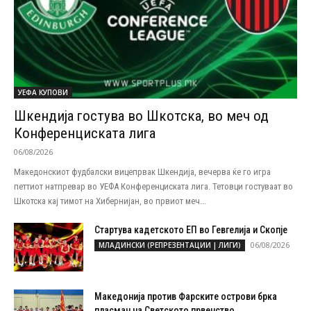
УЕФА КУПОВИ
Шкендија гостува во Шкотска, во меч од
Конференциската лига
06/08/2026
Македонскиот фудбалски вицепрвак Шкендија, вечерва ќе го игра
петтиот натпревар во УЕФА Конференциската лига. Тетовци гостуваат во
Шкотска кај тимот на Хибернијан, во првиот меч...
Стартува кадетското ЕП во Гевгелија и Скопје
06/08/2026
МЛАДИНСКИ (РЕПРЕЗЕНТАЦИИ | ЛИГИ)
Македонија против Фарските острови брка
пласман на Светското првенство