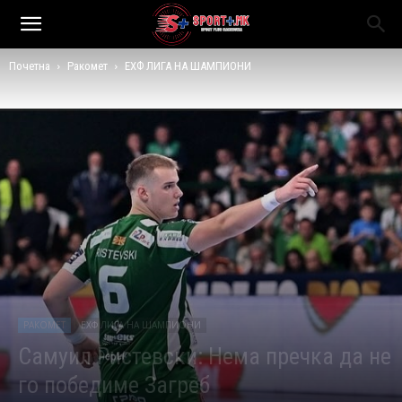
Почетна
Ракомет
ЕХФ ЛИГА НА ШАМПИОНИ
РАКОМЕТ
ЕХФ ЛИГА НА ШАМПИОНИ
Самуил Ристевски: Нема пречка да не
го победиме Загреб