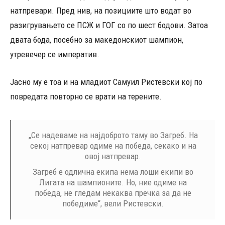
натпревари. Пред нив, на позициите што водат во
разигрувањето се ПСЖ и ГОГ со по шест бодови. Затоа
двата бода, посебно за македонскиот шампион,
утревечер се императив.
Јасно му е тоа и на младиот Самуил Ристевски кој по
повредата повторно се врати на терените.
„Се надеваме на најдоброто таму во Загреб. На
секој натпревар одиме на победа, секако и на
овој натпревар.
Загреб е одлична екипа нема лоши екипи во
Лигата на шампионите. Но, ние одиме на
победа, не гледам некаква пречка за да не
победиме“, вели Ристевски.