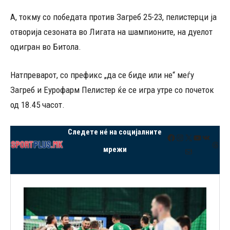
А, токму со победата против Загреб 25-23, пелистерци ја
отворија сезоната во Лигата на шампионите, на дуелот
одигран во Битола.
Натпреварот, со префикс „да се биде или не“ меѓу
Загреб и Еурофарм Пелистер ќе се игра утре со почеток
од 18.45 часот.
Следете нé на социјалните
Facebook
Instagram
X
YouTube
VK
Thre
мрежи
Mail