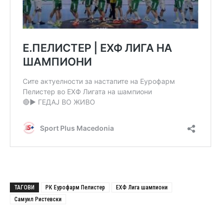
ТАГОВИ
РК Еурофарм Пелистер
ЕХФ Лига шампиони
Самуил Ристевски