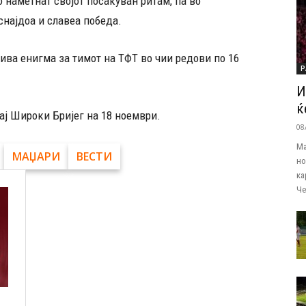
 наметнат својот посакуван ритам, па во
снајдоа и славеа победа.
ива енигма за тимот на ТФТ во чии редови по 16
Р
И
ќ
кај Широки Бријег на 18 ноември.
08
Ма
МАЏАРИ
ВЕСТИ
но
ка
Че