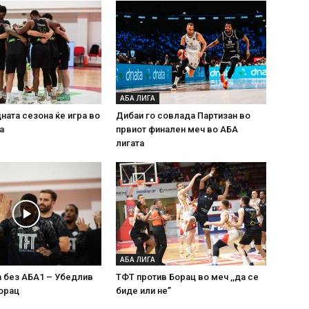
АБА ЛИГА
ната сезона ќе игра во
Дибаи го совлада Партизан во
а
првиот финален меч во АБА
лигата
АБА ЛИГА
а без АБА1 – Убедлив
ТФТ против Борац во меч ,,да се
орац
биде или не”