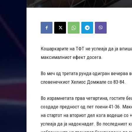
Кошаркарите на ТФТ не успеаја да ја впиша
максималниот ефект досега.
Во меч од третата рунда одигран вечерва в
словенечкиот Хелиос Домжале со 83-84.
Во израмнетата прва четвртина, гостите беа
создаде предност од пет поени 41-36. Ма
на стартот на вториот дел кога водеше со +
успеаја да ја надокнадат. Во последниот кв