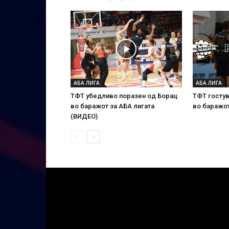
АБА ЛИГА
АБА ЛИГА
ТФТ убедливо поразен од Борац
ТФТ гостув
во баражот за АБА лигата
во баражот
(ВИДЕО)