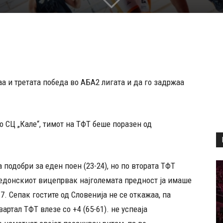
а и третата победа во АБА2 лигата и да го задржаа
о СЦ „Кале“, тимот на ТФТ беше поразен од
 подобри за еден поен (23-24), но по втората ТФТ
кедонскиот вицепрвак најголемата предност ја имаше
7. Сепак гостите од Словенија не се откажаа, па
артал ТФТ влезе со +4 (65-61). не успеаја