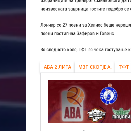
избраниците на тренерот Смилковски да го
неизвесната заврница гостите подобро се 
Лончар со 27 поени за Хелиос беше нерешл
поени постигнаа Зафиров и Говенс.
Во следното коло, ТФТ го чека гостување 
АБА 2 ЛИГА
МЗТ СКОПЈЕ А.
ТФТ