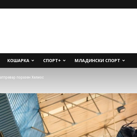
КОШАРКА
СПОРТ+
МЛАДИНСКИ СПОРТ
натпревар поразен Хелиос