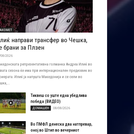
АКОМЕТ
лиќ направи трансфер во Чешка,
е брани за Плзен
/08/2026
кедонската репрезентативна голманка Андреа Илиќ во
вата сезона ќе има прв интернационален предизвик во
риерата. Илиќ ја напушта Македонија и се сели во
шка,...
Тиквеш со уште една убедлива
победа (ВИДЕО)
08/08/2026
ДОМАШЕН
Во ПМФЛ денеска два натпревар,
оној во Штип во вечерниот