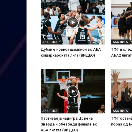
АБА ЛИГА
АБА ЛИГА
Дубаи е новиот шампион во АБА
ТФТ и след
кошаркарската лига (ВИДЕО)
АБА2 лигат
АБА ЛИГА
АБА ЛИГА
Партизан ја надигра Црвена
ТФТ остан
Звезда и обезбеди финале во
пораз од Б
АБА лигата (ВИДЕО)