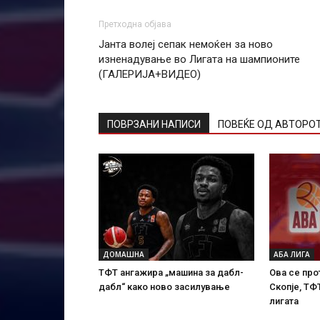
Претходна објава
Јанта волеј сепак немоќен за ново
изненадување во Лигата на шампионите
(ГАЛЕРИЈА+ВИДЕО)
ПОВРЗАНИ НАПИСИ
ПОВЕЌЕ ОД АВТОРО
ДОМАШНА
АБА ЛИГА
ТФТ ангажира „машина за дабл-
Ова се про
дабл“ како ново засилување
Скопје, ТФ
лигата