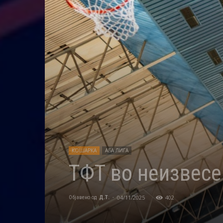
КОШАРКА
АБА ЛИГА
ТФТ во неизвесе
04/11/2025
402
Објавено од
Д.Т.
-