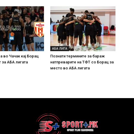
АБА ЛИГА
а во Чачак кај Борац
Познати термините за бараж
 за АБА лигата
натпреварите на ТФТ со Борац за
место во АБА лигата