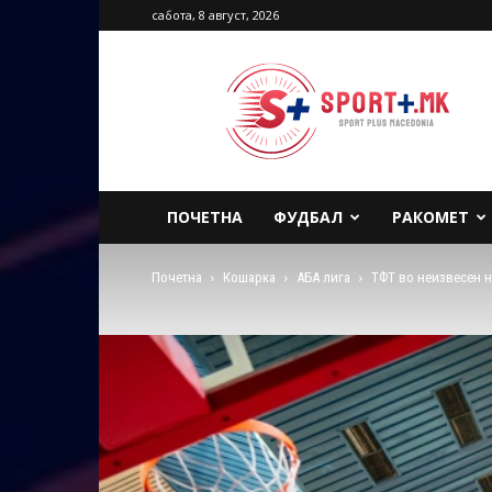
сабота, 8 август, 2026
Sport
Plus
Macedonia
ПОЧЕТНА
ФУДБАЛ
РАКОМЕТ
Почетна
Кошарка
АБА лига
ТФТ во неизвесен 