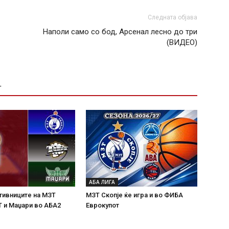
Следната објава
Наполи само со бод, Арсенал лесно до три
(ВИДЕО)
Т
АБА ЛИГА
тивниците на МЗТ
МЗТ Скопје ќе игра и во ФИБА
Т и Маџари во АБА2
Еврокупот