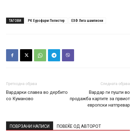
ТАГОВИ
РК Еурофарм Пелистер
ЕХФ Лига шампиони
Претходна објава
Следната објава
Вардарки славеа во дербито
Вардар ги пушти во
со Куманово
продажба картите за првиот
европски натпревар
ПОВРЗАНИ НАПИСИ
ПОВЕЌЕ ОД АВТОРОТ