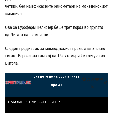
четири, беа најефикасните ракометари на македонскиот
шампион.
Ова за Еурофарм Пелистер беше трет пораз во групата
од Лигата на шампионите.
Следен предизвик за макеоднскиот првак е шпанскиот
гигант Барселона тим кој на 15 октомври ќе гостува во
Битола.
Следете нé на социјалните
Facebook
Instagram
X
YouTube
VK
Thre
мрежи
Mail