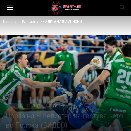
Почетна
Ракомет
ЕХФ ЛИГА НА ШАМПИОНИ
РАКОМЕТ
ЕХФ ЛИГА НА ШАМПИОНИ
Пораз на Е.Пелистер на гостувањето
во Полска (ВИДЕО)