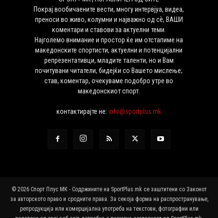
Покрај вообичаените вести, многу интервјуа, видеа,
преноси во живо, колумни и најважно од сѐ, ВАШИ
коментари и ставови за актуелни теми.
Најголемо внимание и простор ќе им отстапиме на
македонските спортисти, актуелни и потенцијални
репрезентативци, младите таленти, но и Вам
почитувани читатели, бидејќи со Вашето мислење,
став, коментар, очекуваме подобро утре во
македонскиот спорт.
контактирајте не:
info@sportplus.mk
© 2026 Спорт Плус МК - Содржините на SportPlus.mk се заштитени со Законот
за авторското право и сродните права. За секоја форма на распространување,
репродукција или комерцијална употреба на текстови, фотографии или