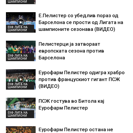
ШАМПИОНИ
Е.Пелистер со убедлив пораз од
Барселона се прости од Лигата на
ЕХФ ЛИГА НА
шампионите сезонава (ВИДЕО)
ШАМПИОНИ
Пелистерци ја затвораат
европската сезона против
ЕХФ ЛИГА НА
Барселона
ШАМПИОНИ
Еурофарм Пелистер одигра храбро
против францускиот гигант ПСЖ
ЕХФ ЛИГА НА
(ВИДЕО)
ШАМПИОНИ
ПСЖ гостува во Битола кај
Еурофарм Пелистер
ЕХФ ЛИГА НА
ШАМПИОНИ
Еурофарм Пелистер остана не