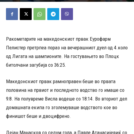
08/10/2025
491
Објавено од
ДД
-
Ракометарите на македонскиот првак Еурофарм
Пелистер претрпеа пораз на вечерашниот дуел од 4.коло
од Лигата на шампионите. На гостувањето во Плоцк
битолчани загубија со 36:25.
Македонскиот првак рамноправен беше во првата
половина на првиот и последното водство го имаше со
9:8. На полувреме Висла водеше со 18:14. Во вториот дел
домашната екипа го зголемуваше водството кое во
финишот беше и двоцифрено.
Дејан Манасков со седум гола, а Павле Атанасијевиќ со