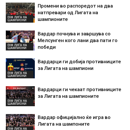
Промени во распоредот на два
натпревари од Лигата на
ЕХФ ЛИГА НА
шампионите
ШАМПИОНИ
Вардар почнува и завршува со
Мелсунген кого лани два пати го
ЕХФ ЛИГА НА
победи
ШАМПИОНИ
Вардарци ги добија противниците
за Лигата на шампиони
ЕХФ ЛИГА НА
ШАМПИОНИ
Вардарци ги чекаат противниците
за Лигата на шампионите
ЕХФ ЛИГА НА
ШАМПИОНИ
Вардар официјално ќе игра во
Лигата на шампоните
ЕХФ ЛИГА НА