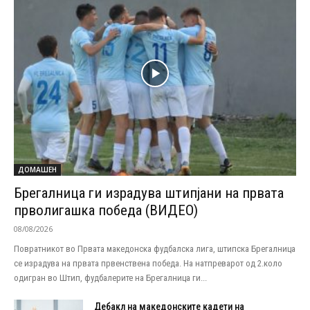
ДОМАШЕН
Брегалница ги израдува штипјани на првата
прволигашка победа (ВИДЕО)
08/08/2026
Повратникот во Првата македонска фудбалска лига, штипска Брегалница
се израдува на првата првенствена победа. На натпреварот од 2.коло
одигран во Штип, фудбалерите на Брегалница ги...
Дебакл на македонските кадети на