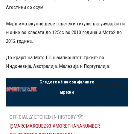
Агостини со осум.
Марк има вкупно девет светски титули, вклучувајќи ги
и оние во класата до 125cc во 2010 година и Мото2 во
2012 година.
До крајот на Мото ГП шампионатот, трките во
Индонезија, Австралија, Малезија и Португалија.
Следете нé на социјалните
Facebook
Instagram
X
YouTube
VK
Thre
мрежи
Mail
OFFICIALLY ETCHED IN HISTORY 🏆
@MARCMARQUEZ93
#MORETHANANUMBER