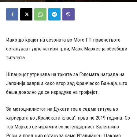
28/09/2025
608
Објавено од
Томислав Атанасовски
-
Иако до крајот на сезоната во Мото ГП првенството
остануваат уште четири трки, Марк Маркез ја обезбеди
титулата.
Шпанецот утринава на трката за Големата награда на
Јапонија заврши како втор зад Франческо Бањаја, што
беше доволно да се израдува на трофејот.
За мотоциклистот на Дукати тоа е седма титула во
кариерата во „Кралската класа“, прва по 2019 година. Со
тоа Маркез се израмни со легендарниот Валентино
Роси, а пред нив останува само Италијанец, Џакомо