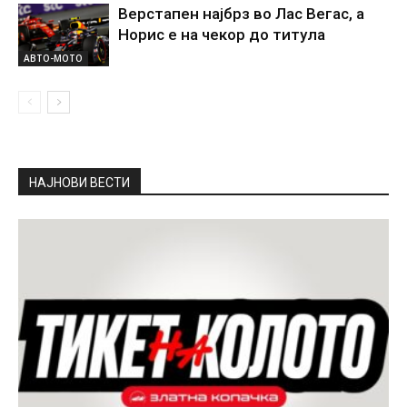
Верстапен најбрз во Лас Вегас, а
Норис е на чекор до титула
АВТО-МОТО
НАЈНОВИ ВЕСТИ