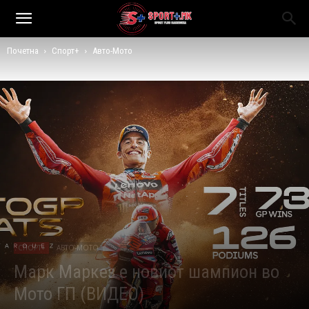
Почетна
Спорт+
Авто-Мото
СПОРТ+
АВТО-МОТО
Марк Маркез е новиот шампион во
Мото ГП (ВИДЕО)