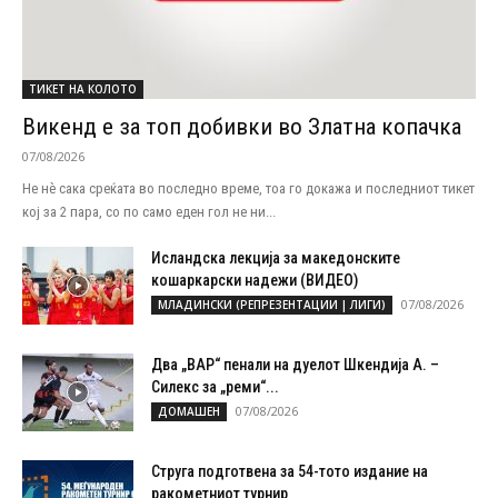
ТИКЕТ НА КОЛОТО
Викенд е за топ добивки во Златна копачка
07/08/2026
Не нѐ сака среќата во последно време, тоа го докажа и последниот тикет
кој за 2 пара, со по само еден гол не ни...
Исландска лекција за македонските
кошаркарски надежи (ВИДЕО)
07/08/2026
МЛАДИНСКИ (РЕПРЕЗЕНТАЦИИ | ЛИГИ)
Два „ВАР“ пенали на дуелот Шкендија А. –
Силекс за „реми“...
07/08/2026
ДОМАШЕН
Струга подготвена за 54-тото издание на
ракометниот турнир