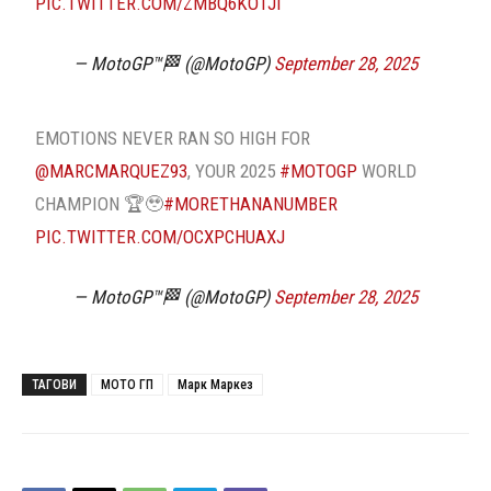
PIC.TWITTER.COM/ZMBQ6KO1JI
— MotoGP™🏁 (@MotoGP)
September 28, 2025
EMOTIONS NEVER RAN SO HIGH FOR
@MARCMARQUEZ93
, YOUR 2025
#MOTOGP
WORLD
CHAMPION 🏆🥹
#MORETHANANUMBER
PIC.TWITTER.COM/OCXPCHUAXJ
— MotoGP™🏁 (@MotoGP)
September 28, 2025
ТАГОВИ
МОТО ГП
Марк Маркез