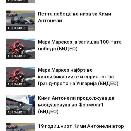
Петта победа во низа за Кими
Антонели
АВТО-МОТО
Марк Марекез ја запишаа 100-тата
победа (ВИДЕО)
АВТО-МОТО
Марк Маркез најбрз во
квалификациите и спринтот за
Гранд-прото на Унгарија (ВИДЕО)
АВТО-МОТО
Кими Антонели продолжува да
воодушевува во Формула 1
(ВИДЕО)
АВТО-МОТО
19 годишниот Кими Антонели втор