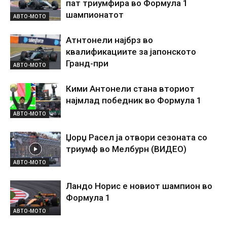
пат триумфира во Формула 1
шампионатот
АВТО-МОТО
Атнтонели најбрз во
квалификациите за јапонското
Гранд-при
АВТО-МОТО
Кими Антонели стана вториот
најмлад победник во Формула 1
АВТО-МОТО
Џорџ Расел ја отвори сезоната со
триумф во Мелбурн (ВИДЕО)
АВТО-МОТО
Ландо Норис е новиот шампион во
Формула 1
АВТО-МОТО