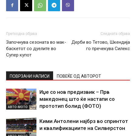
Претходна објава
Следната објава
Започнува сезоната во мак-
Дерби во Тетово, Шкендија
баскетот со дуелите во
го пречекува Силекс
Супер купот
ПОВРЗАНИ НАПИСИ
ПОВЕЌЕ ОД АВТОРОТ
Иџе со нов предизвик – Прв
македонец што ќе настапи со
прототип болид (ФОТО)
АВТО-МОТО
Кими Антолени најбрз во спринтот
и квалификациите на Силверстон
АВТО-МОТО