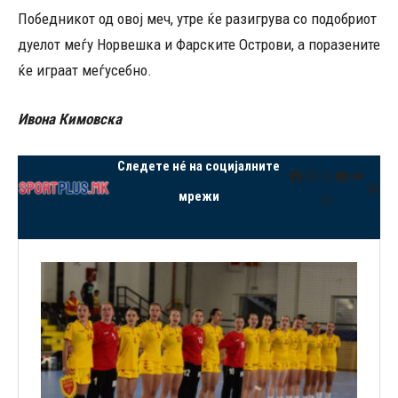
Победникот од овој меч, утре ќе разигрува со подобриот
дуелот меѓу Норвешка и Фарските Острови, а поразените
ќе играат меѓусебно.
Ивона Кимовска
Следете нé на социјалните
Facebook
Instagram
X
YouTube
VK
Thre
мрежи
Mail