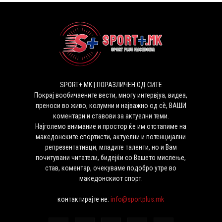
SPORT+ MK | ПОРАЗЛИЧЕН ОД СИТЕ
Покрај вообичаените вести, многу интервјуа, видеа,
преноси во живо, колумни и најважно од сѐ, ВАШИ
коментари и ставови за актуелни теми.
Најголемо внимание и простор ќе им отстапиме на
македонските спортисти, актуелни и потенцијални
репрезентативци, младите таленти, но и Вам
почитувани читатели, бидејќи со Вашето мислење,
став, коментар, очекуваме подобро утре во
македонскиот спорт.
контактирајте не:
info@sportplus.mk