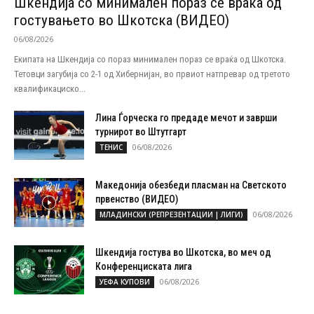
Шкендија со минимален пораз се враќа од
гостувањето во Шкотска (ВИДЕО)
06/08/2026
Екипата на Шкендија со пораз минимален пораз се враќа од Шкотска.
Тетовци загубија со 2-1 од Хибернијан, во првиот натпревар од третото
квалификациско...
Лина Ѓорческа го предаде мечот и заврши
турнирот во Штутгарт
06/08/2026
ТЕНИС
Македонија обезбеди пласман на Светското
првенство (ВИДЕО)
06/08/2026
МЛАДИНСКИ (РЕПРЕЗЕНТАЦИИ | ЛИГИ)
Шкендија гостува во Шкотска, во меч од
Конференциската лига
06/08/2026
УЕФА КУПОВИ