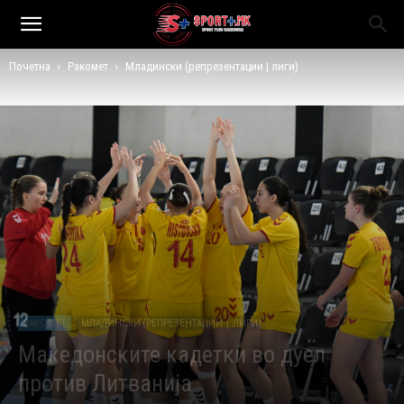
Почетна
Ракомет
Младински (репрезентации | лиги)
РАКОМЕТ
МЛАДИНСКИ (РЕПРЕЗЕНТАЦИИ | ЛИГИ)
Македонските кадетки во дуел
против Литванија