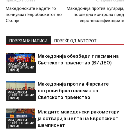
Претходна објава
Следната објава
Македонските кадети го
Македонија против Бугарија,
почнуваат Евробаскетот во
последна контрола пред
Скопје
евро-квалификациите
ПОВРЗАНИ НАПИСИ
ПОВЕЌЕ ОД АВТОРОТ
Македонија обезбеди пласман на
Светското првенство (ВИДЕО)
МЛАДИНСКИ
(РЕПРЕЗЕНТАЦИИ
| ЛИГИ)
Македонија против Фарските
острови брка пласман на
МЛАДИНСКИ
(РЕПРЕЗЕНТАЦИИ
Светското првенство
| ЛИГИ)
Младите македонски ракометари
ја остварија целта на Европскиот
МЛАДИНСКИ
(РЕПРЕЗЕНТАЦИИ
шампионат
| ЛИГИ)