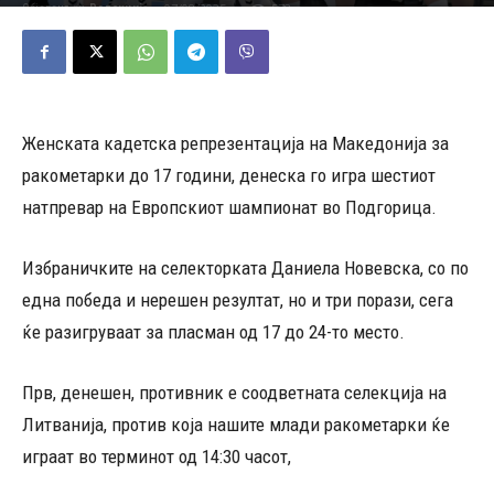
07/08/2025
578
Објавено од
Редакција
-
Женската кадетска репрезентација на Македонија за
ракометарки до 17 години, денеска го игра шестиот
натпревар на Европскиот шампионат во Подгорица.
Избраничките на селекторката Даниела Новевска, со по
една победа и нерешен резултат, но и три порази, сега
ќе разигруваат за пласман од 17 до 24-то место.
Прв, денешен, противник е соодветната селекција на
Литванија, против која нашите млади ракометарки ќе
играат во терминот од 14:30 часот,