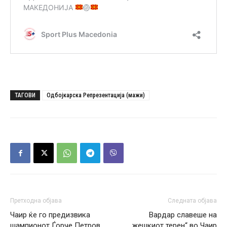
ТАГОВИ
Одбојкарска Репрезентација (мажи)
Претходна објава
Следната објава
Чаир ќе го предизвика
Вардар славеше на
шампионот Ѓорче Петров
„жешкиот терен“ во Чаир