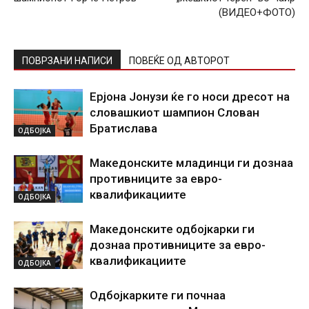
(ВИДЕО+ФОТО)
ПОВРЗАНИ НАПИСИ
ПОВЕЌЕ ОД АВТОРОТ
Ерјона Јонузи ќе го носи дресот на
словашкиот шампион Слован
Братислава
ОДБОЈКА
Македонските младинци ги дознаа
противниците за евро-
квалификациите
ОДБОЈКА
Македонските одбојкарки ги
дознаа противниците за евро-
квалификациите
ОДБОЈКА
Одбојкарките ги почнаа