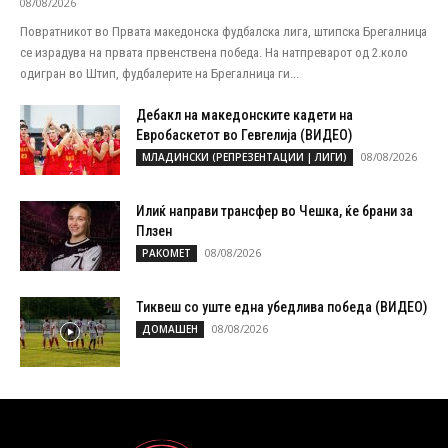
08/08/2026
Повратникот во Првата македонска фудбалска лига, штипска Брегалница
се израдува на првата првенствена победа. На натпреварот од 2.коло
одигран во Штип, фудбалерите на Брегалница ги...
Дебакл на македонските кадети на
Евробаскетот во Гевгелија (ВИДЕО)
08/08/2026
МЛАДИНСКИ (РЕПРЕЗЕНТАЦИИ | ЛИГИ)
Илиќ направи трансфер во Чешка, ќе брани за
Плзен
08/08/2026
РАКОМЕТ
Тиквеш со уште една убедлива победа (ВИДЕО)
08/08/2026
ДОМАШЕН