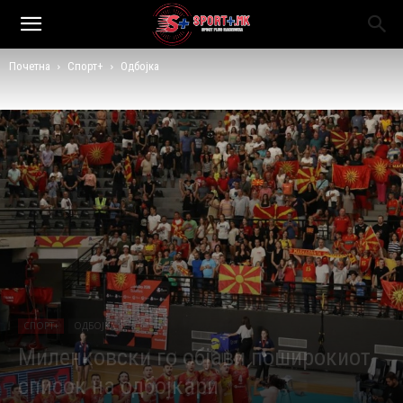
Почетна
Спорт+
Одбојка
СПОРТ+
ОДБОЈКА
Миленковски го објави поширокиот
список на одбојкари