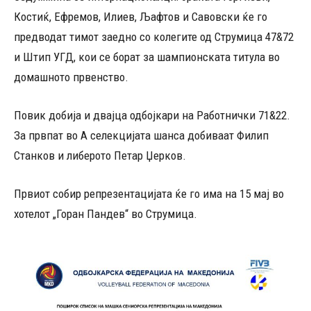
Костиќ, Ефремов, Илиев, Љафтов и Савовски ќе го
предводат тимот заедно со колегите од Струмица 47&72
и Штип УГД, кои се борат за шампионската титула во
домашното првенство.
Повик добија и двајца одбојкари на Работнички 71&22.
За првпат во А селекцијата шанса добиваат Филип
Станков и либерото Петар Џерков.
Првиот собир репрезентацијата ќе го има на 15 мај во
хотелот „Горан Пандев“ во Струмица.