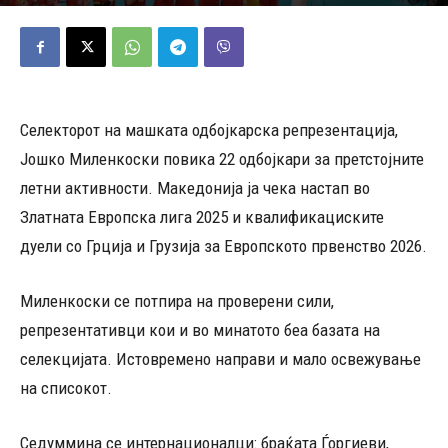
03/05/2025
527
Објавено од
Д.Т.
-
Селекторот на машката одбојкарска репрезентација,
Јошко Миленкоски повика 22 одбојкари за претстојните
летни активности. Македонија ја чека настап во
Златната Европска лига 2025 и квалификациските
дуели со Грција и Грузија за Европското првенство 2026.
Миленкоски се потпира на проверени сили,
репрезентативци кои и во минатото беа базата на
селекцијата. Истовремено направи и мало освежување
на списокот.
Седуммина се интернационалци: браќата Ѓоргиеви,