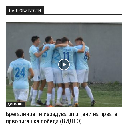
НАЈНОВИ ВЕСТИ
ДОМАШЕН
Брегалница ги израдува штипјани на првата
прволигашка победа (ВИДЕО)