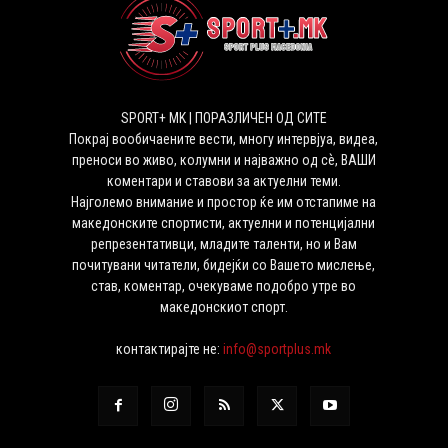
SPORT+ MK | ПОРАЗЛИЧЕН ОД СИТЕ
Покрај вообичаените вести, многу интервјуа, видеа,
преноси во живо, колумни и најважно од сѐ, ВАШИ
коментари и ставови за актуелни теми.
Најголемо внимание и простор ќе им отстапиме на
македонските спортисти, актуелни и потенцијални
репрезентативци, младите таленти, но и Вам
почитувани читатели, бидејќи со Вашето мислење,
став, коментар, очекуваме подобро утре во
македонскиот спорт.
контактирајте не:
info@sportplus.mk