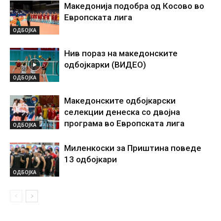
Македонија подобра од Косово во
Европската лига
ОДБОЈКА
Нив пораз на македонските
одбојкарки (ВИДЕО)
ОДБОЈКА
Македонските одбојкарски
селекции денеска со двојна
програма во Европската лига
ОДБОЈКА
Миленкоски за Приштина поведе
13 одбојкари
ОДБОЈКА