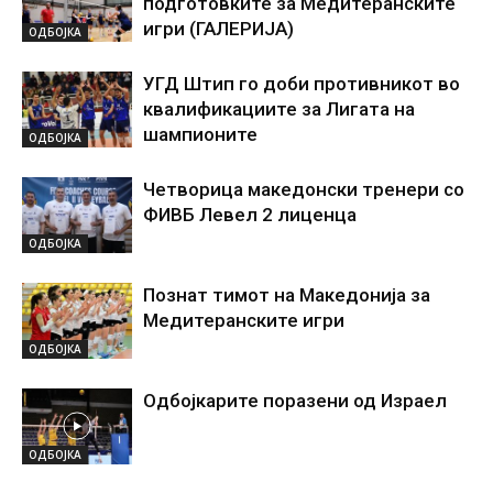
подготовките за Медитеранските
игри (ГАЛЕРИЈА)
ОДБОЈКА
УГД Штип го доби противникот во
квалификациите за Лигата на
шампионите
ОДБОЈКА
Четворица македонски тренери со
ФИВБ Левел 2 лиценца
ОДБОЈКА
Познат тимот на Македонија за
Медитеранските игри
ОДБОЈКА
Одбојкарите поразени од Израел
ОДБОЈКА