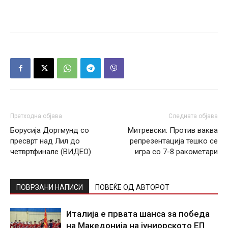
Претходна објава
Следната објава
Борусија Дортмунд со
Митревски: Против ваква
пресврт над Лил до
репрезентација тешко се
четвртфинале (ВИДЕО)
игра со 7-8 ракометари
ПОВРЗАНИ НАПИСИ
ПОВЕЌЕ ОД АВТОРОТ
Италија е првата шанса за победа
на Македонија на јуниорското ЕП