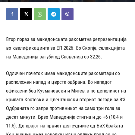
12/03/2025
576
Објавено од
ДД
-
Втор пораз за македонската ракометна репрезентација
во квалификациите за ЕП 2026. Во Скопје, селекцијата
на Македонија загуби од Словенија со 32:26.
Одличен почеток имаа македонските ракометари со
расположен напад и цврста одбрана. Во нападот
ефикасни беа Кузмановски и Митев, а по цепелинот на
крилата Костески и Цвентаноски вториот погоди за 8:3.
Одбраната го запре противникот на само три гола за
десет минути. Брзо Македонија стигна и до +6 (10:4 и
11:5). До крајот на првиот дел судиите од БиХ браќата
Коњичанин имаа неколку чудни одлуки пред се не