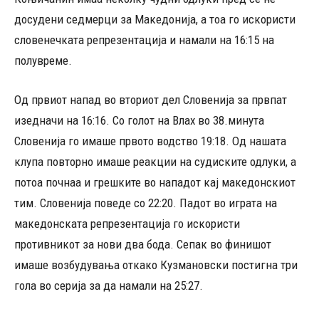
досудени седмерци за Македонија, а тоа го искористи
словенечката репрезентација и намали на 16:15 на
полувреме.
Од првиот напад во вториот дел Словенија за првпат
изедначи на 16:16. Со голот на Влах во 38.минута
Словенија го имаше првото водство 19:18. Од нашата
клупа повторно имаше реакции на судиските одлуки, а
потоа почнаа и грешките во нападот кај македонскиот
тим. Словенија поведе со 22:20. Падот во играта на
македонската репрезентација го искористи
противникот за нови два бода. Сепак во финишот
имаше возбудувања откако Кузмановски постигна три
гола во серија за да намали на 25:27.