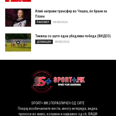
Илиќ направи трансфер во Чешка, ќе брани за
Плзен
08/08/2026
РАКОМЕТ
Тиквеш со уште една убедлива победа (ВИДЕО)
08/08/2026
ДОМАШЕН
SPORT+ MK | ПОРАЗЛИЧЕН ОД СИТЕ
Покрај вообичаените вести, многу интервјуа, видеа,
преноси во живо, колумни и најважно од сѐ, ВАШИ