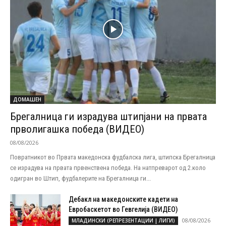
ДОМАШЕН
Брегалница ги израдува штипјани на првата
прволигашка победа (ВИДЕО)
08/08/2026
Повратникот во Првата македонска фудбалска лига, штипска Брегалница
се израдува на првата првенствена победа. На натпреварот од 2.коло
одигран во Штип, фудбалерите на Брегалница ги...
Дебакл на македонските кадети на
Евробаскетот во Гевгелија (ВИДЕО)
08/08/2026
МЛАДИНСКИ (РЕПРЕЗЕНТАЦИИ | ЛИГИ)