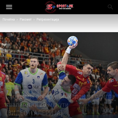
Почетна
Ракомет
Репрезентација
РАКОМЕТ
РЕПРЕЗЕНТАЦИЈА
ФОТО ГАЛЕРИЈА
ВИДЕО ГАЛЕРИЈА
Словенија победи, Македонија одигра
квалитетни 20 минути
(ВИДЕО+ГАЛЕРИЈА)