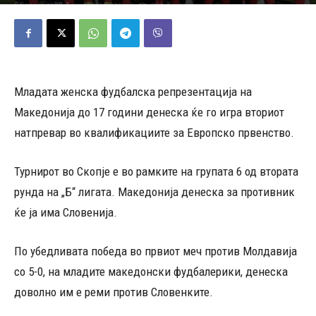
12/03/2025
281
Објавено од
Д.Т.
-
Младата женска фудбалска репрезентација на
Македонија до 17 години денеска ќе го игра вториот
натпревар во квалификациите за Европско првенство.
Турнирот во Скопје е во рамките на групата 6 од втората
рунда на „Б“ лигата. Македонија денеска за противник
ќе ја има Словенија.
По убедливата победа во првиот меч против Молдавија
со 5-0, на младите македонски фудбалерики, денеска
доволно им е реми против Словенките.