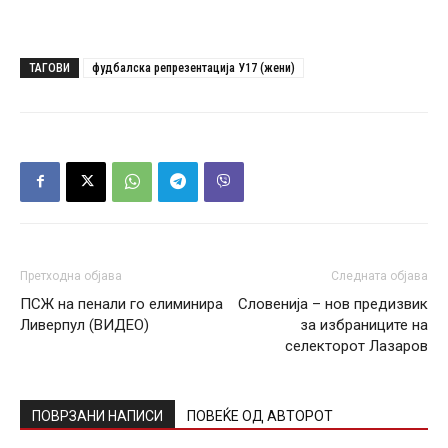
ТАГОВИ
фудбалска репрезентација У17 (жени)
Претходна објава
Следната објава
ПСЖ на пенали го елиминира
Словенија – нов предизвик
Ливерпул (ВИДЕО)
за избраниците на
селекторот Лазаров
ПОВРЗАНИ НАПИСИ
ПОВЕЌЕ ОД АВТОРОТ