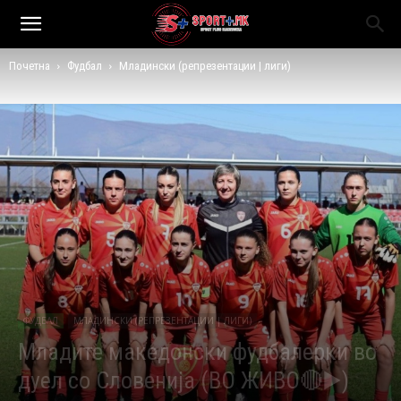
Почетна
Фудбал
Младински (репрезентации | лиги)
ФУДБАЛ
МЛАДИНСКИ (РЕПРЕЗЕНТАЦИИ | ЛИГИ)
Младите македонски фудбалерки во
дуел со Словенија (ВО ЖИВО🔴▶️)