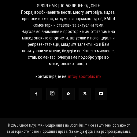
SPORT+ MK | ПОРАЗЛИЧЕН ОД СИТЕ
Покрај вообичаените вести, многу интервјуа, видеа,
преноси во живо, колумни и најважно од сѐ, ВАШИ
коментари и ставови за актуелни теми.
Најголемо внимание и простор ќе им отстапиме на
македонските спортисти, актуелни и потенцијални
репрезентативци, младите таленти, но и Вам
почитувани читатели, бидејќи со Вашето мислење,
став, коментар, очекуваме подобро утре во
македонскиот спорт.
контактирајте не:
info@sportplus.mk
© 2026 Спорт Плус МК - Содржините на SportPlus.mk се заштитени со Законот
за авторското право и сродните права. За секоја форма на распространување,