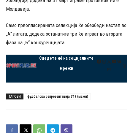
Холандија, додека на 31 март играме противник ни е
Молдавија.
Само првопласираната селекција ќе обезбеди настап во
„А“ лигата, додека останатите три ќе играат во втората
фаза на „Б“ конкуренцијата.
Следете нé на социјалните
Facebook
Instagram
X
YouTube
VK
Thre
мрежи
Mail
ТАГОВИ
фудбалска репрезентација У19 (мажи)