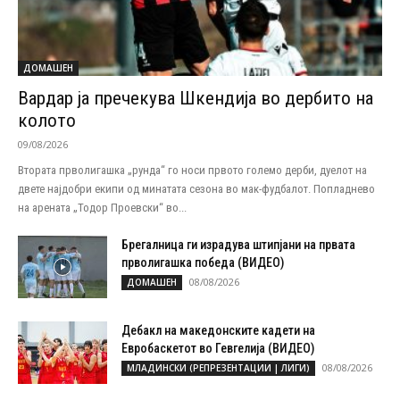
ДОМАШЕН
Вардар ја пречекува Шкендија во дербито на
колото
09/08/2026
Втората прволигашка „рунда“ го носи првото големо дерби, дуелот на
двете најдобри екипи од минатата сезона во мак-фудбалот. Попладнево
на арената „Тодор Проевски“ во...
Брегалница ги израдува штипјани на првата
прволигашка победа (ВИДЕО)
08/08/2026
ДОМАШЕН
Дебакл на македонските кадети на
Евробаскетот во Гевгелија (ВИДЕО)
08/08/2026
МЛАДИНСКИ (РЕПРЕЗЕНТАЦИИ | ЛИГИ)