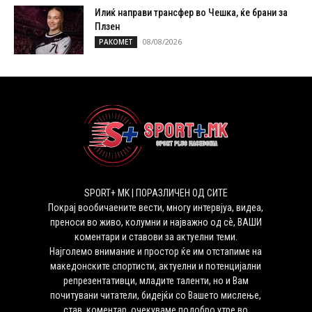
Илиќ направи трансфер во Чешка, ќе брани за
Плзен
08/08/2026
РАКОМЕТ
SPORT+ MK | ПОРАЗЛИЧЕН ОД СИТЕ
Покрај вообичаените вести, многу интервјуа, видеа,
преноси во живо, колумни и најважно од сѐ, ВАШИ
коментари и ставови за актуелни теми.
Најголемо внимание и простор ќе им отстапиме на
македонските спортисти, актуелни и потенцијални
репрезентативци, младите таленти, но и Вам
почитувани читатели, бидејќи со Вашето мислење,
став, коментар, очекуваме подобро утре во