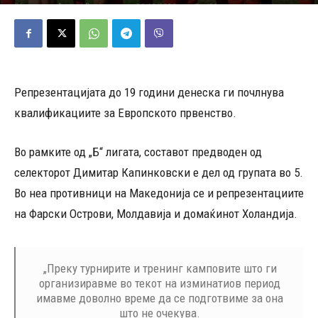
25/03/2026
480
Објавено од
Андреј Велјаноски
-
Репрезентацијата до 19 години денеска ги почлнува
квалификациите за Европското првенство.
Во рамките од „Б“ лигата, составот предводен од
селекторот Димитар Капинковски е дел од групата во 5.
Во неа противници на Македонија се и репрезентациите
на Фарски Острови, Молдавија и домаќинот Холандија.
„Преку турнирите и тренинг камповите што ги
организиравме во текот на изминатиов период
имавме доволно време да се подготвиме за она
што не очекува.