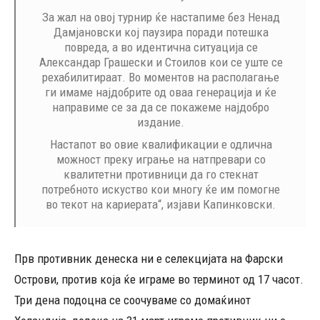
За жал на овој турнир ќе настапиме без Ненад
Дамјановски кој паузира поради потешка
повреда, а во идентична ситуација се
Александар Грашески и Стоилов кои се уште се
рехабилитираат. Во моментов на располагање
ги имаме најдобрите од оваа генерација и ќе
направиме се за да се покажеме најдобро
издание.
Настапот во овие квалификации е одлична
можност преку играње на натпревари со
квалитетни противници да го стекнат
потребното искуство кои многу ќе им помогне
во текот на кариерата“, изјави Капинковски.
Прв противник денеска ни е селекцијата на Фарски
Острови, против која ќе играме во терминот од 17 часот.
Три дена подоцна се соочуваме со домаќинот