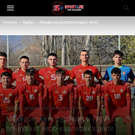
Почетна
Фудбал
Младински (репрезентации | лиги)
ФУДБАЛ
МЛАДИНСКИ (РЕПРЕЗЕНТАЦИИ | ЛИГИ)
Македонските фудбалери (У19) ги
почнуваат евро-квалификациите