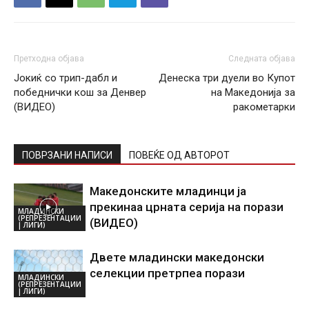
Претходна објава
Следната објава
Јокиќ со трип-дабл и
Денеска три дуели во Купот
победнички кош за Денвер
на Македонија за
(ВИДЕО)
ракометарки
ПОВРЗАНИ НАПИСИ
ПОВЕЌЕ ОД АВТОРОТ
Македонските младинци ја
прекинаа црната серија на порази
МЛАДИНСКИ
(РЕПРЕЗЕНТАЦИИ
(ВИДЕО)
| ЛИГИ)
Двете младински македонски
селекции претрпеа порази
МЛАДИНСКИ
(РЕПРЕЗЕНТАЦИИ
| ЛИГИ)