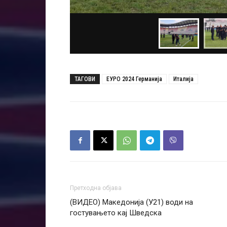
ТАГОВИ
ЕУРО 2024 Германија
Италија
Претходна објава
(ВИДЕО) Македонија (У21) води на
гостувањето кај Шведска