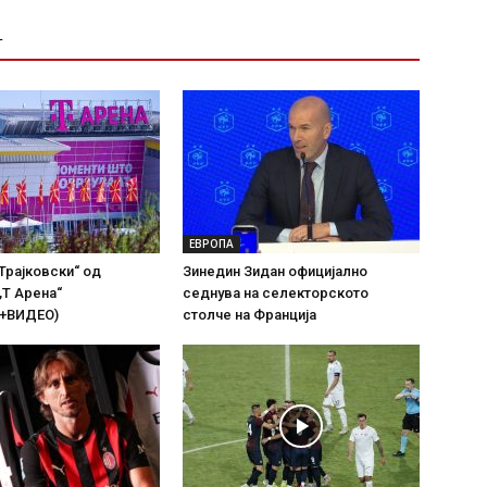
Т
ЕВРОПА
Трајковски“ од
Зинедин Зидан официјално
„Т Арена“
седнува на селекторското
+ВИДЕО)
столче на Франција