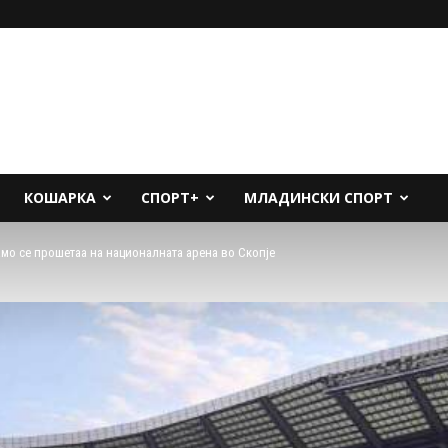
КОШАРКА
СПОРТ+
МЛАДИНСКИ СПОРТ
амо се прошетаа на националната арена во Скопје