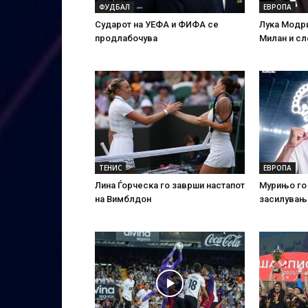
ФУДБАЛ
ЕВРОПА
Сударот на УЕФА и ФИФА се
Лука Модр
продлабочува
Милан и сл
ТЕНИС
ЕВРОПА
Лина Ѓорческа го заврши настапот
Мурињо го
на Вимблдон
засилувањ