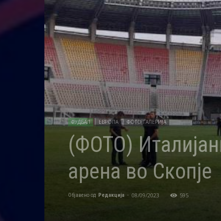
ФУДБАЛ
ЕВРОПА
ФОТО ГАЛЕРИЈА
(ФОТО) Италијан
арена во Скопје
08/09/2023
595
Објавено од
Редакција
-