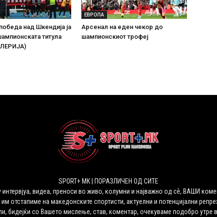
ЕВРОПА
победа над Шкендија ја
Арсенал на еден чекор до
ампионската титула
шампионскиот трофеј
ЛЕРИЈА)
SPORT+ MK | ПОРАЗЛИЧЕН ОД СИТЕ
 интервјуа, видеа, преноси во живо, колумни и најважно од сѐ, ВАШИ коме
 им отстапиме на македонските спортисти, актуелни и потенцијални репрез
ли, бидејќи со Вашето мислење, став, коментар, очекуваме подобро утре 