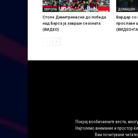
ЕВРОПА
ДОМАШЕН
Столе Димитриевски до победа
Вардар со 
над Барса ја заврши сезоната
прослави ш
(ВИДЕО)
(ВИДЕО+ГА
Покрај вообичаените вести, многу
Најголемо внимание и простор ќе
Вам почитувани читате