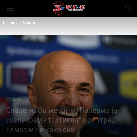
Почетна
Фудбал
ФУДБАЛ
Спалети: Од мечот во Палермо ја
извлековме тактиклата за утре…
Елмас ми е како син