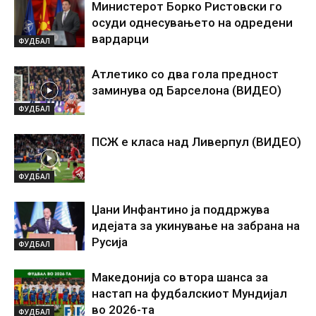
Министерот Борко Ристовски го
осуди однесувањето на одредени
вардарци
ФУДБАЛ
Атлетико со два гола предност
заминува од Барселона (ВИДЕО)
ФУДБАЛ
ПСЖ е класа над Ливерпул (ВИДЕО)
ФУДБАЛ
Џани Инфантино ја поддржува
идејата за укинување на забрана на
Русија
ФУДБАЛ
Македонија со втора шанса за
настап на фудбалскиот Мундијал
во 2026-та
ФУДБАЛ