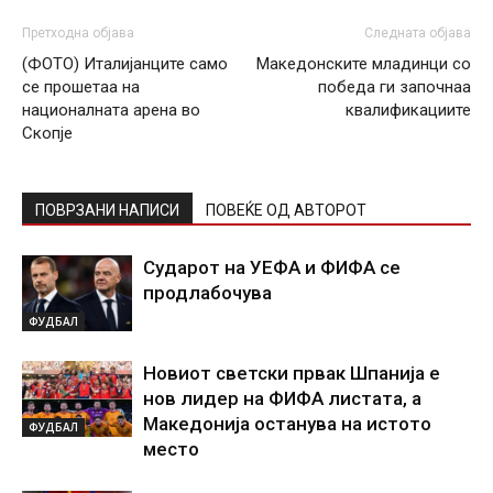
Претходна објава
Следната објава
(ФОТО) Италијанците само
Македонските младинци со
се прошетаа на
победа ги започнаа
националната арена во
квалификациите
Скопје
ПОВРЗАНИ НАПИСИ
ПОВЕЌЕ ОД АВТОРОТ
Сударот на УЕФА и ФИФА се
продлабочува
ФУДБАЛ
Новиот светски првак Шпанија е
нов лидер на ФИФА листата, а
Македонија останува на истото
ФУДБАЛ
место