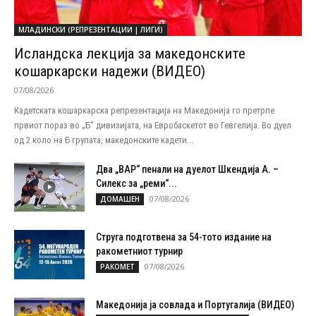
МЛАДИНСКИ (РЕПРЕЗЕНТАЦИИ | ЛИГИ)
Исландска лекција за македонските
кошаркарски надежи (ВИДЕО)
07/08/2026
Кадетската кошаркарска репрезентација на Македонија го претрпе
првиот пораз во „Б“ дивизијата, на Евробаскетот во Гевгелија. Во дуел
од 2.коло на Б групата, македонските кадети...
Два „ВАР“ пенали на дуелот Шкендија А. –
Силекс за „реми“...
07/08/2026
ДОМАШЕН
Струга подготвена за 54-тото издание на
ракометниот турнир
07/08/2026
РАКОМЕТ
Македонија ја совлада и Португалија (ВИДЕО)