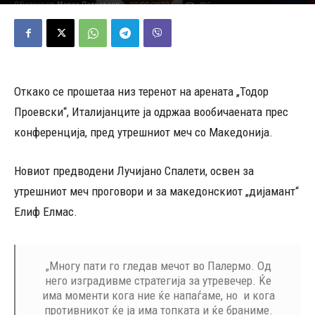
08/09/2023
486
Објавено од
Марио Петровски
-
Откако се прошетаа низ теренот на арената „Тодор
Проевски“, Италијанците ја одржаа вообичаената прес
конференција, пред утрешниот меч со Македонија.
Новиот предводени Лучијано Спалети, освен за
утрешниот меч проговори и за македонскиот „дијамант“
Елиф Елмас.
„Многу пати го гледав мечот во Палермо. Од
него изградивме стратегија за утревечер. Ќе
има моменти кога ние ќе напаѓаме, но и кога
противникот ќе ја има топката и ќе браниме.