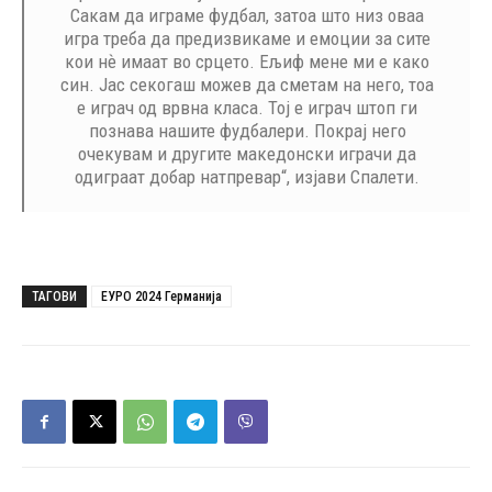
Сакам да играме фудбал, затоа што низ оваа
игра треба да предизвикаме и емоции за сите
кои нѐ имаат во срцето. Ељиф мене ми е како
син. Јас секогаш можев да сметам на него, тоа
е играч од врвна класа. Тој е играч штоп ги
познава нашите фудбалери. Покрај него
очекувам и другите македонски играчи да
одиграат добар натпревар“, изјави Спалети.
ТАГОВИ
ЕУРО 2024 Германија