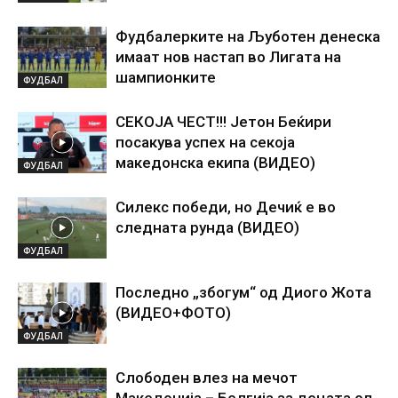
Фудбалерките на Љуботен денеска
имаат нов настап во Лигата на
шампионките
ФУДБАЛ
СЕКОЈА ЧЕСТ!!! Јетон Беќири
посакува успех на секоја
македонска екипа (ВИДЕО)
ФУДБАЛ
Силекс победи, но Дечиќ е во
следната рунда (ВИДЕО)
ФУДБАЛ
Последно „збогум“ од Диого Жота
(ВИДЕО+ФОТО)
ФУДБАЛ
Слободен влез на мечот