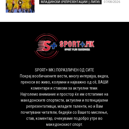
07/08/2026
МЛАДИНСКИ (РЕПРЕЗЕНТАЦИИ | ЛИГИ)
SPORT+ MK | ПОРАЗЛИЧЕН ОД СИТЕ
Покрај вообичаените вести, многу интервјуа, видеа,
преноси во живо, колумни и најважно од сѐ, ВАШИ
коментари и ставови за актуелни теми.
Најголемо внимание и простор ќе им отстапиме на
македонските спортисти, актуелни и потенцијални
репрезентативци, младите таленти, но и Вам
почитувани читатели, бидејќи со Вашето мислење,
став, коментар, очекуваме подобро утре во
македонскиот спорт.