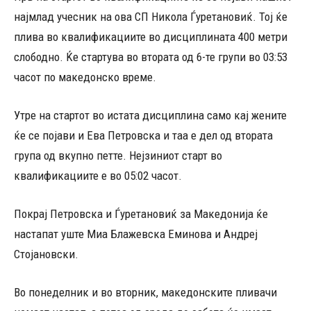
најмлад учесник на ова СП Никола Ѓуретановиќ. Тој ќе
плива во квалификациите во дисциплината 400 метри
слободно. Ќе стартува во втората од 6-те групи во 03:53
часот по македонско време.
Утре на стартот во истата дисциплина само кај жените
ќе се појави и Ева Петровска и таа е дел од втората
група од вкупно петте. Нејзиниот старт во
квалификациите е во 05:02 часот.
Покрај Петровска и Ѓуретановиќ за Македонија ќе
настапат уште Миа Блажевска Еминова и Андреј
Стојановски.
Во понеделник и во вторник, македонските пливачи