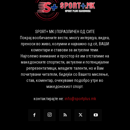
SPORT+ MK | ПОРАЗЛИЧЕН ОД СИТЕ
Покрај вообичаените вести, многу интервјуа, видеа,
преноси во живо, колумни и најважно од сѐ, ВАШИ
коментари и ставови за актуелни теми.
Најголемо внимание и простор ќе им отстапиме на
македонските спортисти, актуелни и потенцијални
репрезентативци, младите таленти, но и Вам
почитувани читатели, бидејќи со Вашето мислење,
став, коментар, очекуваме подобро утре во
македонскиот спорт.
контактирајте не:
info@sportplus.mk