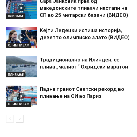
Сара Јанковиќ прва од
македонските пливачи настапи на
СП во 25 метарски базени (ВИДЕО)
ПЛИВАЊЕ
Кејти Ледецки испиша историја,
деветто олимписко злато (ВИДЕО)
ОЛИМПИЗАМ
Традиционално на Илинден, се
плива „малиот“ Охридски маратон
ПЛИВАЊЕ
Падна првиот Светски рекорд во
пливање на ОИ во Париз
ОЛИМПИЗАМ