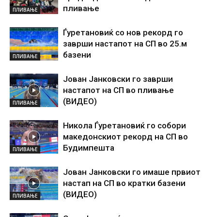
пливање
ПЛИВАЊЕ
Ѓуретановиќ со нов рекорд го
заврши настапот на СП во 25.м
базени
ПЛИВАЊЕ
Јован Јанковски го заврши
настапот на СП во пливање
(ВИДЕО)
ПЛИВАЊЕ
Никола Ѓуретановиќ го собори
македонскиот рекорд на СП во
Будимпешта
ПЛИВАЊЕ
Јован Јанковски го имаше првиот
настап на СП во кратки базени
(ВИДЕО)
ПЛИВАЊЕ