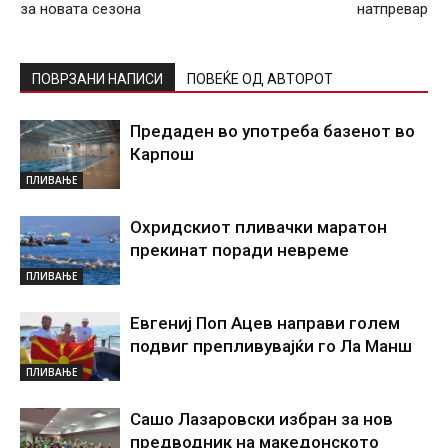
за новата сезона
натпревар
ПОВРЗАНИ НАПИСИ
ПОВЕЌЕ ОД АВТОРОТ
Предаден во употреба базенот во
Карпош
ПЛИВАЊЕ
Охридскиот пливачки маратон
прекинат поради невреме
ПЛИВАЊЕ
Евгениј Поп Ацев направи голем
подвиг препливувајќи го Ла Манш
ПЛИВАЊЕ
Сашо Лазаровски избран за нов
предводник на македонското