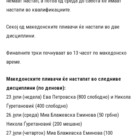
немаат настап, а потоа од среда до сабота ќе имаат
настапи во квалификациите.
Секој од македонските пливачи ќе настапи во две
дисциплини.
Финалните трки почнуваат во 13 часот по македонско
време.
Македонските пливачи ќе настапат во следниве
дисциплини (по денови):
23.јули (недела) Ева Петровска (800 слободно) и Никола
Ѓуретановиќ (400 слободно)
26.јули (среда) Миа Блажевска Еминова (50 грбно)
Никола Ѓуретановиќ (200 мешано)
27.јули (четврток) Миа Блажевска Еминова (100