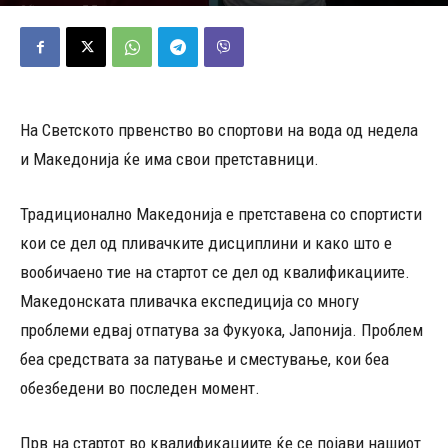
22/07/2023
612
Објавено од
ДД
-
На Светското првенство во спортови на вода од недела
и Македонија ќе има свои претставници.
Традиционално Македонија е претставена со спортисти
кои се дел од пливачките дисциплини и како што е
вообичаено тие на стартот се дел од квалификациите.
Македонската пливачка експедиција со многу
проблеми едвај отпатува за Фукуока, Јапонија. Проблем
беа средствата за патување и сместување, кои беа
обезбедени во последен момент.
Прв на стартот во квалификациите ќе се појави нашиот