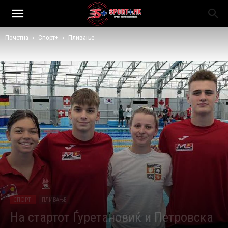
Почетна
Спорт+
Пливање
СПОРТ+
ПЛИВАЊЕ
На стартот Ѓуретановиќ и Петровска