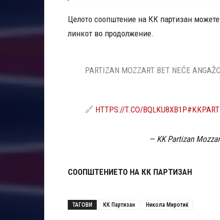
Целото соопштение на КК партизан можете 
линкот во продолжение.
PARTIZAN MOZZART BET NEĆE ANGAŽO
🔗
HTTPS://T.CO/BQLKU8XB1P
#KKPART
— KK Partizan Mozzar
СООПШТЕНИЕТО НА КК ПАРТИЗАН
ТАГОВИ
КК Партизан
Никола Миротиќ