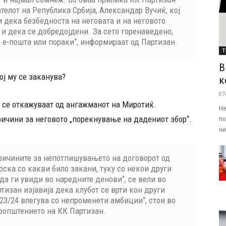
телот на Република Србија, Александар Вучиќ, кој
и дека безбедноста на неговата и на неговото
 и дека се добредојдени. За сето горенаведено,
 е-пошта или пораки“, информираат од Партизан.
Т
В
ој му се заканува?
к
07
 се откажуваат од ангажманот на Миротиќ.
Не
ричини за неговото „порекнување на дадениот збор“.
по
ни.
ричините за непотпишувањето на договорот од
ска со какви било закани, туку со некои други
да ги увиди во наредните денови“, се вели во
тизан изјавија дека клубот се врти кон други
023/24 влегува со непроменети амбиции“, стои во
оопштението на КК Партизан.