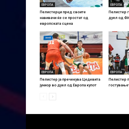
ЕВРОПА
ЕВРОПА
Пелистерци пред своите
Пелистер г
навивачи ќе се простат од
дуел од ФИ
европската сцена
ЕВРОПА
ЕВРОПА
Пелистер ја пречекува Цедевита
Пелистер п
јуниор во дуел од Европа купот
гостувањет