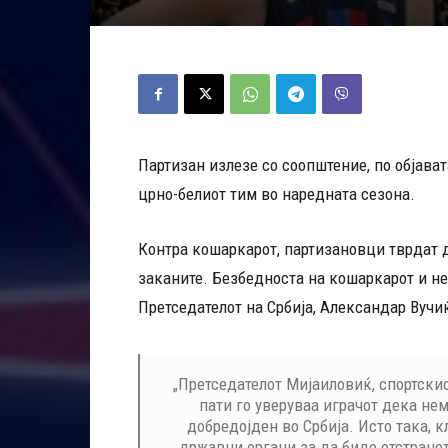
Партизан излезе со соопштение, по објава
црно-белиот тим во наредната сезона.
Контра кошаркарот, партизановци тврдат 
заканите. Безбедноста на кошаркарот и не
Претседателот на Србија, Александар Вучи
„Претседателот Мијаиловиќ, спортски
пати го уверуваа играчот дека не
добредојден во Србија. Исто така, 
државни органи за да биде отстране