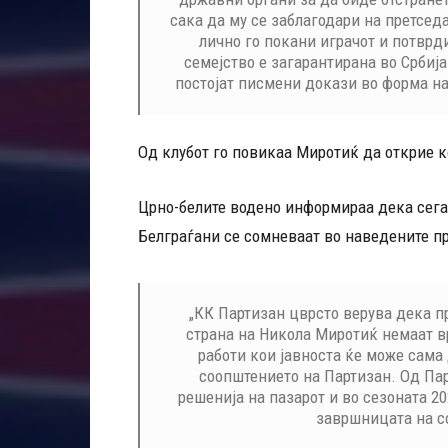
сака да му се заблагодари на претседа
лично го покани играчот и потврд
семејство е загарантирана во Србија
постојат писмени докази во форма на
Од клубот го повикаа Миротиќ да открие к
Црно-белите водено информираа дека сега
Белграѓани се сомневаат во наведените п
„КК Партизан цврсто верува дека п
страна на Никола Миротиќ немаат вр
работи кои јавноста ќе може сама 
соопштението на Партизан. Од Пар
решенија на пазарот и во сезоната 2
завршницата на с