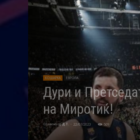
КОШАРКА
ЕВРОПА
Дури и Претседа
на Миротиќ!
22/07/2023
509
Објавено од
Д.Т.
-