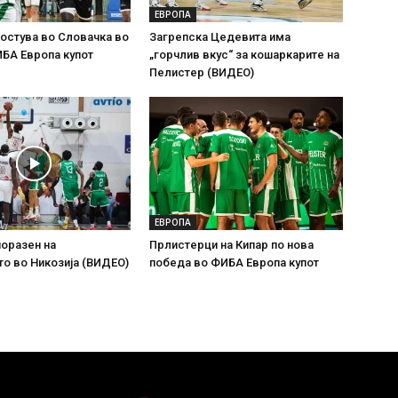
ЕВРОПА
остува во Словачка во
Загрепска Цедевита има
БА Европа купот
„горчлив вкус“ за кошаркарите на
Пелистер (ВИДЕО)
ЕВРОПА
оразен на
Прлистерци на Кипар по нова
о во Никозија (ВИДЕО)
победа во ФИБА Европа купот