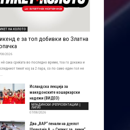
ИКЕТ НА КОЛОТО
икенд е за топ добивки во Златна
опачка
/08/2026
 нѐ сака среќата во последно време, тоа го докажа и
следниот тикет кој за 2 пара, со по само еден гол не
..
Исландска лекција за
македонските кошаркарски
надежи (ВИДЕО)
МЛАДИНСКИ (РЕПРЕЗЕНТАЦИИ |
ЛИГИ)
07/08/2026
Два „ВАР“ пенали на дуелот
Шкендија А. – Силекс за „реми“...