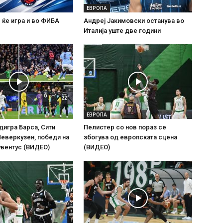
ЕВРОПА
 ќе игра и во ФИБА
Андреј Јакимовски останува во
Италија уште две години
ЕВРОПА
адигра Барса, Сити
Пелистер со нов пораз се
Леверкузен, победи на
збогува од европската сцена
увентус (ВИДЕО)
(ВИДЕО)