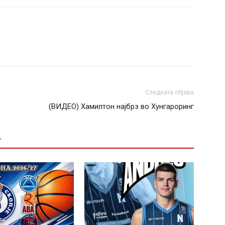
Следната објава
(ВИДЕО) Хамилтон најбрз во Хунгароринг
Т