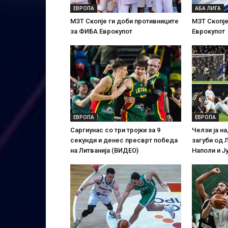
ЕВРОПА
АБА ЛИГА
МЗТ Скопје ги доби противниците
МЗТ Скопје
за ФИБА Еврокупот
Еврокупот
ЕВРОПА
ЕВРОПА
Саргиунас со три тројки за 9
Челзи ја н
секунди и денес пресврт победа
загуби од 
на Литванија (ВИДЕО)
Наполи и Ј