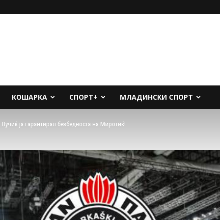
КОШАРКА
СПОРТ+
МЛАДИНСКИ СПОРТ
 Вучиќ ја гарантирал безбедноста на Миротиќ!