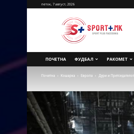
петок, 7 август, 2026
Sport
Plus
Macedonia
ПОЧЕТНА
ФУДБАЛ
РАКОМЕТ
Почетна
Кошарка
Европа
Дури и Претседателот