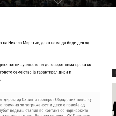
та на Никола Миротиќ, дека нема да биде дел од
дека потпишувањето на договорот нема врска со
говото семејство ја гарантирал дири и
ќ.
от директор Савиќ и тренерот Обрадовиќ неколку
ма причина за загриженост и дека е повеќе од
клубот веднаш стапил во контакт со највисоките
т и најмал сомнеж. Во оваа прилика КК Партизан