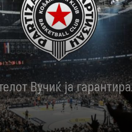
телот Вучиќ ја гарантир