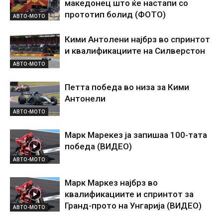
македонец што ќе настапи со
прототип болид (ФОТО)
АВТО-МОТО
Кими Антолени најбрз во спринтот
и квалификациите на Силверстон
АВТО-МОТО
Петта победа во низа за Кими
Антонели
АВТО-МОТО
Марк Марекез ја запишаа 100-тата
победа (ВИДЕО)
АВТО-МОТО
Марк Маркез најбрз во
квалификациите и спринтот за
Гранд-прото на Унгарија (ВИДЕО)
АВТО-МОТО