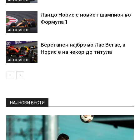
Ландо Норис е новиот шампион во
Формула 1
АВТО-МОТО
Верстапен најбрз во Лас Вегас, а
Норис е на чекор до титула
АВТО-МОТО
НАЈНОВИ ВЕСТИ