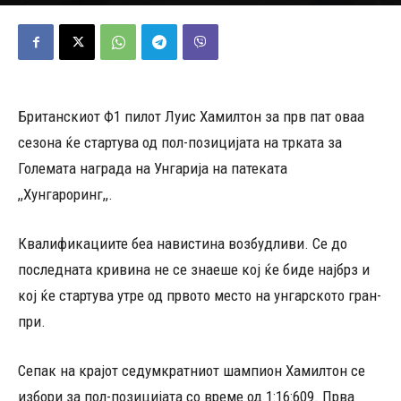
22/07/2023
628
Објавено од
Томислав Атанасовски
-
Британскиот Ф1 пилот Луис Хамилтон за прв пат оваа
сезона ќе стартува од пол-позицијата на трката за
Големата награда на Унгарија на патеката
,,Хунгароринг,,.
Квалификациите беа навистина возбудливи. Се до
последната кривина не се знаеше кој ќе биде најбрз и
кој ќе стартува утре од првото место на унгарското гран-
при.
Сепак на крајот седумкратниот шампион Хамилтон се
избори за пол-позицијата со време од 1:16:609. Прва