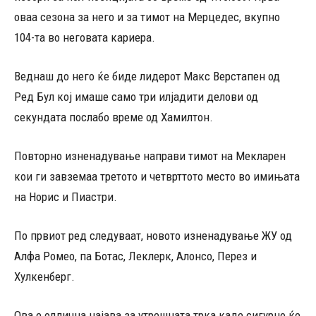
оваа сезона за него и за тимот на Мерцедес, вкупно
104-та во неговата кариера.
Веднаш до него ќе биде лидерот Макс Верстапен од
Ред Бул кој имаше само три илјадити делови од
секундата послабо време од Хамилтон.
Повторно изненадување направи тимот на Мекларен
кои ги завземаа третото и четврттото место во имињата
на Норис и Пиастри.
По првиот ред следуваат, новото изненадување ЖУ од
Алфа Ромео, па Ботас, Леклерк, Алонсо, Перез и
Хулкенберг.
Ова е одлична најава за утрешната трка каде сигурно ќе