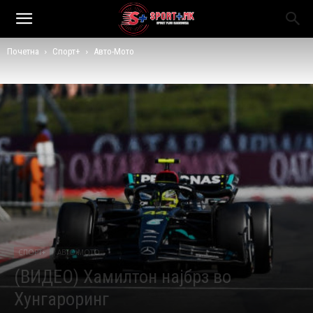
Почетна
Спорт+
Авто-Мото
СПОРТ+
АВТО-МОТО
(ВИДЕО) Хамилтон најбрз во
Хунгароринг