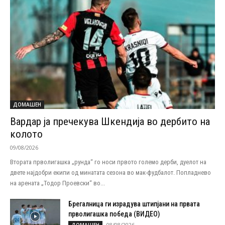
ДОМАШЕН
Вардар ја пречекува Шкендија во дербито на
колото
09/08/2026
Втората прволигашка „рунда“ го носи првото големо дерби, дуелот на
двете најдобри екипи од минатата сезона во мак-фудбалот. Попладнево
на арената „Тодор Проевски“ во...
Брегалница ги израдува штипјани на првата
прволигашка победа (ВИДЕО)
08/08/2026
ДОМАШЕН