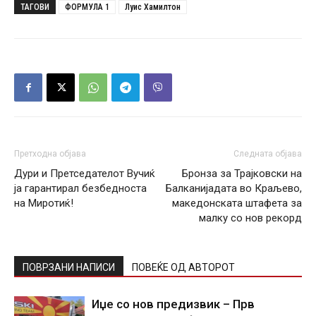
ТАГОВИ
ФОРМУЛА 1
Луис Хамилтон
Претходна објава
Следната објава
Дури и Претседателот Вучиќ
Бронза за Трајковски на
ја гарантирал безбедноста
Балканијадата во Краљево,
на Миротиќ!
македонската штафета за
малку со нов рекорд
ПОВРЗАНИ НАПИСИ
ПОВЕЌЕ ОД АВТОРОТ
Иџе со нов предизвик – Прв