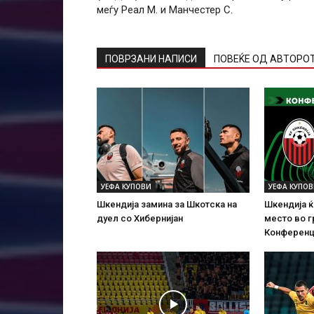
меѓу Реал М. и Манчестер С.
ПОВРЗАНИ НАПИСИ
ПОВЕЌЕ ОД АВТОРО
УЕФА КУПОВИ
УЕФА КУПО
Шкендија замина за Шкотска на
Шкендија ќ
дуел со Хибернијан
место во г
Конференц