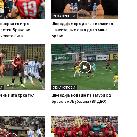
ВИ
УЕФА КУПОВИ
ечерва го игра
Шкендија мора да ги реализира
ротив Браво во
шансите, ако сака да го мине
иската лига
Браво
ВИ
УЕФА КУПОВИ
тив Рига брка гол
Шкендија водеше па загуби од
Браво во Љубљана (ВИДЕО)