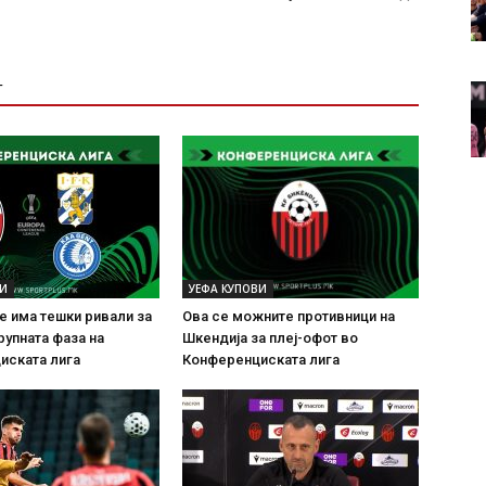
Т
ВИ
УЕФА КУПОВИ
е има тешки ривали за
Ова се можните противници на
рупната фаза на
Шкендија за плеј-офот во
иската лига
Конференциската лига