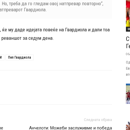
Но, треба да го гледам овој натпревар повторно“,
натпреварот Гвардиола.
ќе му даде идејата повеќе на Гвардиола и дали тоа
М
о реваншот за седум дена.
С
Г
06
И
Пеп Гвардиола
Од
Ев
вт
Следната објава
ле
Анчелоти: Можеби заслуживме и победа