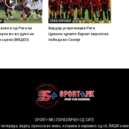
ВИ
УЕФА КУПОВИ
азен и од Рига на
Вардар ја пречекува Рига:
рен во во дуел на
Црвено-црните бараат европска
а сцена (ВИДЕО)
победа во Скопје
SPORT+ MK | ПОРАЗЛИЧЕН ОД СИТЕ
 интервјуа, видеа, преноси во живо, колумни и најважно од сѐ, ВАШИ коме