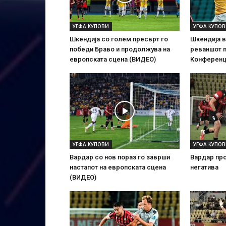
УЕФА КУПОВИ
УЕФА КУПО
Шкендија со голем пресврт го
Шкендија в
победи Браво и продолжува на
реваншот п
европската сцена (ВИДЕО)
Конференц
УЕФА КУПОВИ
УЕФА КУПО
Вардар со нов пораз го заврши
Вардар про
настапот на европската сцена
негатива
(ВИДЕО)