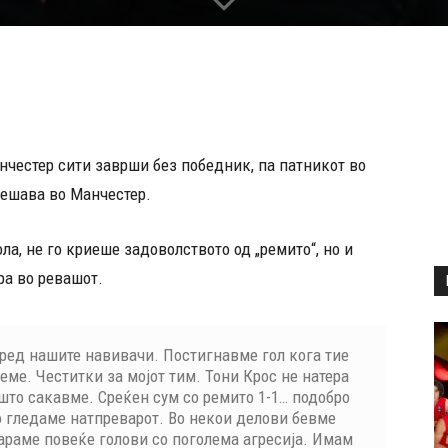
анчестер сити заврши без победник, па патникот во
решава во Манчестер.
а, не го криеше задоволството од „ремито“, но и
ра во ревашот.
пред нашите навивачи. Постигнавме гол кога тие
еме. Честитки за мојот тим. Тони Крос не натера
што сакавме. Среќен сум со ремито 1-1… подобро
го гледаме натпреварот. Во некои делови бевме
араме повеќе голови со поголема агресија. Имам