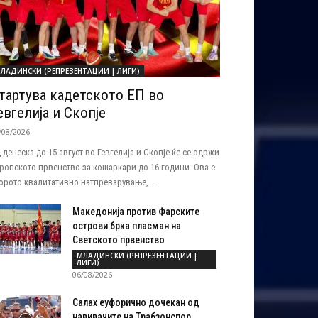
ЛАДИНСКИ (РЕПРЕЗЕНТАЦИИ | ЛИГИ)
тартува кадетското ЕП во
евгелија и Скопје
/08/2026
 денеска до 15 август во Гевгелија и Скопје ќе се одржи
ропското првенство за кошаркари до 16 години. Ова е
орото квалитативно натпреварување,...
Македонија против Фарските
острови брка пласман на
Светското првенство
МЛАДИНСКИ (РЕПРЕЗЕНТАЦИИ |
ЛИГИ)
06/08/2026
Салах еуфорично дочекан од
навивачите на Трабзонспор