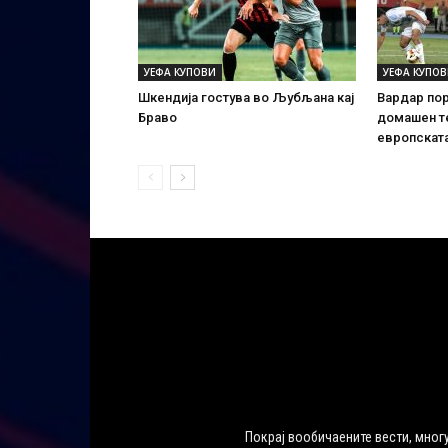
УЕФА КУПОВИ
УЕФА КУПО
Шкендија гостува во Љубљана кај
Вардар пор
Браво
домашен те
европскат
Покрај вообичаените вести, многу