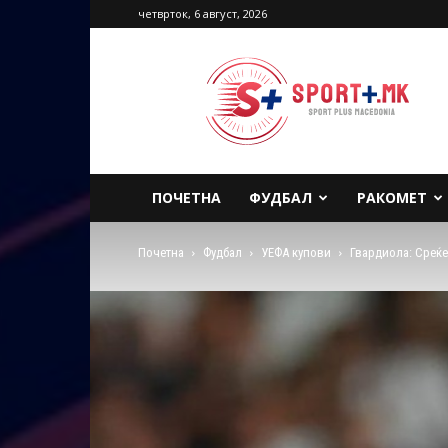
четврток, 6 август, 2026
Sport
Plus
Macedonia
ПОЧЕТНА
ФУДБАЛ
РАКОМЕТ
Почетна
Фудбал
УЕФА купови
Гвардиола: Среќе