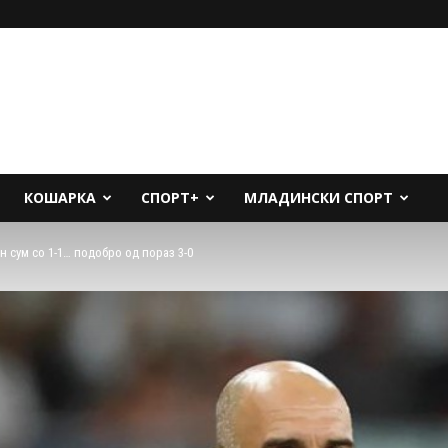
КОШАРКА
СПОРТ+
МЛАДИНСКИ СПОРТ
н сум со 1-1… подобро од пораз 3-0