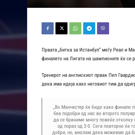
Првата „битка за Истанбул“ меѓу Реал и М
финалето на Лигата на шампионите ќе се 
Тренерот на англискиот првак Пеп Гвардиол
дека има идеја како неговиот тим да одиг
„Во Манчестер ќе биде како финале 
беа подобри од нас во второто полувр
да се браниме многу повеќе отколку 
од пораз од 3-0. Сега повторно ќе 
добри, но, мислам дека можевме да б