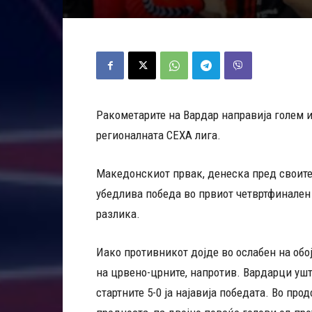
Ракометарите на Вардар направија голем 
регионалната СЕХА лига.
Македонскиот првак, денеска пред своите
убедлива победа во првиот четвртфинален 
разлика.
Иако противникот дојде во ослабен на обој
на црвено-црните, напротив. Вардарци уште
стартните 5-0 ја најавија победата. Во п