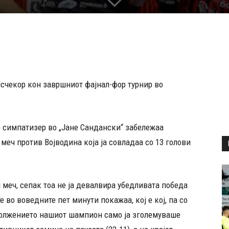
исчекор кон завршниот фајнал-фор турнир во
 симпатизер во „Јане Сандански“ забележаа
меч против Војводина која ја совладаа со 13 голови
 меч, сепак тоа не ја девалвира убедливата победа
 во воведните пет минути покажаа, кој е кој, па со
родолжението нашиот шампион само ја зголемуваше