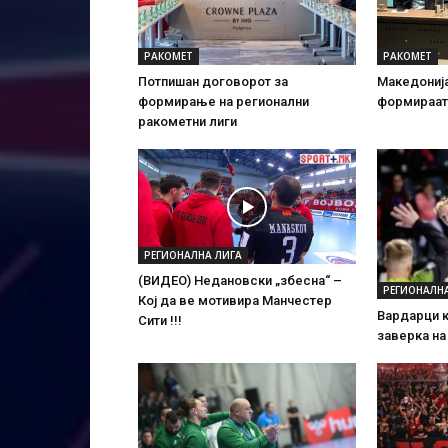
РАКОМЕТ
РАКОМЕТ
Потпишан договорот за
Македонија
формирање на регионални
формираат
ракометни лиги
РЕГИОНАЛНА ЛИГА
(ВИДЕО) Недановски „збесна“ –
РЕГИОНАЛН
Кој да ве мотивира Манчестер
Вардарци к
Сити !!!
заверка на