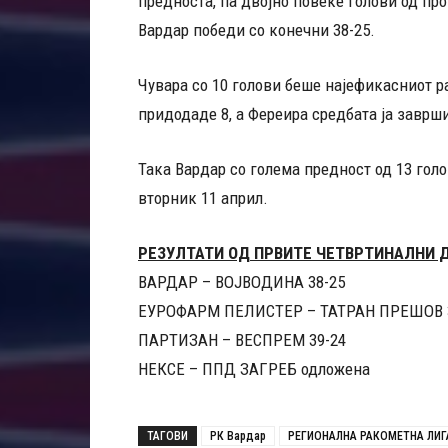
предноста, па двојно повеќе голови од прот
Вардар победи со конечни 38-25.
Чувара со 10 голови беше најефикасниот р
придодаде 8, а Фереира средбата ја заврши
Така Вардар со голема предност од 13 гол
вторник 11 април.
РЕЗУЛТАТИ ОД ПРВИТЕ ЧЕТВРТИНАЛНИ 
ВАРДАР – ВОЈВОДИНА 38-25
ЕУРОФАРМ ПЕЛИСТЕР – ТАТРАН ПРЕШОВ 
ПАРТИЗАН – ВЕСПРЕМ 39-24
НЕКСЕ – ППД ЗАГРЕБ одложена
ТАГОВИ
РК Вардар
РЕГИОНАЛНА РАКОМЕТНА ЛИГ