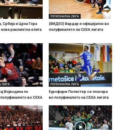
РЕГИОНАЛНА ЛИГА
, Србија и Црна Гора
(ВИДЕО) Вардар и официјално во
 нова ракометна елита
полуфиналето на СЕХА лигата
А ЛИГА
РЕГИОНАЛНА ЛИГА
ај Војводина по
Еурофарм Пелистер се пласира
 полуфиналето во СЕХА
во полуфиналето на СЕХА лигата