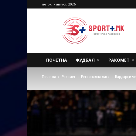
петок, 7 август, 2026
Sport
Plus
Macedonia
ПОЧЕТНА
ФУДБАЛ
РАКОМЕТ
Почетна
Ракомет
Регионална лига
Вардарци че