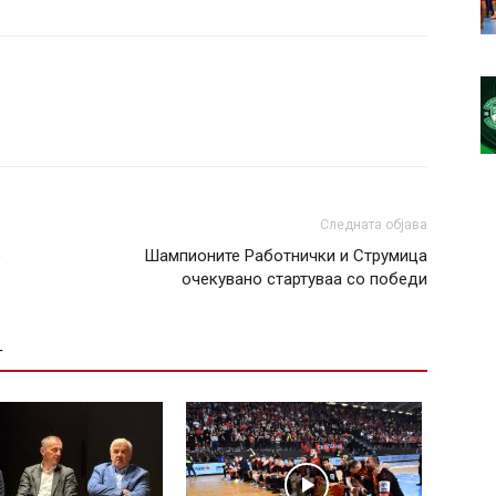
Следната објава
о
Шампионите Работнички и Струмица
очекувано стартуваа со победи
Т