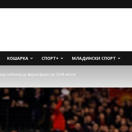
КОШАРКА
СПОРТ+
МЛАДИНСКИ СПОРТ
кор поблиску до фајнал-форот во СЕХА лигата