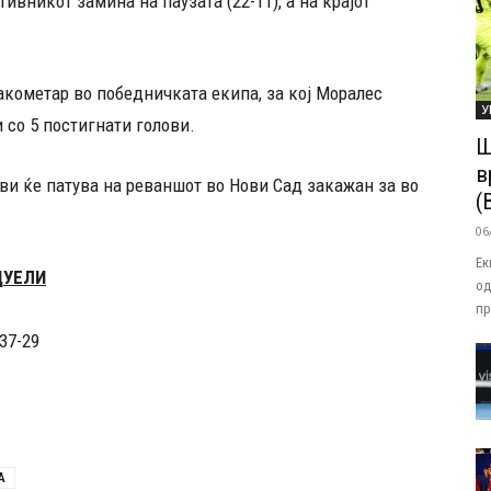
ивникот замина на паузата (22-11), а на крајот
акометар во победничката екипа, за кој Моралес
У
 со 5 постигнати голови.
Ш
в
ови ќе патува на реваншот во Нови Сад закажан за во
(
06
Ек
ДУЕЛИ
од
пр
37-29
А