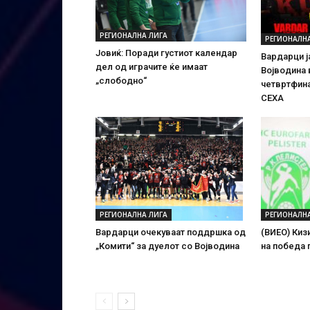
РЕГИОНАЛНА ЛИГА
РЕГИОНАЛН
Јовиќ: Поради густиот календар
Вардарци ј
дел од играчите ќе имаат
Војводина 
„слободно“
четвртфин
СЕХА
РЕГИОНАЛН
РЕГИОНАЛНА ЛИГА
(ВИЕО) Киз
Вардарци очекуваат поддршка од
на победа 
„Комити“ за дуелот со Војводина