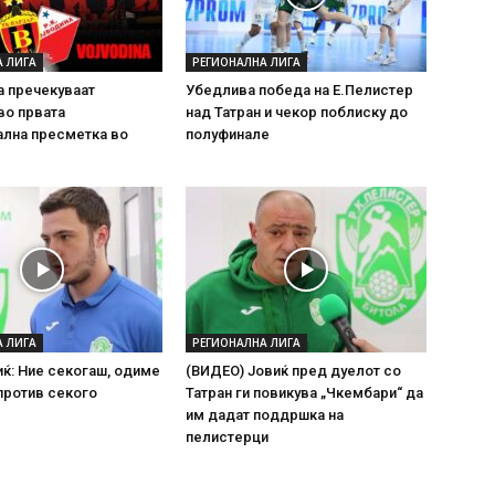
А ЛИГА
РЕГИОНАЛНА ЛИГА
а пречекуваат
Убедлива победа на Е.Пелистер
во првата
над Татран и чекор поблиску до
ална пресметка во
полуфинале
А ЛИГА
РЕГИОНАЛНА ЛИГА
иќ: Ние секогаш, одиме
(ВИДЕО) Јовиќ пред дуелот со
против секого
Татран ги повикува „Чкембари“ да
им дадат поддршка на
пелистерци