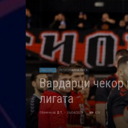
РАКОМЕТ
РЕГИОНАЛНА ЛИГА
Вардарци чекор 
лигата
06/04/2023
676
Објавено од
Д.Т.
-