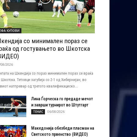
ЕФА КУПОВИ
кендија со минимален пораз се
раќа од гостувањето во Шкотска
ВИДЕО)
/08/2026
ипата на Шкендија со пораз минимален пораз се враќа
 Шкотска. Тетовци загубија со 2-1 од Хибернијан, во
виот натпревар од третото квалификациско...
Лина Ѓорческа го предаде мечот
и заврши турнирот во Штутгарт
06/08/2026
ТЕНИС
Македонија обезбеди пласман на
Светското првенство (ВИДЕО)