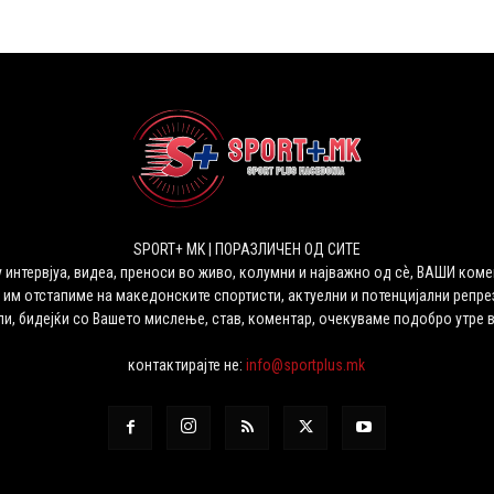
SPORT+ MK | ПОРАЗЛИЧЕН ОД СИТЕ
 интервјуа, видеа, преноси во живо, колумни и најважно од сѐ, ВАШИ коме
 им отстапиме на македонските спортисти, актуелни и потенцијални репрез
ли, бидејќи со Вашето мислење, став, коментар, очекуваме подобро утре 
контактирајте не:
info@sportplus.mk