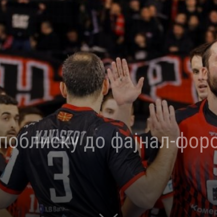
поблиску до фајнал-фор