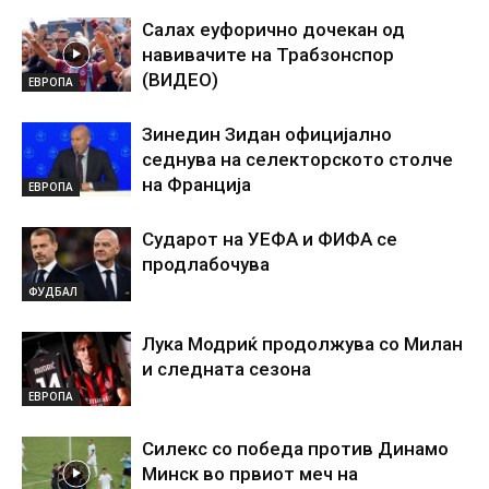
Салах еуфорично дочекан од
навивачите на Трабзонспор
(ВИДЕО)
ЕВРОПА
Зинедин Зидан официјално
седнува на селекторското столче
на Франција
ЕВРОПА
Сударот на УЕФА и ФИФА се
продлабочува
ФУДБАЛ
Лука Модриќ продолжува со Милан
и следната сезона
ЕВРОПА
Силекс со победа против Динамо
Минск во првиот меч на