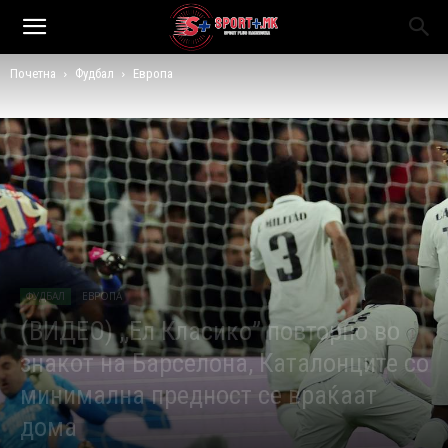
Почетна
Фудбал
Европа
ФУДБАЛ
ЕВРОПА
(ВИДЕО) ,,Ел Класико” повторно во
знакот на Барселона, Каталонците со
минимална предност се враќаат
дома