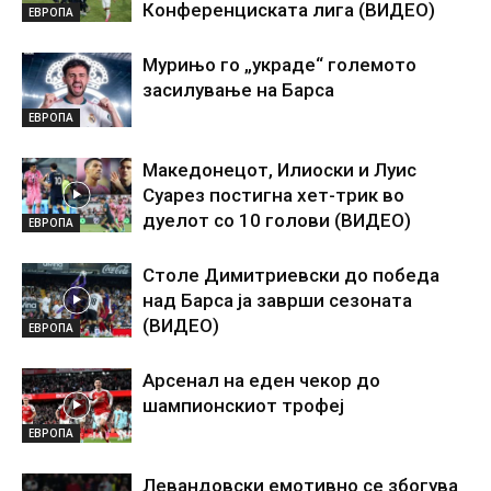
Конференциската лига (ВИДЕО)
ЕВРОПА
Мурињо го „украде“ големото
засилување на Барса
ЕВРОПА
Македонецот, Илиоски и Луис
Суарез постигна хет-трик во
дуелот со 10 голови (ВИДЕО)
ЕВРОПА
Столе Димитриевски до победа
над Барса ја заврши сезоната
(ВИДЕО)
ЕВРОПА
Арсенал на еден чекор до
шампионскиот трофеј
ЕВРОПА
Левандовски емотивно се збогува