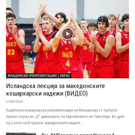
МЛАДИНСКИ (РЕПРЕЗЕНТАЦИИ | ЛИГИ)
Исландска лекција за македонските
кошаркарски надежи (ВИДЕО)
07/08/2026
Кадетската кошаркарска репрезентација на Македонија го претрпе
првиот пораз во „Б“ дивизијата, на Евробаскетот во Гевгелија. Во дуел
од 2.коло на Б групата, македонските кадети...