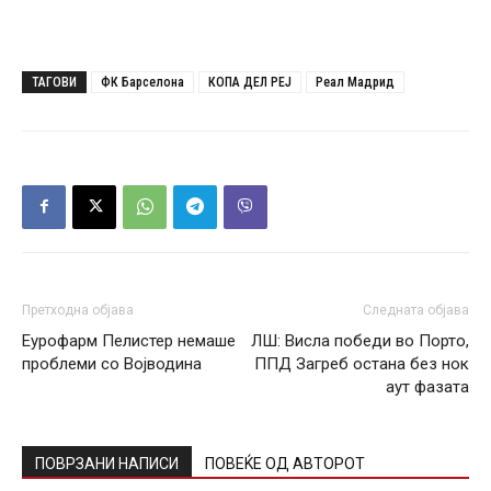
ТАГОВИ
ФК Барселона
КОПА ДЕЛ РЕЈ
Реал Мадрид
Претходна објава
Следната објава
Еурофарм Пелистер немаше
ЛШ: Висла победи во Порто,
проблеми со Војводина
ППД Загреб остана без нок
аут фазата
ПОВРЗАНИ НАПИСИ
ПОВЕЌЕ ОД АВТОРОТ