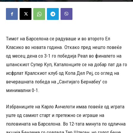
02/03/2023
527
Објавено од
Редакција
-
Тимот на Барселона се радуваше и во второто Ел
Класико во новата година. Откако пред нешто повеќе
од месец дена со 3-1 го победија Реал во финалето на
шпанскиот Супер Куп, Каталонците се на добар пат да го
исфрлат Кралскиот клуб од Копа Дел Реј, со оглед на
вечерашната победа на ,,Сантијаго Бернабеу’ со
минимални 0-1.
Избраниците на Карло Анчелоти имаа повеќе од играта
уште од самиот старт и претежно се играше на
половината на Барселона. Во 12-тата минута по одлична
акција Бензема го совлада Тер Штеген, но голот беше