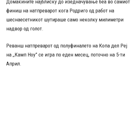
Домаќините најблиску до изедначување беа во самиот
финиш на натпреварот кога Родриго од работ на
шеснаесетникот шутираше само неколку милиметри
надвор од голот.
Реванш натпреварот од полуфиналето на Копа дел Реј
на ,,Камп Ноу” се игра по еден месец, поточно на 5-ти
Април.