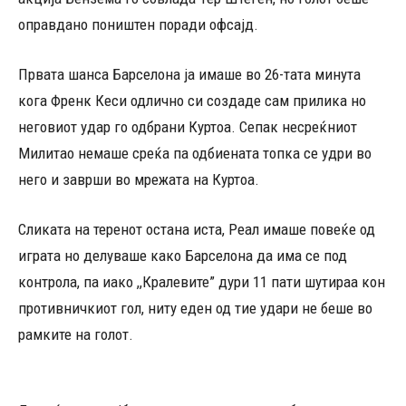
оправдано поништен поради офсајд.
Првата шанса Барселона ја имаше во 26-тата минута
кога Френк Кеси одлично си создаде сам прилика но
неговиот удар го одбрани Куртоа. Сепак несреќниот
Милитао немаше среќа па одбиената топка се удри во
него и заврши во мрежата на Куртоа.
Сликата на теренот остана иста, Реал имаше повеќе од
играта но делуваше како Барселона да има се под
контрола, па иако ,,Кралевите” дури 11 пати шутираа кон
противничкиот гол, ниту еден од тие удари не беше во
рамките на голот.