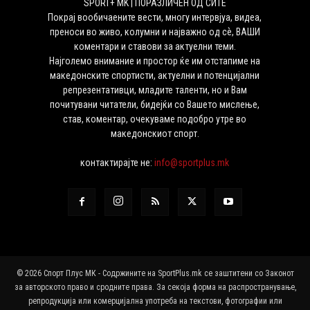
SPORT+ MK | ПОРАЗЛИЧЕН ОД СИТЕ
Покрај вообичаените вести, многу интервјуа, видеа,
преноси во живо, колумни и најважно од сѐ, ВАШИ
коментари и ставови за актуелни теми.
Најголемо внимание и простор ќе им отстапиме на
македонските спортисти, актуелни и потенцијални
репрезентативци, младите таленти, но и Вам
почитувани читатели, бидејќи со Вашето мислење,
став, коментар, очекуваме подобро утре во
македонскиот спорт.
контактирајте не:
info@sportplus.mk
© 2026 Спорт Плус МК - Содржините на SportPlus.mk се заштитени со Законот
за авторското право и сродните права. За секоја форма на распространување,
репродукција или комерцијална употреба на текстови, фотографии или