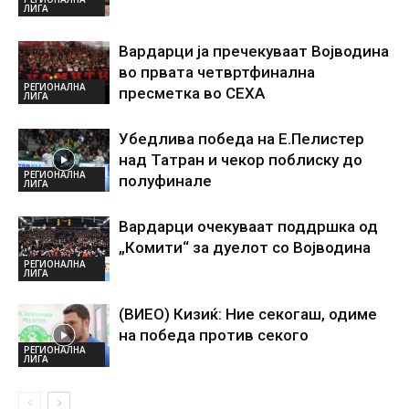
ЛИГА
Вардарци ја пречекуваат Војводина
во првата четвртфинална
РЕГИОНАЛНА
пресметка во СЕХА
ЛИГА
Убедлива победа на Е.Пелистер
над Татран и чекор поблиску до
РЕГИОНАЛНА
полуфинале
ЛИГА
Вардарци очекуваат поддршка од
„Комити“ за дуелот со Војводина
РЕГИОНАЛНА
ЛИГА
(ВИЕО) Кизиќ: Ние секогаш, одиме
на победа против секого
РЕГИОНАЛНА
ЛИГА