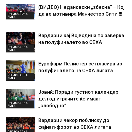
(ВИДЕО) Недановски „збесна“ – Кој
да ве мотивира Манчестер Сити !!!
РЕГИОНАЛНА
ЛИГА
Вардарци кај Војводина по заверка
на полуфиналето во СЕХА
РЕГИОНАЛНА
ЛИГА
Еурофарм Пелистер се пласира во
полуфиналето на СЕХА лигата
РЕГИОНАЛНА
ЛИГА
Јовиќ: Поради густиот календар
дел од играчите ќе имаат
РЕГИОНАЛНА
„слободно“
ЛИГА
Вардарци чекор поблиску до
фајнал-форот во СЕХА лигата
РЕГИОНАЛНА