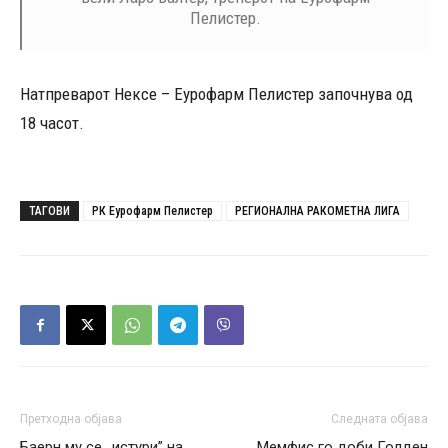
Пелистер.
Натпреварот Нексе – Еурофарм Пелистер започнува од
18 часот.
ТАГОВИ
РК Еурофарм Пелистер
РЕГИОНАЛНА РАКОМЕТНА ЛИГА
Претходна објава
Следната објава
Баерн му се ,,истури” на
Мемфис го доби Голден