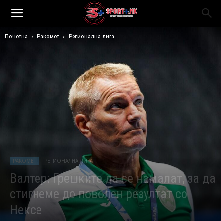
Почетна
Ракомет
Регионална лига
РАКОМЕТ
РЕГИОНАЛНА ЛИГА
Валтер: Грешките да се намалат, за да
стигнеме до поволен резултат со
Нексе