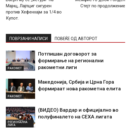
Мајнц, Лајпциг сигурен
Стејт по продолжение
против Хефенхајм за 1/4 во
Купот.
ПОВРЗАНИ НАПИСИ
ПОВЕЌЕ ОД АВТОРОТ
Потпишан договорот за
формирање на регионални
ракометни лиги
РАКОМЕТ
Македонија, Србија и Црна Гора
формираат нова ракометна елита
РАКОМЕТ
(ВИДЕО) Вардар и официјално во
полуфиналето на СЕХА лигата
РЕГИОНАЛНА
ЛИГА