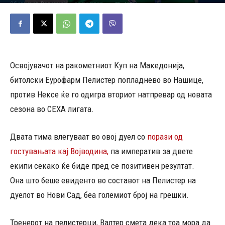
02/02/2023
420
Објавено од
Редакција
-
Освојувачот на ракометниот Куп на Македонија,
битолски Еурофарм Пелистер попладнево во Нашице,
против Нексе ќе го одигра вториот натпревар од новата
сезона во СЕХА лигата.
Двата тима влегуваат во овој дуел со
порази од
гостувањата кај Војводина,
па императив за двете
екипи секако ќе биде пред се позитивен резултат.
Она што беше евиденто во составот на Пелистер на
дуелот во Нови Сад, беа големиот број на грешки.
Тренерот на пелистерци, Валтер смета дека тоа мора да