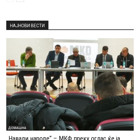
НАЈНОВИ ВЕСТИ
ДОМАШНА
„Навали народе“ – МКФ преку оглас ќе ја