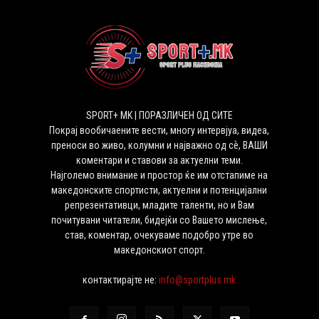
SPORT+ MK | ПОРАЗЛИЧЕН ОД СИТЕ
Покрај вообичаените вести, многу интервјуа, видеа,
преноси во живо, колумни и најважно од сѐ, ВАШИ
коментари и ставови за актуелни теми.
Најголемо внимание и простор ќе им отстапиме на
македонските спортисти, актуелни и потенцијални
репрезентативци, младите таленти, но и Вам
почитувани читатели, бидејќи со Вашето мислење,
став, коментар, очекуваме подобро утре во
македонскиот спорт.
контактирајте не:
info@sportplus.mk