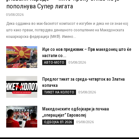
пополнува Супер лигата
05/08/2026
Дека оддамна во мак-баскетот компасот е изгубен и дека не се знае кој
што како прваи, потврдува денешното соопштение на Македонската
кошаркарска федерација (МКФ). Имено...
Иџе со нов предизвик – Прв македонец што ќе
настапи со...
05/08/2026
АВТО-МОТО
Предлог тикет за среда-четврток во Златна
копачка
05/08/2026
ТИКЕТ НА КОЛОТО
Македонските одбојкари ја почнаа
„операцијат“ Евроволеј
05/08/2026
ОДБОЈКА ЕП 2026