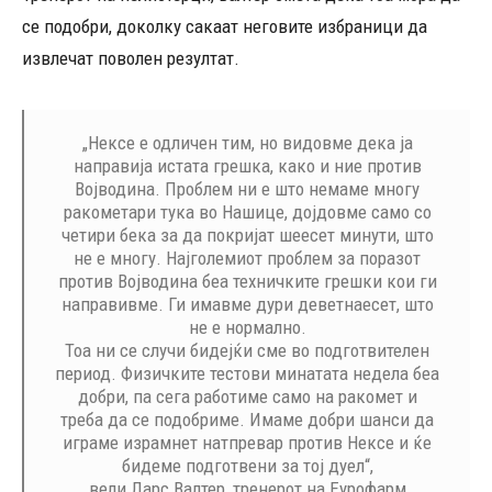
се подобри, доколку сакаат неговите избраници да
извлечат поволен резултат.
„Нексе е одличен тим, но видовме дека ја
направија истата грешка, како и ние против
Војводина. Проблем ни е што немаме многу
ракометари тука во Нашице, дојдовме само со
четири бека за да покријат шеесет минути, што
не е многу. Најголемиот проблем за поразот
против Војводина беа техничките грешки кои ги
направивме. Ги имавме дури деветнаесет, што
не е нормално.
Тоа ни се случи бидејќи сме во подготвителен
период. Физичките тестови минатата недела беа
добри, па сега работиме само на ракомет и
треба да се подобриме. Имаме добри шанси да
играме израмнет натпревар против Нексе и ќе
бидеме подготвени за тој дуел“,
вели Ларс Валтер, тренерот на Еурофарм